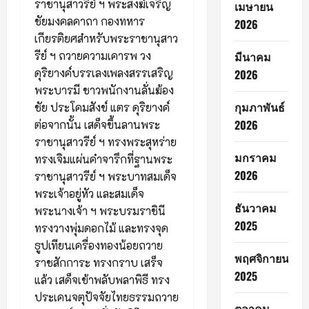
ราชานุสาวรีย์ ฯ พระสงฆ์เจริญ
เมษายน
ชัยมงคลคาถา กองทหาร
2026
เกียรติยศสำหรับพระราชานุสาว
มีนาคม
รีย์ ฯ ถวายความเคารพ วง
ดุริยางค์บรรเลงเพลงสรรเสริญ
2026
พระบารมี ชาวพนักงานลั่นฆ้อง
กุมภาพันธ์
ชัย ประโคมสังข์ แตร ดุริยางค์
2026
ต่อจากนั้น เสด็จขึ้นลานพระ
ราชานุสาวรีย์ ฯ ทรงพระสุหร่าย
มกราคม
ทรงเจิมแผ่นคำจารึกที่ฐานพระ
2026
ราชานุสาวรีย์ ฯ พระบาทสมเด็จ
พระเจ้าอยู่หัว และสมเด็จ
ธันวาคม
พระนางเจ้า ฯ พระบรมราชินี
2025
ทรงวางพุ่มดอกไม้ และทรงจุด
ธูปเทียนเครื่องทองน้อยถวาย
พฤศจิกายน
ราชสักการะ ทรงกราบ เสร็จ
2025
แล้ว เสด็จเข้าพลับพลาพิธี ทรง
ประเคนจตุปัจจัยไทยธรรมถวาย
ตุลาคม