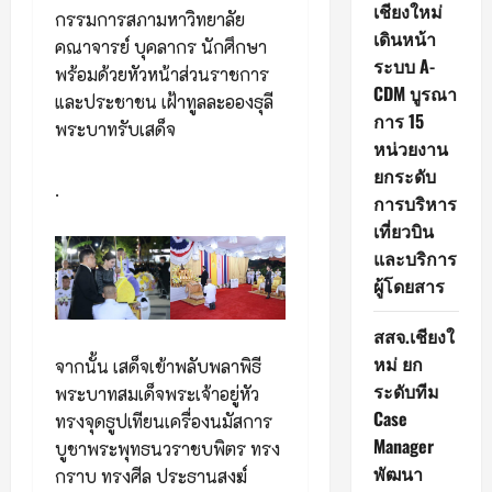
เชียงใหม่
กรรมการสภามหาวิทยาลัย
เดินหน้า
คณาจารย์ บุคลากร นักศึกษา
ระบบ A-
พร้อมด้วยหัวหน้าส่วนราชการ
CDM บูรณา
และประชาชน เฝ้าทูลละอองธุลี
การ 15
พระบาทรับเสด็จ
หน่วยงาน
ยกระดับ
.
การบริหาร
เที่ยวบิน
และบริการ
ผู้โดยสาร
สสจ.เชียงใ
หม่ ยก
จากนั้น เสด็จเข้าพลับพลาพิธี
ระดับทีม
พระบาทสมเด็จพระเจ้าอยู่หัว
Case
ทรงจุดธูปเทียนเครื่องนมัสการ
Manager
บูชาพระพุทธนวราชบพิตร ทรง
พัฒนา
กราบ ทรงศีล ประธานสงฆ์