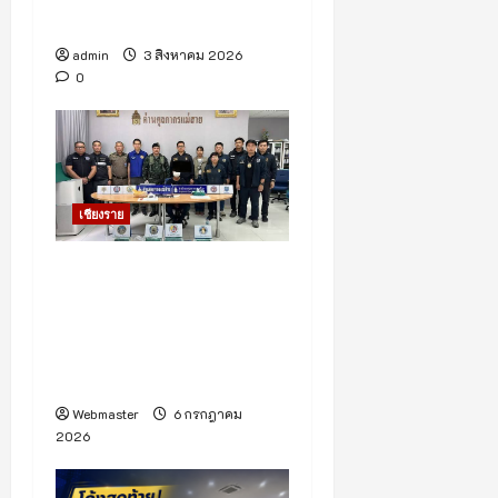
ฟื้นฟูผู้ป่วยคืนสู่สังคม
admin
3 สิงหาคม 2026
0
เชียงราย
ศุลกากรแม่สาย รวบคาด่าน!
สามล้อเครื่องพม่า วัย 42 ทำ
เนียน ซุกยาบ้าในตระกล้า
ข้ามด่านท่าขี้เหล็ก เข้าเขต
ไทย ยึดยาบ้ากว่า 6 แสนเม็ด
Webmaster
6 กรกฎาคม
2026