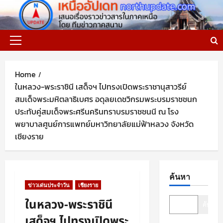
Skip
to
content
Primary
Menu
Home
ในหลวง-พระราชินี เสด็จฯ ไปทรงเปิดพระราชานุสาวรีย์
สมเด็จพระมหิตลาธิเบศร อดุลยเดชวิกรมพระบรมราชชนก
ประทับคู่สมเด็จพระศรีนครินทราบรมราชชนนี ณ โรง
พยาบาลศูนย์การแพทย์มหาวิทยาลัยแม่ฟ้าหลวง จังหวัด
เชียงราย
ค้นหา
ข่าวเด่นประจำวัน
เชียงราย
ในหลวง-พระราชินี
ค้นหา
เสด็จฯ ไปทรงเปิดพระ