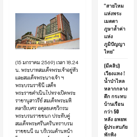
“สายไหม
แห่งพระ
เมตตา
ภูษาล้ำค่า
แห่ง
ภูมิปัญญา
ไทย”
(15 มกราคม 2569) เวลา 18.24
(มีคลิป)
น. พระบาทสมเด็จพระเจ้าอยู่หัว
เวียงแหง !
และสมเด็จพระนางเจ้า ฯ
น้ำป่าไหล
พระบรมราชินี เสด็จ
หลากกลาง
พระราชดำเนินไปทรงเปิดพระ
ดึก กระทบ
ราชานุสาวรีย์ สมเด็จพระมหิ
บ้านเรือน
ตลาธิเบศร อดุลยเดชวิกรม
กว่า 50
พระบรมราชชนก ประทับคู่
หลัง อพยพ
สมเด็จพระศรีนครินทราบรม
ผู้ประสบภัย
ราชชนนี ณ บริเวณด้านหน้า
พักพิง