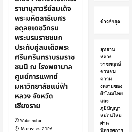
ราชานุสาวรีย์สมเด็จ
พระมหิตลาธิเบศร
ข่าวล่าสุด
อดุลยเดชวิกรม
พระบรมราชชนก
ประทับคู่สมเด็จพระ
อุทยาน
ศรีนครินทราบรมราช
หลวง
ราชพฤกษ์
ชนนี ณ โรงพยาบาล
ชวนชม
ศูนย์การแพทย์
ความ
มหาวิทยาลัยแม่ฟ้า
งดงามของ
ผ้าไหมไทย
หลวง จังหวัด
และ
เชียงราย
ภูมิปัญญา
หม่อนไหม
Webmaster
ผ่าน
16 มกราคม 2026
นิทรรศการ