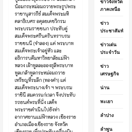
ข่าวจังหวัด
น้อมกระหม่อมถวายพระรูปพระ
ภาคเหนือ
ราชานุสาวรีย์ สมเด็จพระมหิ
ตลาธิเบศร อดุลยเดชวิกรม
ข่าว
พระบรมราชชนก ประทับคู่
ประชาสัมพันธ์
สมเด็จพระศรีนครินทราบรม
ราชชนนี (จำลอง) แด่ พระบาท
ข่าวเด่น
สมเด็จพระเจ้าอยู่หัว และ
ประจำวัน
อธิการบดีมหาวิทยาลัยแม่ฟ้า
ข่าว
หลวง เฝ้าทูลละอองธุลีพระบาท
ทูลเกล้าทูลกระหม่อมถวาย
เศรษฐกิจ
เหรียญที่ระลึก (ทองคำ) แด่
น่าน
สมเด็จพระนางเจ้า ฯ พระบรม
ราชินี สมควรแก่เวลา จึงประทับ
พะเยา
รถยนต์พระที่นั่ง เสด็จ
พระราชดำเนินไปยังท่า
ลำปาง
อากาศยานแม่ฟ้าหลวง เชียงราย
อำเภอเมืองเชียงราย จังหวัด
ลำพูน
เชียงราย เพื่อประทับเครื่องบิน