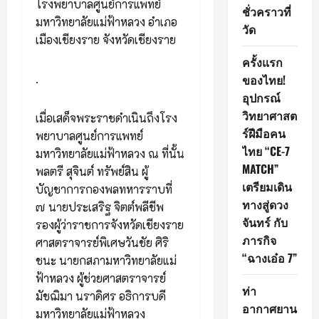
โรงพยาบาลศูนย์การแพทย์
ชั่วคราวที่
มหาวิทยาลัยแม่ฟ้าหลวง อำเภอ
วัด
เมืองเชียงราย จังหวัดเชียงราย
ครั้งแรก
.
ของไทย!
อุปกรณ์
วิทยาศาสต
เมื่อเสด็จพระราชดำเนินถึงโรง
ร์ฝีมือคน
พยาบาลศูนย์การแพทย์
ไทย “CE-7
มหาวิทยาลัยแม่ฟ้าหลวง ณ ที่นั้น
MATCH”
พลตรี สุจินต์ ทรัพย์สิน ผู้
เตรียมเดิน
บัญชาการกองพลทหารราบที่
ทางสู่ดวง
๗ นายประเสริฐ จิตต์พลีชีพ
จันทร์ กับ
รองผู้ว่าราชการจังหวัดเชียงราย
ภารกิจ
ศาสตราจารย์พิเศษวันชัย ศิริ
“ฉางเอ๋อ 7”
ชนะ นายกสภามหาวิทยาลัยแม่
ฟ้าหลวง ผู้ช่วยศาสตราจารย์
ท่า
มัชฌิมา นราดิศร อธิการบดี
อากาศยาน
มหาวิทยาลัยแม่ฟ้าหลวง