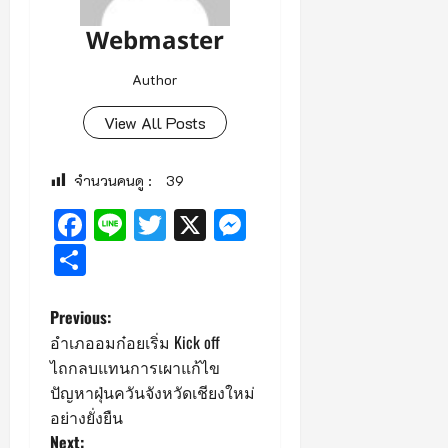
Webmaster
Author
View All Posts
จำนวนคนดู :
39
Facebook
Line
Twitter
X
Messenger
Share
P
Previous:
อำเภออมก๋อยเริ่ม Kick off
o
ไถกลบแทนการเผาแก้ไข
ปัญหาฝุ่นควันจังหวัดเชียงใหม่
s
อย่างยั่งยืน
Next: