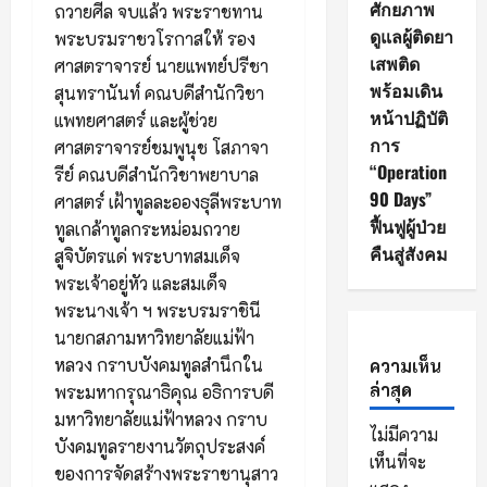
ศักยภาพ
ถวายศีล จบแล้ว พระราชทาน
ดูแลผู้ติดยา
พระบรมราชวโรกาสให้ รอง
เสพติด
ศาสตราจารย์ นายแพทย์ปรีชา
พร้อมเดิน
สุนทรานันท์ คณบดีสำนักวิชา
หน้าปฏิบัติ
แพทยศาสตร์ และผู้ช่วย
การ
ศาสตราจารย์ชมพูนุช โสภาจา
“Operation
รีย์ คณบดีสำนักวิชาพยาบาล
90 Days”
ศาสตร์ เฝ้าทูลละอองธุลีพระบาท
ฟื้นฟูผู้ป่วย
ทูลเกล้าทูลกระหม่อมถวาย
คืนสู่สังคม
สูจิบัตรแด่ พระบาทสมเด็จ
พระเจ้าอยู่หัว และสมเด็จ
พระนางเจ้า ฯ พระบรมราชินี
นายกสภามหาวิทยาลัยแม่ฟ้า
หลวง กราบบังคมทูลสำนึกใน
ความเห็น
ล่าสุด
พระมหากรุณาธิคุณ อธิการบดี
มหาวิทยาลัยแม่ฟ้าหลวง กราบ
ไม่มีความ
บังคมทูลรายงานวัตถุประสงค์
เห็นที่จะ
ของการจัดสร้างพระราชานุสาว