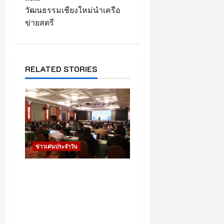
t
วัฒนธรรมเชียงใหม่นำเครือ
n
ข่ายสตรี
a
v
RELATED STORIES
i
g
a
t
ข่าวเด่นประจำวัน
i
สสจ.เชียงใหม่ ยกระดับทีม
Case Manager พัฒนา
o
ศักยภาพดูแลผู้ติดยาเสพติด
n
พร้อมเดินหน้าปฏิบัติการ
“Operation 90 Days”