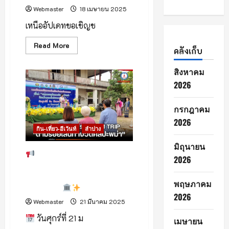
ค์
Webmaster
18 เมษายน 2025
จังหวัด
ลำปาง
เหนืออัปเดทขอเชิญช
Read
Read More
คลังเก็บ
more
about
เชิญ
สิงหาคม
เที่ยว
งาน
2026
“ประเพณี
สรง
น้ำ
กรกฎาคม
พระ
ธาตุ
2026
ยก
กิน-เที่ยว-อีเว้นท์
ลำปาง
ช่อฟ้า
แปด
มิถุนายน
เป็ง
บุญ
ลำปางเปิดกิจกรรม Fam
2026
บอก
Trip “ตามรอยเส้นทางวัดศิลปะ
ไฟ
ขบวน
พม่า” กระตุ้นการท่องเที่ยวเชิง
ผีขน”
พฤษภาคม
วัฒนธรรม
ณ
วัด
2026
Webmaster
21 มีนาคม 2025
ศรี
หลวง
แจ้
วันศุกร์ที่ 21 ม
เมษายน
ซ้อน