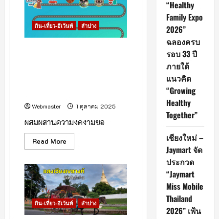
“Healthy
แจ้
ซ้อน
Family Expo
เชิญ
ร่วม
กิน-เที่ยว-อีเว้นท์
ลำปาง
2026”
งาน
ประเพณี
ฉลองครบ
แห่
ชวนคุณออกเดินทางสู่เส้นทาง
โคม
รอบ 33 ปี
สาย
ท่องเที่ยวที่เป็นมิตรต่อนักท่อง
ภายใต้
ยี่
เที่ยวมุสลิม สัมผัสเสน่ห์วิถีล้าน
เป็ง
แนวคิด
ประจำ
นา ผ่านสองเมืองน่าเยือน ‘ลำพูน
ปี
“Growing
– ลำปาง’
2568
Healthy
Webmaster
1 ตุลาคม 2025
Together”
ผสมผสานความงดงามขอ
เชียงใหม่ –
Read
Read More
more
Jaymart จัด
about
ประกวด
ชวน
คุณ
“Jaymart
ออก
เดิน
Miss Mobile
ทาง
สู่
Thailand
เส้น
กิน-เที่ยว-อีเว้นท์
ลำปาง
ทาง
2026” เฟ้น
ท่อง