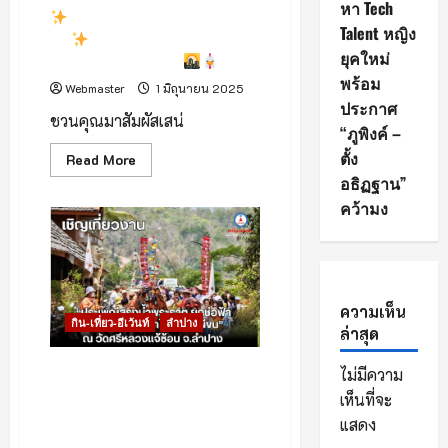
หา Tech
เที่ยว
มนต์เสน่ห์ยามแลง แสงล้าน
ที่
Talent หญิง
เป็น
นา
เส้นทางที่ 2 : แสงเวียงเข
มิตร
ยุคใหม่
ลางค์ จังหวัดลำปาง
ต่อ
นัก
พร้อม
Webmaster
1 มิถุนายน 2025
ท่อง
เที่ยว
ประกาศ
มุสลิม
ชวนคุณมาสัมผัสเสน่
“ภูพิงค์ –
สัมผัส
เสน่ห์
ตั้ง
Read
Read More
วิถี
more
ล้าน
อธิฏฐาน”
about
นา
ผ่าน
คว้ามง
มนต์
สอง
เสน่ห์
เมือง
ยาม
น่า
แลง
เยือน
แสง
‘ลำพูน
ล้าน
–
นา
ลำปาง’
ความเห็น
กิน-เที่ยว-อีเว้นท์
ลำปาง
เส้น
ล่าสุด
ทาง
ที่
2
เชิญเที่ยวงาน “ประเพณีสรงน้ำ
ไม่มีความ
:
พระธาตุ ยกช่อฟ้า แปดเป็ง บุญ
แสง
เห็นที่จะ
เวียง
บอกไฟ ขบวนผีขน” ณ วัดศรี
แสดง
เข
หลวงแจ้ซ้อน จ.ลำปาง
ลาง