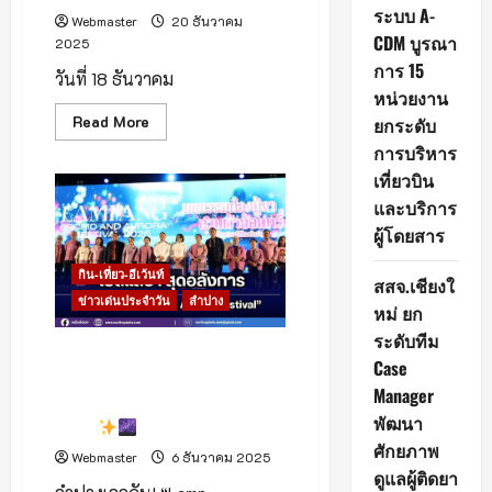
ระบบ A-
Webmaster
20 ธันวาคม
CDM บูรณา
2025
การ 15
วันที่ 18 ธันวาคม
หน่วยงาน
Read
Read More
ยกระดับ
more
การบริหาร
about
เที่ยวบิน
ตำรวจ
ไซเบอร์
และบริการ
ภ.5
ทลาย
ผู้โดยสาร
ขบวนการ
บัญชี
ม้า
กิน-เที่ยว-อีเว้นท์
สสจ.เชียงใ
จับ
ข่าวเด่นประจำวัน
ลำปาง
ผู้
หม่ ยก
ต้องหา
9
ระดับทีม
ราย
เปิดแล้วสุดอลังการ เนรมิตสวน
Case
กลาง
สาธารณะหนองกระทิงให้เป็นดิน
เมือง
Manager
ลำปาง
แดนแสงเหนือครั้งแรกของเมือง
พัฒนา
รถม้า
ศักยภาพ
Webmaster
6 ธันวาคม 2025
ดูแลผู้ติดยา