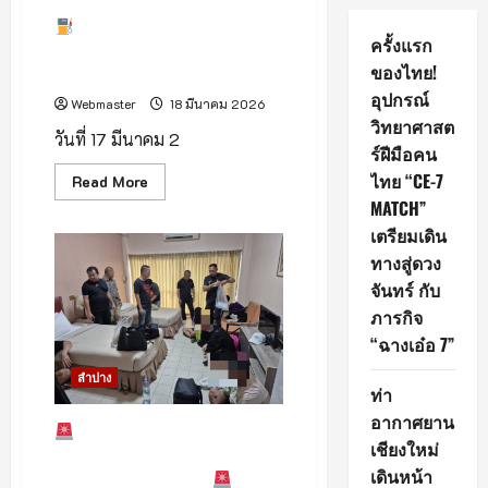
เกาะคาคุมเข้ม! ตรวจ 7 ปั๊ม
ครั้งแรก
น้ำมัน สกัดกักตุน-จำกัดเติม ยัน
ของไทย!
ยังไม่ขึ้นราคา
อุปกรณ์
Webmaster
18 มีนาคม 2026
วิทยาศาสต
วันที่ 17 มีนาคม 2
ร์ฝีมือคน
ไทย “CE-7
Read
Read More
more
MATCH”
about
เตรียมเดิน
เกาะคา
คุม
ทางสู่ดวง
เข้ม!
จันทร์ กับ
ตรวจ
7
ภารกิจ
ปั๊ม
น้ำมัน
“ฉางเอ๋อ 7”
สกัด
กักตุน-
จำกัด
ลำปาง
ท่า
เติม
ยัน
อากาศยาน
ยัง
ตำรวจไซเบอร์ ภ.5 ทลาย
ไม่
เชียงใหม่
ขบวนการบัญชีม้า จับผู้ต้องหา 9
ขึ้น
ราคา
เดินหน้า
ราย กลางเมืองลำปาง