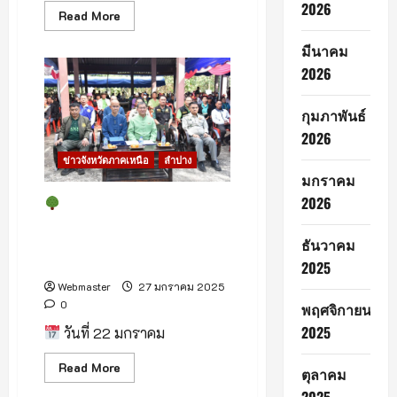
จ.ลำปาง
2026
Read
Read More
more
about
มีนาคม
ลำปาง
2026
เปิด
กิจกรรม
Fam
กุมภาพันธ์
Trip
“ตาม
2026
รอย
เส้น
ข่าวจังหวัดภาคเหนือ
ลำปาง
ทาง
วัด
มกราคม
ศิลปะ
2026
พม่า”
จังหวัดลำปางจัดพิธีลงนาม
กระตุ้น
โครงการลดก๊าซเรือนกระจกและ
การ
ท่อง
Kick Off การป้องกันไฟป่า ลด
ธันวาคม
เที่ยว
ฝุ่น PM 2.5
เชิง
2025
วัฒนธรรม
Webmaster
27 มกราคม 2025
0
พฤศจิกายน
2025
วันที่ 22 มกราคม
Read
Read More
ตุลาคม
more
about