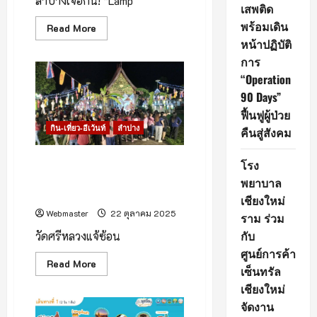
ลำปางเจอกัน! “Lamp
เสพติด
พร้อมเดิน
Read
Read More
more
หน้าปฏิบัติ
about
เปิด
การ
แล้ว
สุด
“Operation
อลังการ
90 Days”
เนรมิต
สวน
ฟื้นฟูผู้ป่วย
สาธารณะ
หนอง
กิน-เที่ยว-อีเว้นท์
ลำปาง
คืนสู่สังคม
กระทิง
ให้
เป็น
วัดศรีหลวงแจ้ซ้อน เชิญร่วมงาน
โรง
ดิน
แดน
ประเพณีแห่โคมสายยี่เป็ง ประจำ
พยาบาล
แสง
ปี 2568
เหนือ
เชียงใหม่
ครั้ง
Webmaster
22 ตุลาคม 2025
แรก
ราม ร่วม
ของ
กับ
เมือง
วัดศรีหลวงแจ้ซ้อน
รถ
ศูนย์การค้า
ม้า
Read
Read More
เซ็นทรัล
more
about
เชียงใหม่
วัด
ศรี
จัดงาน
หลวง