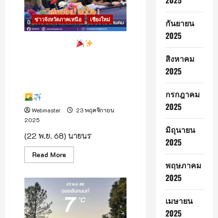
2025
ไป
ชม
ภาพยนตร์
ข่าวจังหวัดภาคเหนือ
เชียงใหม่
เรื่อง
กันยายน
“มือปืน”
2025
ที่
เมเจอร์
เชียงใหม่สุดปัง!
ปี 2568
เซ็นทรัล
นักท่องเที่ยวหลั่งไหลเข้าเมือง
เฟสติวัล
สิงหาคม
เชียงใหม่
เกือบ 10 ล้านคนสร้างรายได้
ต้อง
2025
สะพัดกว่า 87,000 ล้านบาท ขยับ
บอก
ว่า
ขึ้นอย่างต่อเนื่องในช่วงไฮซีซั่น
มี
กรกฎาคม
หลาย
มุม
2025
ที่
Webmaster
23 พฤศจิกายน
ไม่
2025
คาด
มิถุนายน
คิด
(22 พ.ย. 68) นายนร
ว่า
2025
ชีวิต
จริง
Read
Read More
จะ
more
พฤษภาคม
เป็น
about
เช่น
เชียงใหม่
2025
นี้
สุด
หรือ
ปัง!
ไม่
เมษายน
ปี
2025
2568