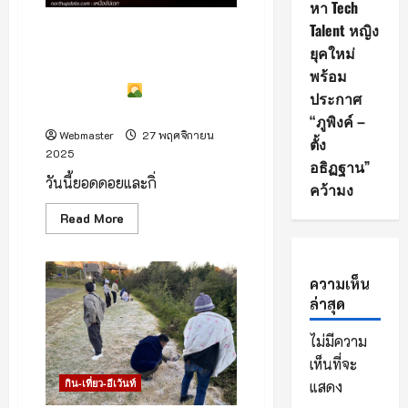
สถานี
หา Tech
ชาร์จ
“Fair
Talent หญิง
เช้านี้ยอดดอย 2 องศาแล้ว !
Super
ยอดหญ้าน้ำค้างแข็งเกาะแล้ว
ยุคใหม่
Charge”
เมื่อเช้า 27 พฤศจิกายน 2568
พร้อม
เวลา 7.00 น.
ที่ดอยอินทนนท์
ประกาศ
เชียงใหม่
“ภูพิงค์ –
Webmaster
27 พฤศจิกายน
ตั้ง
2025
อธิฏฐาน”
วันนี้ยอดดอยและกิ่
คว้ามง
Read
Read More
more
about
เช้า
นี้
ยอด
ความเห็น
ดอย
ล่าสุด
2
องศา
แล้ว
ไม่มีความ
!
ยอด
เห็นที่จะ
หญ้า
น้ำค้างแข็ง
กิน-เที่ยว-อีเว้นท์
แสดง
เกาะ