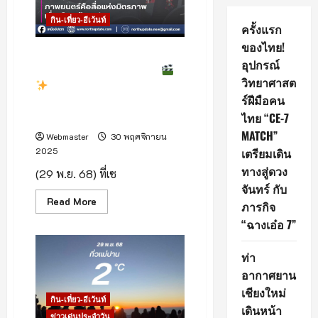
กิน-เที่ยว-อีเว้นท์
ครั้งแรก
ของไทย!
เริ่มแล้ว! เทศกาลภาพยนตร์
อุปกรณ์
นานาชาติเชียงใหม่ ครั้งที่ 1
วิทยาศาสต
Chiang Mai
ร์ฝีมือคน
International Film
Festival 2025
ไทย “CE-7
MATCH”
Webmaster
30 พฤศจิกายน
2025
เตรียมเดิน
ทางสู่ดวง
(29 พ.ย. 68) ที่เซ
จันทร์ กับ
Read
Read More
ภารกิจ
more
about
“ฉางเอ๋อ 7”
เริ่ม
แล้ว!
เทศกาล
ท่า
ภาพยนตร์
นานาชาติ
อากาศยาน
เชียงใหม่
ครั้ง
เชียงใหม่
ที่
กิน-เที่ยว-อีเว้นท์
เดินหน้า
1
ข่าวเด่นประจำวัน