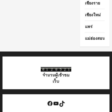
เชียงราย
กาด
โบราณ
ตำนาน
บ่า
เชียงใหม่
เก่า”
เชียงใหม่
เตรียม
แพร่
จัด
2
รอบ
แม่ฮ่องสอน
พ.ย.–
ธ.ค.
นี้!
จำนวนผู้เข้าชม
เว็บ
Facebook
YouTube
TikTok