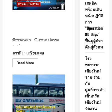
อิน
เสพติด
ข่าวเด่นประจำวัน
ทน
พร้อมเดิน
นท์
และ
หน้าปฏิบัติ
กิ่ว
ชาวดีว่า เตรียมแผลงฤทธิ์ออก
แม่
การ
ราวี ที่เชียงใหม่ พบกับอภิมหา
ปาน
อากาศ
กาพย์ความบันเทิง จากภาพยนต์
“Operation
เปิด
“ดีว่า..ราวี”
ท้องฟ้า
90 Days”
ใส
ฟื้นฟูผู้ป่วย
Webmaster
29 พฤศจิกายน
2025
คืนสู่สังคม
ชาวดีว่า เตรียมแผล
โรง
Read
Read More
พยาบาล
more
about
เชียงใหม่
ชาว
ดี
ราม ร่วม
ว่า
กับ
เตรียม
แผลง
ศูนย์การค้า
ฤทธิ์
ออก
เซ็นทรัล
ราวี
ที่
เชียงใหม่
เชียงใหม่
จัดงาน
พบ
กับ