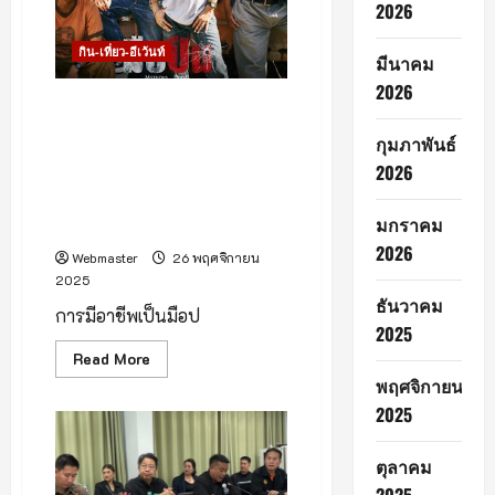
ติด
2026
กิน-เที่ยว-อีเว้นท์
มีนาคม
2026
วันนี้แอดมินมีโอกาสไปชม
ภาพยนตร์เรื่อง “มือปืน” ที่
กุมภาพันธ์
เมเจอร์เซ็นทรัลเฟสติวัล
2026
เชียงใหม่ ต้องบอกว่ามีหลายมุม
ที่ไม่คาดคิดว่าชีวิตจริงจะเป็นเช่น
มกราคม
นี้หรือไม่
2026
Webmaster
26 พฤศจิกายน
2025
ธันวาคม
การมีอาชีพเป็นมือป
2025
Read
Read More
more
พฤศจิกายน
about
วัน
2025
นี้
แอด
มิ
ตุลาคม
นมี
โอกาส