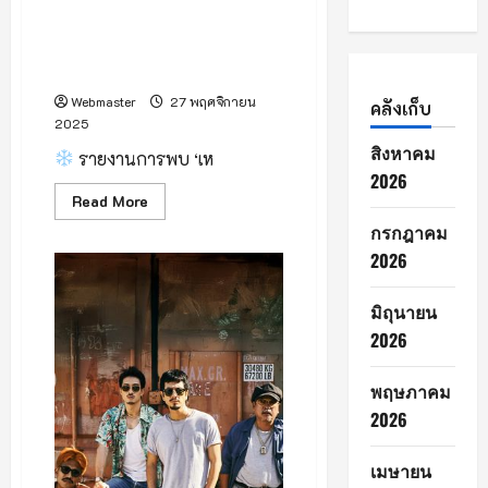
แล้ว
เมื่อ
พบ ‘เหมยขาบ’ ดอยอินทนนท์ ฤดู
เช้า
หนาว 2568 อุณหภูมิลดต่อเนื่อง
27
พฤศจิกายน
4 วันติด
2568
เวลา
Webmaster
27 พฤศจิกายน
คลังเก็บ
7.00
น.
2025
สิงหาคม
ที่
รายงานการพบ ‘เห
ดอย
2026
อิน
Read
ทน
Read More
more
นท์
กรกฎาคม
about
เชียงใหม่
พบ
2026
‘เหม
ยขาบ’
ดอย
อิน
มิถุนายน
ทน
นท์
2026
ฤดู
หนาว
2568
พฤษภาคม
อุณหภูมิ
ลด
2026
ต่อ
เนื่อง
4
เมษายน
วัน