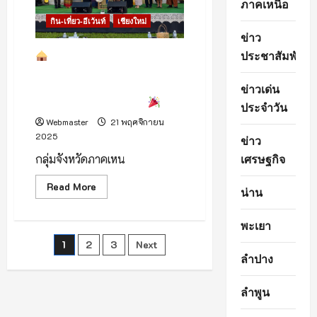
ภาคเหนือ
ท่อง
เที่ยว
กิน-เที่ยว-อีเว้นท์
เชียงใหม่
แห่
รับ
ข่าว
ลม
หนาว
ประชาสัมพันธ์
ชวนแต่งชุดเมืองย้อนยุค
!
เดินกาดโบราณ “ข่วงกาดโบราณ
ตำนานบ่าเก่า” เชียงใหม่ เตรียม
ข่าวเด่น
จัด 2 รอบ พ.ย.–ธ.ค. นี้!
ประจำวัน
Webmaster
21 พฤศจิกายน
2025
ข่าว
เศรษฐกิจ
กลุ่มจังหวัดภาคเหน
Read
Read More
น่าน
more
about
พะเยา
ชวน
แต่ง
Posts
1
2
3
Next
ชุด
เมือง
ลำปาง
ย้อน
pagination
ยุค
เดิน
ลำพูน
กาด
โบราณ
“ข่วง