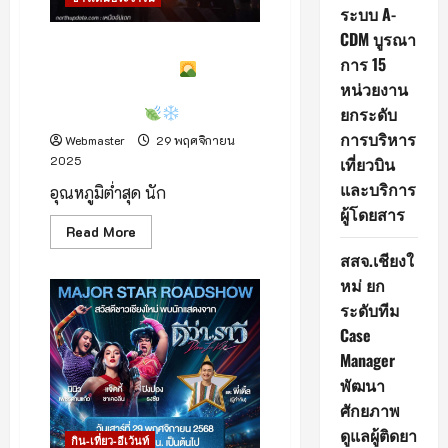
ระบบ A-
Chiang
CDM บูรณา
Mai
หนาวจับใจ ! เช้า 29 พฤศจิกายน
International
การ 15
2568 เวลา 7.00 น.
ยอดดอย
Film
หน่วยงาน
Festival
อินทนนท์และกิ่วแม่ปานอากาศ
2025
ยกระดับ
เปิด ท้องฟ้าใส
การบริหาร
Webmaster
29 พฤศจิกายน
เที่ยวบิน
2025
และบริการ
อุณหภูมิต่ำสุด นัก
ผู้โดยสาร
Read
Read More
more
สสจ.เชียงใ
about
หนาว
หม่ ยก
จับใจ
!
ระดับทีม
เช้า
29
Case
พฤศจิกายน
2568
Manager
เวลา
พัฒนา
7.00
น.
ศักยภาพ
ยอด
ดูแลผู้ติดยา
ดอย
กิน-เที่ยว-อีเว้นท์