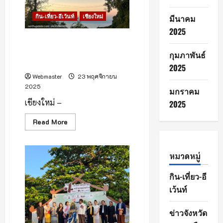
นัก
ท่อง
กิน-เที่ยว-อีเว้นท์
เชียงใหม่
มีนาคม
เที่ยว
หลั่ง
2025
ไหล
เข้า
อินทนนท์สุดคึกคัก อุณหภูมิลด
เมือง
เหลือเลขตัวเดียว นักท่องเที่ยว
กุมภาพันธ์
เกือบ
10
แห่รับลมหนาว !
2025
ล้าน
คน
Webmaster
23 พฤศจิกายน
สร้าง
2025
ราย
มกราคม
ได้
เชียงใหม่ –
สะพัด
2025
กว่า
87,000
Read
Read More
ล้าน
more
บาท
about
ขยับ
อิน
ขึ้น
ทน
อย่าง
หมวดหมู่
นท์
ต่อ
สุด
เนื่อง
คึกคัก
ใน
กิน-เที่ยว-อี
อุณหภูมิ
ช่วง
ลด
ไฮ
เว้นท์
เหลือ
ซี
เลข
ซั่น
ตัว
ข่าวจังหวัด
เดียว
นัก