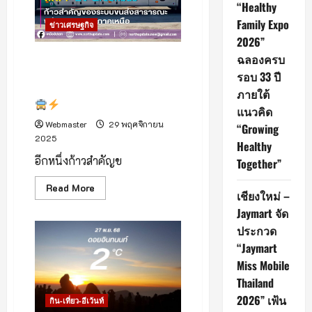
“Healthy
อภิ
มหา
Family Expo
ข่าวเศรษฐกิจ
กาพย์
ความ
2026”
บันเทิง
จาก
ฉลองครบ
กรีนบัสเปิดตัวรถโดยสารไฟฟ้า
ภาพยนต์
“EV Greenbus” และสถานี
รอบ 33 ปี
“ดี
ว่า..ราวี”
ชาร์จ “Fair Super Charge”
ภายใต้
แนวคิด
Webmaster
29 พฤศจิกายน
“Growing
2025
Healthy
อีกหนึ่งก้าวสำคัญข
Together”
Read
Read More
เชียงใหม่ –
more
about
Jaymart จัด
กรี
นบัส
ประกวด
เปิด
ตัว
“Jaymart
รถ
Miss Mobile
โดยสาร
ไฟฟ้า
Thailand
“EV
Greenbus”
2026” เฟ้น
กิน-เที่ยว-อีเว้นท์
และ