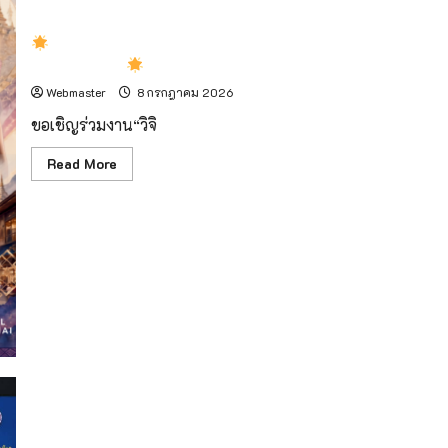
งดงาม
ของ
ผีเสื้อ
มหาวิทยาลัยราชภัฏเชียงใหม่ ร่วมกับ มหาวิทยาลัยราชภัฏ
หลาก
สีสัน
กลุ่มภาคเหนือ
เชิญร่วมงาน
โบยบิน
อย่าง
Webmaster
8 กรกฎาคม 2026
อิสระ
ท่ามกลาง
ขอเชิญร่วมงาน“วิจิ
ธรรมชาติ
Read
Read More
more
about
มหาวิทยาลัย
ราชภัฏ
เชียงใหม่
ร่วม
กับ
มหาวิทยาลัย
ราชภัฏ
กลุ่ม
ภาค
เหนือ
เชิญ
ร่วม
งาน
มทร.ล้านนา กวาดรางวัลเวทีนวัตกรรมระดับชาติ (Higher