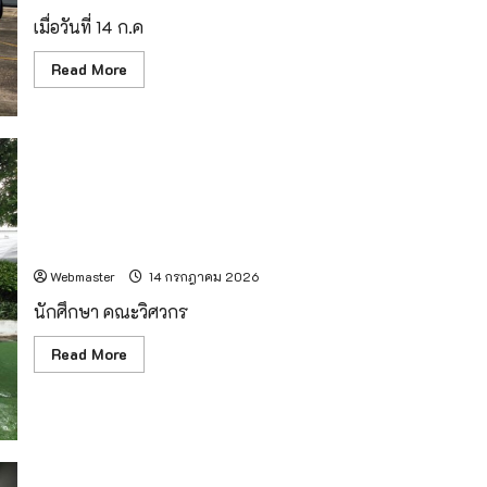
เมื่อวันที่ 14 ก.ค
Read
Read More
more
about
เตรียม
เปิด
สาย
การ
บิน
Ezy
Airlines
เชียงใหม่-
มทร.ล้านนา ยืนหนึ่งด้านเมคคาทรอนิกส์ภาคเหนือ คว้าตั๋วสู่เวที
แม่ฮ่องสอน
แข่งขันฝีมือแรงงานระดับประเทศ
มาตรา
ฐาน
Webmaster
14 กรกฎาคม 2026
ปลอดภัย
สูง
นักศึกษา คณะวิศวกร
จาก
นักบิน
มือ
Read
Read More
อาชีพ
more
สะดวก
about
สบาย
มทร.ล้าน
ที่
นา
นั่ง
ยืน
เห็น
หนึ่ง
วิว
ด้าน
กว้าง
เมค
ขวาง