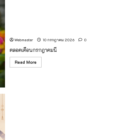
คา
ไม่
ทรอ
ต้อง
นิ
รอ
กส์
คิว
เริ่มแล้ววันนี้! เปิดโลกแห่งผีเสื้อ นักผสมเกสรจากธรรมชาติชม
ภาค
เช็
เหนือ
กอิน
ความงดงามของผีเสื้อหลากสีสัน โบยบินอย่างอิสระท่ามกลาง
คว้า
ธรรมชาติ
ตั๋ว
สู่
เวที
Webmaster
10 กรกฎาคม 2026
0
แข่งขัน
ฝีมือ
ตลอดเดือนกรกฎาคมนี
แรงงาน
ระดับ
Read
ประเทศ
Read More
more
about
เริ่ม
แล้ว
วัน
นี้!
เปิด
โลก
แห่ง
ผีเสื้อ
นัก
ผสม
เกสร
จาก
ธรรมชาติ
ชม
ความ