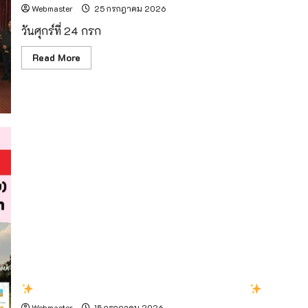
Webmaster
25 กรกฎาคม 2026
วันศุกร์ที่ 24 กรก
Read
Read More
more
about
สนาม
กอล์ฟ
ใน
เครือ
กัซ
ซัน
เข้า
ร่วม
ประชุม
เชิง
ปฏิบัติ
การ
AI
ยก
ระดับ
อุตสาหกรรม
โรงแรม
และ
การ
ท่อง
เที่ยว
สู่
กลับมาขายต่อเนื่องตามคำเรียกร้องจากนักกอล์ฟ
การ
แข่งขัน
Webmaster
15 กรกฎาคม 2026