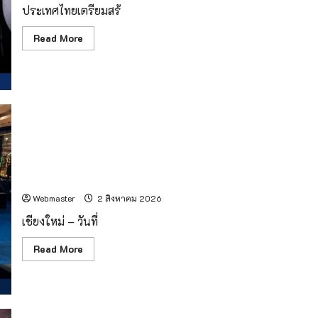
ประเทศไทยเตรียมสร้
Read
Read More
more
about
ครั้ง
แรก
ของ
ไทย!
อุปกรณ์
วิทยาศาสตร์
ฝีมือ
คน
ไทย
โรงพยาบาลเชียงใหม่ ราม ร่วมกับศูนย์การค้าเซ็นทรัล เชียงใหม่
“CE-
จัดงาน “Healthy Family Expo 2026” ฉลองครบรอบ 33 ปี
7
MATCH”
ภายใต้แนวคิด “Growing Healthy Together”
เตรียม
เดิน
Webmaster
2 สิงหาคม 2026
ทาง
สู่
เชียงใหม่ – วันที่
ดวง
จันทร์
กับ
Read
Read More
ภารกิจ
more
“ฉาง
about
เอ๋อ
โรง
7”
พยาบาล
เชียงใหม่
ราม
ร่วม