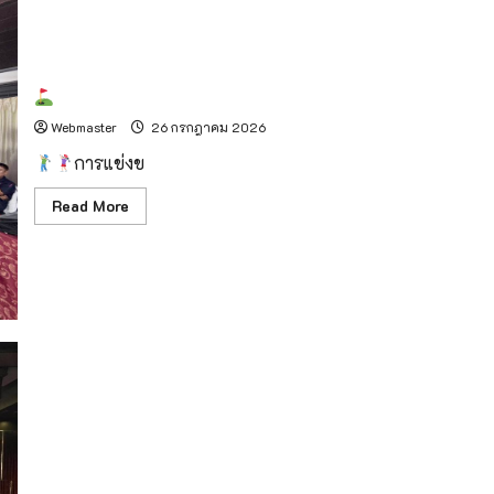
กับ
ศูนย์การค้า
เซ็นทรัล
เชียงใหม่
จัด
งาน
สมาคมกอล์ฟรีสอร์ทภาคเหนือ
“Healthy
Family
Webmaster
26 กรกฎาคม 2026
Expo
2026”
การแข่งข
ฉลอง
ครบ
รอบ
Read
Read More
33
more
ปี
about
ภาย
ใต้
สมาคม
แนวคิด
กอล์ฟ
“Growing
รีสอร์ท
Healthy
ภาค
Together”
เหนือ
สนามกอล์ฟในเครือกัซซัน เข้าร่วมประชุมเชิงปฏิบัติการ AI ยก
ระดับอุตสาหกรรมโรงแรมและการท่องเที่ยว สู่การแข่งขันในยุค
ดิจิทัล โดย สมาคมโรงแรมไทยภาคเหนือ (ตอนบน)