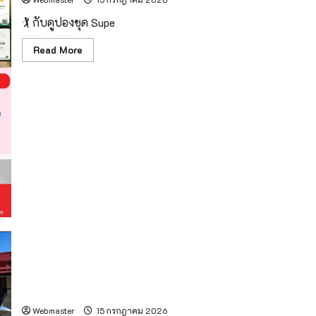
ใน
ยุค
🏌 กับคูปองชุด Supe
ดิจิทัล
โดย
สมาคม
Read
Read More
โรงแรม
more
ไทย
about
ภาค
เหนือ
กลับ
(ตอน
มา
บน)
ขาย
ต่อ
เนื่อง
ตาม
คำ
เรียก
ร้อง
จาก
นัก
กอล์ฟ
เตรียมเปิดสายการบิน Ezy Airlines เชียงใหม่-แม่ฮ่องสอน
มาตราฐานปลอดภัยสูง จากนักบินมืออาชีพ สะดวกสบาย ที่นั่ง
เห็นวิวกว้างขวาง ไม่ต้องรอคิวเช็กอิน
Webmaster
15 กรกฎาคม 2026