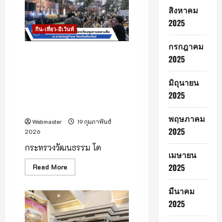
ฟิ
สิงหาคม
ลดี
ที่สุด
2025
ใน
กิน-เที่ยว-อีเว้นท์
ภาค
เหนือ
กรกฎาคม
(มีคลิป) กระทรวงวัฒนธรรม
2025
โดยกรมศิลปากร สำนักศิลปากร
ที่ 7 เชียงใหม่ จัดงานแถลงข่าว
มิถุนายน
เตรียมความพร้อม การจัดงาน
2025
ท่องเที่ยวโบราณสถานยามค่ำคืน
ณ เวียงกุมกาม
พฤษภาคม
Webmaster
19 กุมภาพันธ์
2025
2026
กระทรวงวัฒนธรรม โด
เมษายน
Read
2025
Read More
more
about
(มี
มีนาคม
คลิป)
กระทรวง
2025
วัฒนธรรม
โดย
กรม