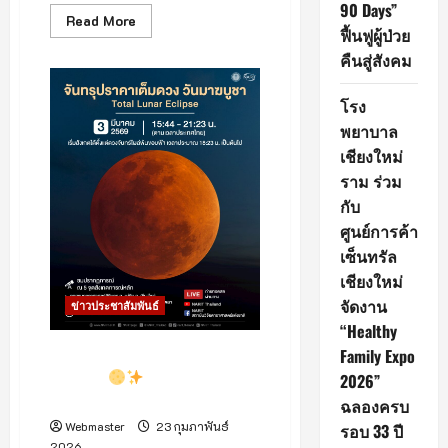
90 Days”
“ดี
Read
Read More
ที่สุด
ฟื้นฟูผู้ป่วย
more
3
about
ปี
คืนสู่สังคม
เชียงใหม่730ปี
ซ้อน”
กำลัง
ลุ้น
โรง
สู่
เมือง
พยาบาล
มรดก
โลก
เชียงใหม่
กราฟ
ฟิตี้
ราม ร่วม
มือบอน
พ่น
กับ
สี
ศูนย์การค้า
ทั่ว
เมือง
เซ็นทรัล
กระทบ
ภาพ
เชียงใหม่
ลักษณ์
เมือง
จัดงาน
ข่าวประชาสัมพันธ์
วัฒนธรรม
“Healthy
Family Expo
3 มีนาคม 2569 หัวค่ำวัน
มาฆบูชา
เตรียมชม
2026”
“จันทรุปราคาเต็มดวง”
ฉลองครบ
Webmaster
23 กุมภาพันธ์
รอบ 33 ปี
2026