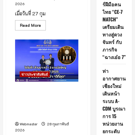
ร์ฝีมือคน
2026
ใหม่
ของ
ไทย “CE-7
ศูนย์
เมื่อวันที่ 27 กุม
สุขภาพ
MATCH”
ระ
Read
Read More
ดับ
เตรียมเดิน
more
ไฮ
about
ทางสู่ดวง
เอน
สัมผัส
ด์
จันทร์ กับ
เสน่ห์
ที่
ล้าน
ใหญ่
ภารกิจ
นา
ที่สุด
ชม
ใน
“ฉางเอ๋อ 7”
โบราณ
ภูมิภาค
สถาน
เอเชีย
700
ตะวัน
ท่า
ปี
ออก
ข่าวประชาสัมพันธ์
ยาม
เฉียง
อากาศยาน
ราตรี
ใต้
ใน
เชียงใหม่
งาน
โตโยต้า ล้านนา คว้า 3 รางวัล
““แอ่ว
เดินหน้า
ใหญ่ระดับประเทศ “Best of
กุม
ระบบ A-
กาม
the Best Award” ตอกย้ำ
ยาม
CDM บูรณา
ตัวแทนจำหน่ายโตโยต้า ในใจชาว
แลง
:
เชียงใหม่ “ดีที่สุด 3 ปีซ้อน”
การ 15
ใน
ดวงใจ
หน่วยงาน
Webmaster
28 กุมภาพันธ์
นิ
2026
ยกระดับ
รัน
ดร์