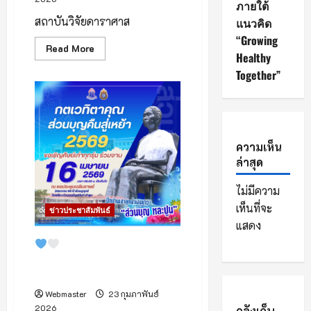
ภายใต้
สถาบันวิจัยดาราศาส
แนวคิด
“Growing
Read
Read More
Healthy
more
about
Together”
3
มีนาคม
2569
หัวค่ำ
วัน
มาฆบูชา
ความเห็น
เตรียม
ล่าสุด
ชม
“จันทรุปราคา
เต็ม
ไม่มีความ
ดวง”
เห็นที่จะ
ข่าวประชาสัมพันธ์
แสดง
ศิษย์เก่าส่วนบุญเตรียมปิ๊
กบ้าน! ชวนร่วมงาน “กตเวทิตา
คุณ ส่วนบุญคืนสู่เหย้า 2569”
Webmaster
23 กุมภาพันธ์
2026
คลังเก็บ