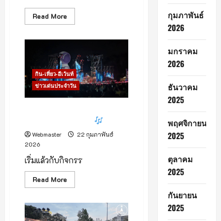
กุมภาพันธ์
Read
Read More
more
2026
about
♥️
วัน
แห่ง
มกราคม
ความ
สำเร็จ
2026
วิ
ทยา
กิน-เที่ยว-อีเว้นท์
ลัยฯ
โป
ธันวาคม
ข่าวเด่นประจำวัน
ลิฯ
มอบ
2025
ใบ
บรรยากาศ Music Festival ที่
ประกาศนียบัตร
ผู้
ฟิลดีที่สุดในภาคเหนือ
พฤศจิกายน
สำเร็จ
การ
2025
Webmaster
22 กุมภาพันธ์
ศึกษา
2026
1,500
คน
ตุลาคม
เริ่มแล้วกับกิจกรร
2025
Read
Read More
more
about
กันยายน
บรรยากาศ
Music
2025
Festival
ที่