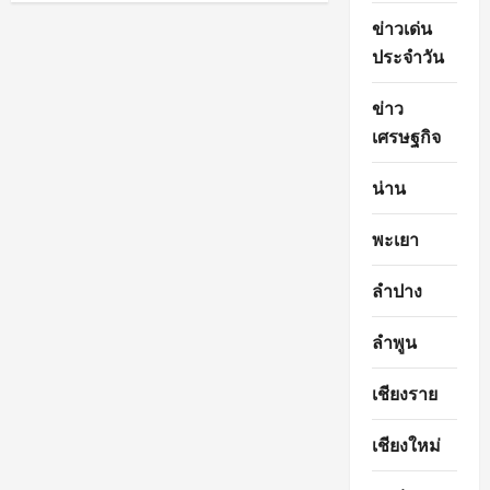
pagination
วัฒนธรรม
ข่าวเด่น
สู่
มรดก
ประจำวัน
โลก
เตรียม
รับ
ตรวจ
ข่าว
ICOMOS
เศรษฐกิจ
มิ.ย.
69
น่าน
พะเยา
ลำปาง
ลำพูน
เชียงราย
เชียงใหม่