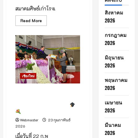
สมาคมศิษย์เก่าโรงเ
สิงหาคม
2026
Read
Read More
more
about
กรกฎาคม
2026
ศิษย์
เก่า
ส่วน
บุญ
มิถุนายน
เต
รี
2026
ยม
ปิ๊
เชียงใหม่
กบ้าน!
พฤษภาคม
ชวน
ร่วม
2026
งาน
♥️
วันแห่งความสำเร็จ วิทยาลัยฯ
“กตเวทิตา
โปลิฯ มอบใบประกาศนียบัตรผู้
คุณ
เมษายน
ส่วน
สำเร็จการศึกษา 1,500 คน
บุญ
2026
คืน
สู่
เหย้า
Webmaster
23 กุมภาพันธ์
มีนาคม
2569”
2026
2026
เมื่อวันที่ 22 ก.พ