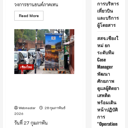
การบริหาร
Love
วงการยานยนต์ภาคเหน
&
เที่ยวบิน
Forever”
Read
Read More
จังหวัด
และบริการ
more
เชียงใหม่
about
ผู้โดยสาร
โต
โย
ต้า
สสจ.เชียงใ
ล้าน
นา
หม่ ยก
คว้า
3
ระดับทีม
รางวัล
Case
ใหญ่
ระดับ
Manager
ประเทศ
เชียงใหม่
“Best
พัฒนา
of
the
ศักยภาพ
เชียงใหม่730ปี กำลังลุ้นสู่ เมือง
Best
มรดกโลก กราฟฟิตี้มือบอน พ่นสี
Award”
ดูแลผู้ติดยา
ตอกย้ำ
ทั่วเมือง กระทบภาพลักษณ์เมือง
เสพติด
ตัวแทน
จำหน่าย
วัฒนธรรม
พร้อมเดิน
โต
โย
Webmaster
28 กุมภาพันธ์
หน้าปฏิบัติ
ต้า
2026
ใน
การ
ใจ
วันที่ 27 กุมภาพัน
“Operation
ชาว
เชียงใหม่