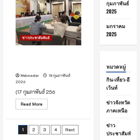
กุมภาพันธ์
ศิลปากร
สำนัก
2025
ศิลปากร
ที่
7
มกราคม
เชียงใหม่
จัด
2025
งาน
ข่าวประชาสัมพันธ์
แถลง
ข่าว
เตรียม
ความ
เชียงใหม่เร่งยกระดับ 8 แหล่ง
พร้อม
วัฒนธรรม สู่มรดกโลก เตรียม
การ
จัด
หมวดหมู่
รับตรวจ ICOMOS มิ.ย. 69
งาน
ท่อง
Webmaster
18 กุมภาพันธ์
เที่ยว
กิน-เที่ยว-อี
2026
โบราณ
เว้นท์
สถาน
(17 กุมภาพันธ์ 256
ยาม
ค่ำคืน
ณ
ข่าวจังหวัด
Read
Read More
เวียง
more
กุม
ภาคเหนือ
about
กาม
เชียงใหม่
เร่ง
ข่าว
ยก
Posts
1
2
3
4
Next
ระดับ
ประชาสัมพันธ์
8
แหล่ง