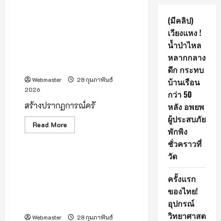
(มีคลิป) เปิดตัวอย่างเป็นทางการ
(มีคลิป)
โครงการ “VAANAA
เวียงแหง !
Longevity Chiang Mai” มิติ
น้ำป่าไหล
ใหม่ของศูนย์สุขภาพระดับไฮเอน
ด์ที่ใหญ่ที่สุดในภูมิภาคเอเชีย
หลากกลาง
ตะวันออกเฉียงใต้
ดึก กระทบ
Webmaster
28 กุมภาพันธ์
บ้านเรือน
2026
กว่า 50
สร้างปรากฏการณ์ครั
หลัง อพยพ
ผู้ประสบภัย
Read
Read More
พักพิง
more
กิน-เที่ยว-อีเว้นท์
about
ชั่วคราวที่
(มี
คลิป)
วัด
เปิด
สัมผัสเสน่ห์ล้านนา ชมโบราณ
ตัวอย่าง
สถาน 700 ปี ยามราตรี ในงาน
เป็น
ครั้งแรก
ทางการ
““แอ่วกุมกามยามแลง : ใน
โครงการ
ของไทย!
ดวงใจนิรันดร์ Love &
“VAANAA
Longevity
อุปกรณ์
Forever” จังหวัดเชียงใหม่
Chiang
Mai”
วิทยาศาสต
Webmaster
28 กุมภาพันธ์
มิติ