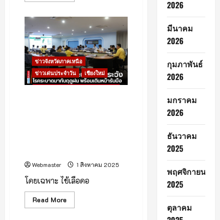
2026
about
คณะ
รัฐศาสตร์
มีนาคม
และ
รัฐประศาสนศาสตร์
2026
มหาวิทยาลัย
เชียงใหม่
ร่วม
กับ
ข่าวจังหวัดภาคเหนือ
กุมภาพันธ์
เทศบาล
ข่าวเด่นประจำวัน
เชียงใหม่
เมือง
2026
ต้น
เปา
และ
จังหวัดเชียงใหม่ประชุมคณะ
มกราคม
ชุมชน
กรรมการโรคติดต่อจังหวัด เน้น
ต้น
2026
เปา
ย้ำให้ประชาชนเฝ้าระวังโรค
จัด
ระบาดที่มากับฤดูฝน พร้อมเดิน
งาน
ธันวาคม
“ต้น
หน้าวางแผนรับมือโรคติดต่อในปี
เปา
2025
2568
เฟส
–
เมือง
Webmaster
1 สิงหาคม 2025
พฤศจิกายน
นี้
ต้อง
โดยเฉพาะ ไข้เลือดอ
2025
อวด
(Tonpao
Fest
Read
Read More
–
ตุลาคม
more
Craft
about
the
จังหวัด