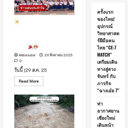
ข่าวเด่นประจำวัน
ครั้งแรก
ของไทย!
เปิดแล้ว! International
อุปกรณ์
Book Sale Featuring Big
วิทยาศาสต
Bad Wolf 2025มหกรรม
ร์ฝีมือคน
หนังสือนานาชาติที่ใหญ่ที่สุดใน
ล้านนา
ไทย “CE-7
MATCH”
Webmaster
29 สิงหาคม 2025
0
เตรียมเดิน
ทางสู่ดวง
วันนี้ (29 ส.ค. 25
จันทร์ กับ
Read
Read More
ภารกิจ
more
about
“ฉางเอ๋อ 7”
เปิด
แล้ว!
ท่า
International
Book
อากาศยาน
Sale
Featuring
เชียงใหม่
Big
เดินหน้า
Bad