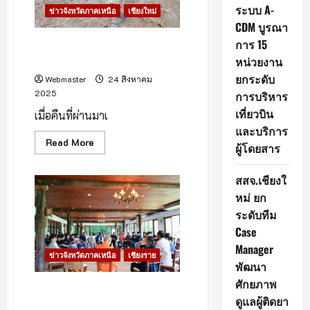
Wolf
ระบบ A-
2025มหกรรม
ข่าวจังหวัดภาคเหนือ
เชียงใหม่
หนังสือ
CDM บูรณา
นานาชาติ
ที่
การ 15
สถานการณ์น้ำแม่ขาน วันที่ 24
ใหญ่
สิงหาคม 2568ระดับน้ำสูงขึ้น
หน่วยงาน
ที่สุด
ใน
ยกระดับ
ล้าน
Webmaster
24 สิงหาคม
นา
2025
การบริหาร
เที่ยวบิน
เมื่อคืนที่ผ่านมาเ
และบริการ
Read
Read More
ผู้โดยสาร
more
about
สถานการณ์
สสจ.เชียงใ
น้ำ
แม่
หม่ ยก
ขาน
วัน
ระดับทีม
ที่
24
Case
สิงหาคม
Manager
2568ระดับ
ข่าวจังหวัดภาคเหนือ
เชียงราย
น้ำ
พัฒนา
สูง
ขึ้น
ศักยภาพ
เชียงรายเดินหน้าหาทางออก
ดูแลผู้ติดยา
วิกฤตมลพิษข้ามพรมแดน