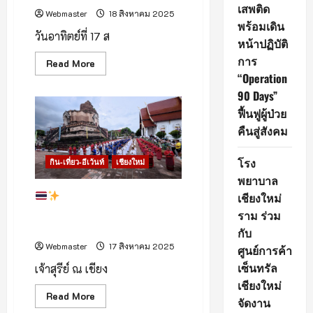
เสพติด
Webmaster
18 สิงหาคม 2025
พร้อมเดิน
วันอาทิตย์ที่ 17 ส
หน้าปฏิบัติ
การ
Read
Read More
more
“Operation
about
เชียงราย
90 Days”
เดิน
หน้า
ฟื้นฟูผู้ป่วย
หา
คืนสู่สังคม
ทางออก
วิกฤต
มลพิษ
ข้าม
โรง
กิน-เที่ยว-อีเว้นท์
เชียงใหม่
พรมแดน
พยาบาล
พลังศรัทธาและความรัก
เชียงใหม่
ชาติที่ยิ่งใหญ่ ณ ใจกลางเมือง
ราม ร่วม
เชียงใหม่
กับ
Webmaster
17 สิงหาคม 2025
ศูนย์การค้า
เซ็นทรัล
เจ้าสุรีย์ ณ เชียง
เชียงใหม่
Read
Read More
จัดงาน
more