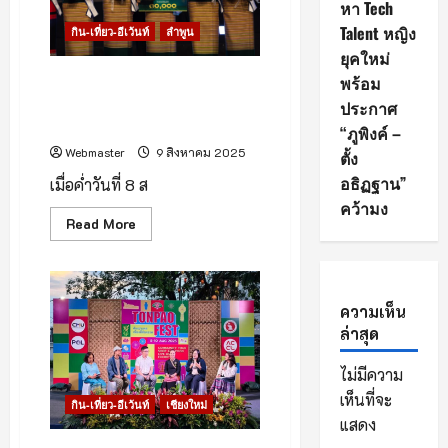
หา Tech
3
Talent หญิง
กิน-เที่ยว-อีเว้นท์
ลำพูน
ยุคใหม่
ลำพูนคึกคัก! เวที “ธิดาลำไย
พร้อม
ลำพูน 68” เฟ้นสาวงามสู่ทูต
ประกาศ
วัฒนธรรม
“ภูพิงค์ –
Webmaster
9 สิงหาคม 2025
ตั้ง
อธิฏฐาน”
เมื่อค่ำวันที่ 8 ส
คว้ามง
Read
Read More
more
about
ลำพูน
คึกคัก!
เวที
“ธิดา
ความเห็น
ลำไย
ล่าสุด
ลำพูน
68”
เฟ้น
ไม่มีความ
สาว
งาม
เห็นที่จะ
สู่
กิน-เที่ยว-อีเว้นท์
เชียงใหม่
ทูต
แสดง
วัฒนธรรม