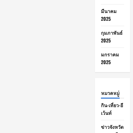
ที่
8
มีนาคม
–
10
2025
สิงหาคม
2568
เวลา
กุมภาพันธ์
10.00
–
2025
17.00
น.
ณ
มกราคม
ลาน
อำเภอ
2025
ยิ้ม
เทศบาล
เมือง
ต้น
เปา
และ
พื้นที่
ชุมชน
หมวดหมู่
ต้น
เปา
กิน-เที่ยว-อี
เว้นท์
ข่าวจังหวัด