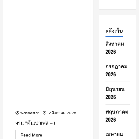
คณะรัฐศาสตร์และ
รัฐประศาสนศาสตร์
มหาวิทยาลัยเชียงใหม่ ร่วมกับ
เทศบาลเมืองต้นเปา และชุมชน
ต้นเปา จัดงาน “ต้นเปาเฟส –
คลังเก็บ
เมืองนี้ต้องอวด (Tonpao Fest
– Craft the city, feel the
สิงหาคม
soul)” เทศกาลที่พาผู้มาเยือน
2026
สัมผัสเสน่ห์งานหัตถกรรม
ภูมิปัญญาท้องถิ่น และรสชาติ
กรกฎาคม
อาหารชุมชน สะท้อนอัตลักษณ์
2026
เมืองต้นเปาอย่างเต็มอิ่ม ระหว่าง
วันที่ 8 – 10 สิงหาคม 2568 เวลา
มิถุนายน
10.00 – 17.00 น. ณ ลานอำเภอ
2026
ยิ้ม เทศบาลเมืองต้นเปา และ
พื้นที่ชุมชนต้นเปา
พฤษภาคม
Webmaster
9 สิงหาคม 2025
2026
งาน “ต้นเปาเฟส – เ
เมษายน
Read
Read More
more