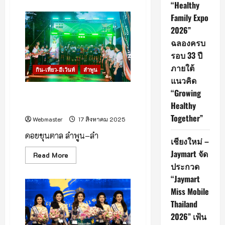
about
“Healthy
Family Expo
พลัง
2026”
ศรัทธา
และ
ฉลองครบ
ความ
รัก
รอบ 33 ปี
ชาติ
ที่
ภายใต้
กิน-เที่ยว-อีเว้นท์
ลำพูน
ยิ่ง
แนวคิด
ใหญ่
ณ
“Growing
ใจกลาง
เริ่มแล้ว! Lanna Wellness
เมือง
Healthy
Trail 2025 สนามที่ 3
เชียงใหม่
Together”
Webmaster
17 สิงหาคม 2025
ดอยขุนตาล ลำพูน–ลำ
เชียงใหม่ –
Jaymart จัด
Read
Read More
more
ประกวด
about
เริ่ม
“Jaymart
แล้ว!
Lanna
Miss Mobile
Wellness
Thailand
Trail
2025
2026” เฟ้น
สนาม
ที่