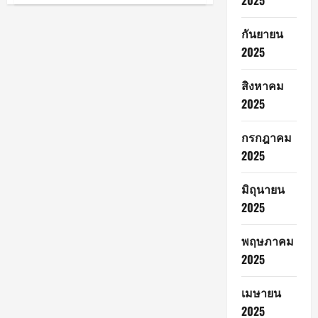
2025
city,
เชียงใหม่
feel
ประชุม
the
คณะ
กันยายน
soul)”
กรรมการ
เทศกาล
โรค
2025
ที่
ติดต่อ
พา
จังหวัด
ผู้
เน้น
สิงหาคม
มา
ย้ำ
เยือน
ให้
2025
สัมผัส
ประชาชน
เสน่ห์
เฝ้า
งาน
ระวัง
กรกฎาคม
หัตถกรรม
โรค
ภูมิปัญญา
ระบาด
2025
ท้อง
ที่มา
ถิ่น
กับ
และ
ฤดู
มิถุนายน
รสชาติ
ฝน
อาหาร
พร้อม
2025
ชุมชน
เดิน
สะท้อน
หน้า
อัต
วางแผน
ลักษณ์
รับมือ
พฤษภาคม
เมือง
โรค
2025
ต้น
ติดต่อ
เปา
ในปี
อย่าง
2568
เต็ม
เมษายน
อิ่ม
ระหว่าง
2025
วัน