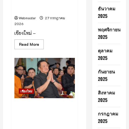
ด้วย
“AIA+ FUN RUN 2026 พลัส
คณะ
ธันวาคม
ลงพื้น
ชีวิตดี ๆ ทั่วไทย”
ที่
2025
จังหวัด
Webmaster
27 กรกฎาคม
เชียงใหม่
2026
เพื่อ
ตรวจ
พฤศจิกายน
เยี่ยม
เชียงใหม่ –
2025
แหล่ง
มรดก
Read
Read More
ทาง
more
วัฒนธรรม
ตุลาคม
about
บริเวณ
เชียงใหม่
พื้นที่
2025
–
ดอย
27
สุ
กรกฎาคม
เทพ
กันยายน
2569
–
2025
แอปพลิเคชัน
AIA+
(เอ
เชียงใหม่
สิงหาคม
ไอเอ
พลัส)
2025
จาก
เอ
นายกฯ อนุทิน เป็นประธานในพิธี
ไอเอ
บำเพ็ญกุศลสวดพระอภิธรรม
ประเทศไทย
กรกฎาคม
เปิด
“นายเรียบ นราดิศร” อดีตผู้ว่า
2025
สนาม
ราชการจังหวัดลำพูน บิดาผู้ว่า
แรก
ของ