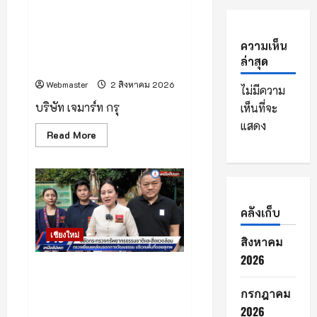
ประกวด “Jaymart Miss
2026”
ฉลอง
Mobile Thailand 2026” เฟ้น
ครบ
หา Tech Talent หญิงยุคใหม่
รอบ
33
ความเห็น
พร้อมประกาศ “ภูพิงค์ – ตั้ง
ปี
ล่าสุด
อธิฏฐาน” คว้ามง
ภาย
ใต้
แนวคิด
Webmaster
2 สิงหาคม 2026
ไม่มีความ
“Growing
Healthy
บริษัท เจมาร์ท กรุ
เห็นที่จะ
Together”
แสดง
Read
Read More
more
about
เชียงใหม่
–
Jaymart
จัด
ประกวด
คลังเก็บ
“Jaymart
Miss
Mobile
เชียงใหม่
สิงหาคม
Thailand
2026”
2026
เฟ้น
(มีคลิป) บ่ายวานนี้ ดร.รวีวรรณ
หา
Tech
ภูริเดช ปลัดกระทรวง
กรกฎาคม
Talent
ทรัพยากรธรรมชาติและสิ่ง
หญิง
2026
ยุค
แวดล้อม พร้อมด้วยคณะ ลงพื้น