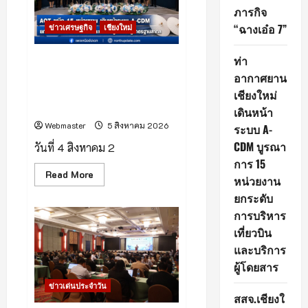
ฝีมือ
ภารกิจ
คน
ไทย
“ฉางเอ๋อ 7”
ข่าวเศรษฐกิจ
เชียงใหม่
“CE-
7
MATCH”
ท่า
เตรียม
ท่าอากาศยานเชียงใหม่เดินหน้า
เดิน
ระบบ A-CDM บูรณาการ 15
อากาศยาน
ทาง
สู่
หน่วยงาน ยกระดับการบริหาร
เชียงใหม่
ดวง
เที่ยวบินและบริการผู้โดยสาร
จันทร์
เดินหน้า
กับ
Webmaster
5 สิงหาคม 2026
ภารกิจ
ระบบ A-
“ฉาง
CDM บูรณา
เอ๋อ
วันที่ 4 สิงหาคม 2
7”
การ 15
Read
Read More
หน่วยงาน
more
about
ยกระดับ
ท่า
อากาศยาน
การบริหาร
เชียงใหม่
เที่ยวบิน
เดิน
หน้า
และบริการ
ระบบ
A-
ผู้โดยสาร
CDM
บูรณ
ข่าวเด่นประจำวัน
าการ
สสจ.เชียงใ
15