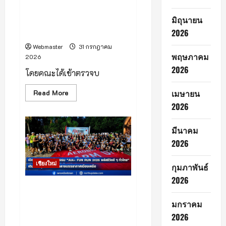
ใหม่
ที่จังหวัดเชียงใหม่ เพื่อตรวจ
พร้อม
ประกาศ
มิถุนายน
เยี่ยมแหล่งมรดกทางวัฒนธรรม
“ภู
2026
บริเวณพื้นที่ดอยสุเทพ
พิงค์
–
ตั้ง
Webmaster
31 กรกฎาคม
อธิฏฐาน”
พฤษภาคม
2026
คว้า
มง
2026
โดยคณะได้เข้าตรวจบ
Read
เมษายน
Read More
more
2026
about
(มี
คลิป)
บ่าย
มีนาคม
วาน
นี้
2026
ดร.รวี
วรรณ
ภูริ
เชียงใหม่
กุมภาพันธ์
เดช
ปลัด
2026
กระทรวง
เชียงใหม่ – 27 กรกฎาคม 2569
ทรัพยากรธรรมชาติ
และ
– แอปพลิเคชัน AIA+ (เอไอเอ
มกราคม
สิ่ง
พลัส) จากเอไอเอ ประเทศไทย
แวดล้อม
2026
พร้อม
เปิดสนามแรกของกิจกรรม