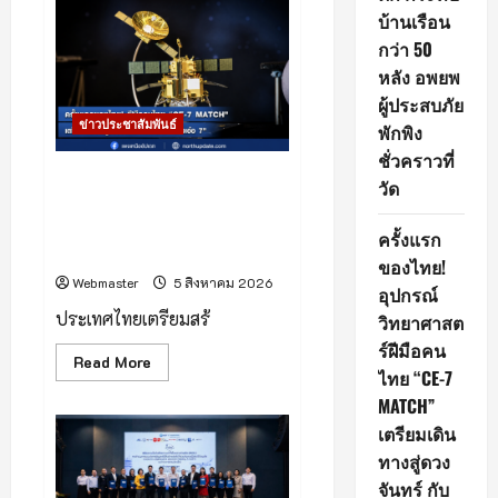
คลิป)
บ้านเรือน
เวียง
แหง
กว่า 50
!
น้ำป่า
หลัง อพยพ
ไหล
หลาก
ผู้ประสบภัย
กลาง
ข่าวประชาสัมพันธ์
พักพิง
ดึก
กระทบ
ชั่วคราวที่
บ้าน
ครั้งแรกของไทย! อุปกรณ์
เรือน
วัด
กว่า
วิทยาศาสตร์ฝีมือคนไทย “CE-7
50
หลัง
MATCH” เตรียมเดินทางสู่ดวง
ครั้งแรก
อพยพ
จันทร์ กับภารกิจ “ฉางเอ๋อ 7”
ผู้
ของไทย!
ประสบ
Webmaster
5 สิงหาคม 2026
ภัย
อุปกรณ์
พักพิง
ประเทศไทยเตรียมสร้
ชั่วคราว
วิทยาศาสต
ที่
ร์ฝีมือคน
วัด
Read
Read More
ไทย “CE-7
more
about
MATCH”
ครั้ง
แรก
เตรียมเดิน
ของ
ไทย!
ทางสู่ดวง
อุปกรณ์
วิทยาศาสตร์
จันทร์ กับ