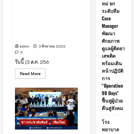
หน่วย
หม่ ยก
งาน
สสจ.เชียงใหม่ ยกระดับทีม
ยก
ระดับทีม
Case Manager พัฒนา
ระดับ
การ
Case
ศักยภาพดูแลผู้ติดยาเสพติด
บริหาร
พร้อมเดินหน้าปฏิบัติการ
Manager
เที่ยว
บิน
“Operation 90 Days” ฟื้นฟูผู้
พัฒนา
และ
ป่วยคืนสู่สังคม
บริการ
ศักยภาพ
ผู้
โดยสาร
admin
3 สิงหาคม 2026
ดูแลผู้ติดยา
0
เสพติด
วันนี้ (3 ส.ค. 256
พร้อมเดิน
หน้าปฏิบัติ
Read
Read More
การ
more
about
“Operation
สสจ.เชียงใหม่
ยก
90 Days”
ระดับ
ทีม
ฟื้นฟูผู้ป่วย
Case
Manager
คืนสู่สังคม
พัฒนา
ศักยภาพ
ดูแล
โรง
ข่าวประชาสัมพันธ์
เชียงใหม่
ผู้
ติด
พยาบาล
ยา