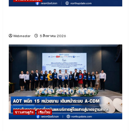
ครั้งแรกของไทย! อุปกรณ์วิทยาศาสตร์ฝีมือคนไทย
“CE-7 MATCH” เตรียมเดินทางสู่ดวงจันทร์ กับ
ภารกิจ “ฉางเอ๋อ 7”
Webmaster
5 สิงหาคม 2026
ข่าวเศรษฐกิจ
เชียงใหม่
ท่าอากาศยานเชียงใหม่เดินหน้าระบบ A-CDM บูรณา