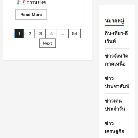
การแข่งข
ลำพูน
บิดา
ผู้
Read
Read More
ว่า
more
หมวดหมู่
ราชการ
about
จังหวัด
เชียงใหม่
สมาคม
Posts
กิน-เที่ยว-อี
1
2
3
4
…
54
กอล์ฟ
รีสอร์ท
เว้นท์
Next
ภาค
pagination
เหนือ
ข่าวจังหวัด
ภาคเหนือ
ข่าว
ประชาสัมพันธ์
ข่าวเด่น
ประจำวัน
ข่าว
เศรษฐกิจ