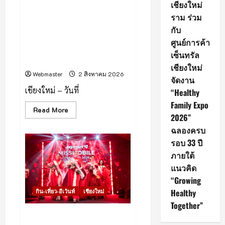
เชียงใหม่
เสพ
โรงพยาบาลเชียงใหม่ ราม ร่วม
ติด
กับศูนย์การค้าเซ็นทรัล เชียงใหม่
ราม ร่วม
พร้อม
เดิน
จัดงาน “Healthy Family
กับ
หน้า
Expo 2026” ฉลองครบรอบ 33
ปฏิบัติ
ศูนย์การค้า
การ
ปี ภายใต้แนวคิด “Growing
“Operation
เซ็นทรัล
Healthy Together”
90
เชียงใหม่
Days”
ฟื้นฟู
Webmaster
2 สิงหาคม 2026
จัดงาน
ผู้
ป่วย
เชียงใหม่ – วันที่
“Healthy
คืน
สู่
Family Expo
สังคม
Read
Read More
more
2026”
about
ฉลองครบ
โรง
พยาบาล
รอบ 33 ปี
เชียงใหม่
ราม
ภายใต้
ร่วม
กับ
แนวคิด
ศูนย์การค้า
“Growing
เซ็นทรัล
เชียงใหม่
Healthy
กิน-เที่ยว-อีเว้นท์
เชียงใหม่
จัด
งาน
Together”
“Healthy
Family
เชียงใหม่ – Jaymart จัด
Expo