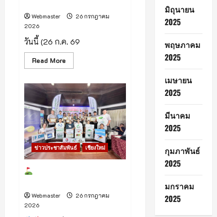
ราชการจังหวัดเชียงใหม่
กิจกรรม
มิถุนายน
“AIA+
Webmaster
26 กรกฎาคม
FUN
2025
2026
RUN
2026
พลัส
วันนี้ (26 ก.ค. 69
พฤษภาคม
ชีวิต
ดี
2025
Read
Read More
ๆ
more
ทั่ว
about
ไทย”
เมษายน
นา
ยกฯ
2025
อนุทิน
เป็น
ประธาน
ใน
มีนาคม
พิธี
2025
บำเพ็ญ
กุศล
สวด
พระ
ข่าวประชาสัมพันธ์
เชียงใหม่
กุมภาพันธ์
อภิธรรม
“นาย
2025
เรียบ
สมาคมกอล์ฟรีสอร์ทภาค
นรา
เหนือ
ดิศร”
มกราคม
อดีต
ผู้
Webmaster
26 กรกฎาคม
2025
ว่า
2026
ราชการ
จังหวัด