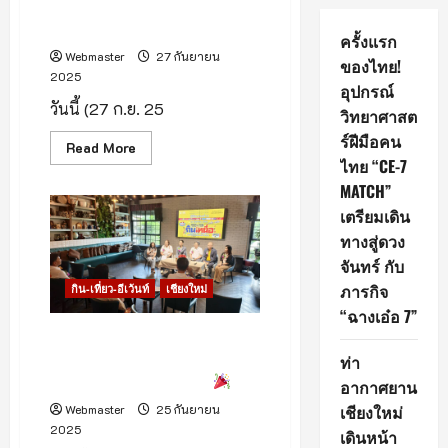
เปิดแล้ว! “ตลาดวัฒนธรรม ถนน
สายวัฒนธรรม” ลำพูน
ครั้งแรก
Webmaster
27 กันยายน
ของไทย!
2025
อุปกรณ์
วันนี้ (27 ก.ย. 25
วิทยาศาสต
ร์ฝีมือคน
Read
Read More
more
ไทย “CE-7
about
เปิด
MATCH”
แล้ว!
เตรียมเดิน
“ตลาด
วัฒนธรรม
ทางสู่ดวง
ถนน
สาย
จันทร์ กับ
วัฒนธรรม”
ลำพูน
ภารกิจ
กิน-เที่ยว-อีเว้นท์
เชียงใหม่
“ฉางเอ๋อ 7”
เชียงใหม่พร้อมจัดงาน “กิน
เหนือ” Food&Fun เทศกาล
ท่า
อาหารและดนตรี ครั้งที่ 5
อากาศยาน
เชียงใหม่
Webmaster
25 กันยายน
2025
เดินหน้า