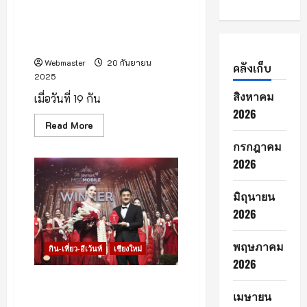
เชียงใหม่เดินหน้าสู่มรดกโลก เส
นอยูเนสโก 15 พ.ย.นี้ ‘ส.ว.ก๊อง’
มั่นใจ ครบ 730 ปี ได้ขึ้นทะเบียน
Webmaster
20 กันยายน
คลังเก็บ
2025
สิงหาคม
เมื่อวันที่ 19 กัน
2026
Read
Read More
more
about
กรกฎาคม
เชียงใหม่
2026
เดิน
หน้า
สู่
มรดก
มิถุนายน
โลก
เส
2026
นอ
ยู
เนส
พฤษภาคม
โก
กิน-เที่ยว-อีเว้นท์
เชียงใหม่
15
2026
พ.ย.นี้
‘ส.ว.ก๊อง’
เจมาร์ท ฉลองครบ 25 ปี จัด
มั่นใจ
เมษายน
ประกวด “Jaymart Miss
ครบ
730