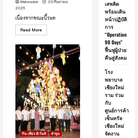
Webmaster
23 กันยายน
เสพติด
2025
พร้อมเดิน
เนื่องจากขณะนี้ระด
หน้าปฏิบัติ
การ
Read
Read More
“Operation
more
about
90 Days”
ด่วน!
แจ้ง
ฟื้นฟูผู้ป่วย
ปิด
เส้น
คืนสู่สังคม
ทาง
แม่
นาจร–
โรง
ขุนยวม
พยาบาล
เชียงใหม่
ราม ร่วม
กับ
ศูนย์การค้า
เซ็นทรัล
เชียงใหม่
จัดงาน
กิน-เที่ยว-อีเว้นท์
ลำพูน