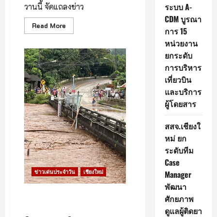
ระบบ A-
วานนี้ จัดแถลงข่าว
CDM บูรณา
Read
Read More
การ 15
more
about
หน่วยงาน
เชียงใหม่
พร้อม
ยกระดับ
จัด
งาน
การบริหาร
“กิน
เที่ยวบิน
เหนือ”
Food&Fun
และบริการ
เทศกาล
อาหาร
ผู้โดยสาร
และ
ดนตรี
ครั้ง
สสจ.เชียงใ
ที่
5
หม่ ยก
ระดับทีม
Case
ข่าวเด่นประจำวัน
เชียงใหม่
Manager
พัฒนา
ด่วน! แจ้งปิดเส้นทาง แม่นาจร–
ศักยภาพ
ขุนยวม
ดูแลผู้ติดยา