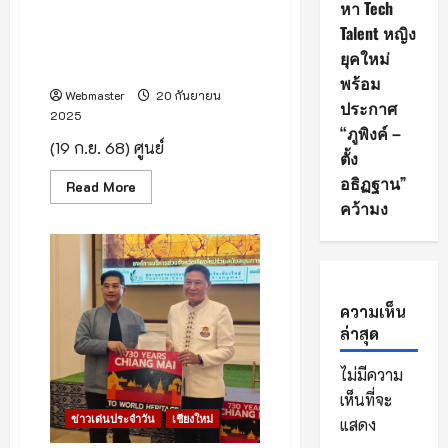
บ้านผาหมอนโชว์ศักยภาพ ท่อง
หา Tech
จาม
เที่ยวเชิงอนุรักษ์ ผสาน
เทวี
Talent หญิง
ประจำ
วัฒนธรรม สร้างรายได้อย่าง
ปี
ยุคใหม่
ยั่งยืน
2568
พร้อม
Webmaster
20 กันยายน
ประกาศ
2025
“ภูพิงค์ –
(19 ก.ย. 68) ศูนย์
ตั้ง
อธิฏฐาน”
Read
Read More
more
คว้ามง
about
บ้าน
ผา
หมอน
โชว์
ศักยภาพ
ท่อง
ความเห็น
เที่ยว
เชิง
ล่าสุด
อนุรักษ์
ผสาน
วัฒนธรรม
ไม่มีความ
สร้าง
ราย
เห็นที่จะ
ได้
ข่าวเด่นประจำวัน
เชียงใหม่
อย่าง
แสดง
ยั่งยืน