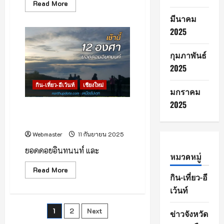
Read
Read More
more
about
มีนาคม
2025
เริ่ม
แล้ว!
เทศกาล
กุมภาพันธ์
กิน
หอย
2025
ตก
หมึก
กิน-เที่ยว-อีเว้นท์
เชียงใหม่
ครั้ง
มกราคม
ที่
24
2025
@
เช้าวันที่ 11 กันยายน 2568 เวลา
ชะอำ
07.00 น.
Webmaster
11 กันยายน 2025
ยอดดอยอินทนนท์ และ
หมวดหมู่
Read
Read More
กิน-เที่ยว-อี
more
about
เว้นท์
เช้า
วัน
ที่
Posts
1
2
Next
11
ข่าวจังหวัด
กันยายน