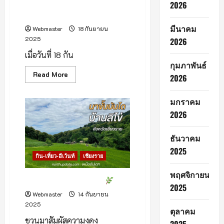
Mobile Thailand 2025” ยิ่ง
2026
ปี
ได้
ใหญ่ที่เชียงใหม่
ขึ้น
มีนาคม
ทะเบียน
Webmaster
18 กันยายน
2025
2026
เมื่อวันที่ 18 กัน
กุมภาพันธ์
Read
Read More
2026
more
about
เจ
มกราคม
มาร์
ท
2026
ฉลอง
ครบ
25
ธันวาคม
ปี
จัด
2025
ประกวด
กิน-เที่ยว-อีเว้นท์
เชียงราย
“Jaymart
Miss
Mobile
พฤศจิกายน
Thailand
ททท.สำนักงานเชียงราย
2025”
2025
ยิ่ง
Webmaster
14 กันยายน
ใหญ่
2025
ที่
ตุลาคม
เชียงใหม่
ชวนมาสัมผัสความงดง