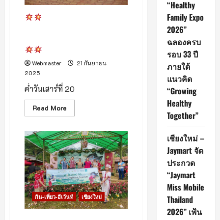
“Healthy
Family Expo
เทศบาลเมืองลำพูน เปิด
เทศกาลโคมหลากสี สักการะ
2026”
พระนางจามเทวี ประจำปี 2568
ฉลองครบ
รอบ 33 ปี
Webmaster
21 กันยายน
ภายใต้
2025
แนวคิด
ค่ำวันเสาร์ที่ 20
“Growing
Healthy
Read
Read More
Together”
more
about
เชียงใหม่ –
เทศบาล
Jaymart จัด
เมือง
ลำพูน
ประกวด
เปิด
เทศกาล
“Jaymart
โคม
หลาก
Miss Mobile
สี
กิน-เที่ยว-อีเว้นท์
เชียงใหม่
สัก
Thailand
กา
2026” เฟ้น
ระ
พระนาง