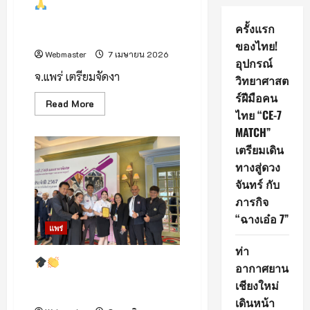
แพร่เตรียมจัดงานใหญ่รับ
“วันวิสาขบูชา 2569” สืบสาน
ครั้งแรก
ประเพณีไหว้พระคู่บ้านคู่เมือง
ของไทย!
Webmaster
7 เมษายน 2026
อุปกรณ์
จ.แพร่ เตรียมจัดงา
วิทยาศาสต
ร์ฝีมือคน
Read
Read More
more
ไทย “CE-7
about
MATCH”
แพร่
เตรียมเดิน
เตรียม
จัด
ทางสู่ดวง
งาน
ใหญ่
จันทร์ กับ
รับ
ภารกิจ
“วัน
วิสาขบูชา
“ฉางเอ๋อ 7”
2569”
สืบสาน
แพร่
ประเพณี
ไหว้
ท่า
พระ
นักศึกษา ม.แม่โจ้–แพร่ฯ
อากาศยาน
คู่
คว้ารางวัล “ยุวสัตวบาลดีเด่น” ปี
บ้าน
เชียงใหม่
คู่
2567
เมือง
เดินหน้า