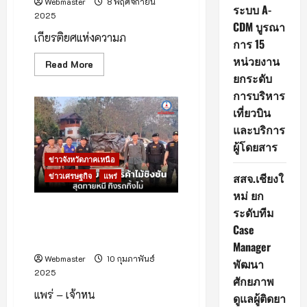
Webmaster
8 พฤศจิกายน
ระบบ A-
2025
CDM บูรณา
เกียรติยศแห่งความภ
การ 15
หน่วยงาน
Read
Read More
more
ยกระดับ
about
การบริหาร
เที่ยวบิน
นักศึกษา
ม.แม่
และบริการ
โจ้–
แพร่ฯ
ผู้โดยสาร
คว้า
รางวัล
ข่าวจังหวัดภาคเหนือ
“ยุว
สสจ.เชียงใ
ข่าวเศรษฐกิจ
แพร่
สัตวบาล
ดี
หม่ ยก
เด่น”
ปี
เจ้าหน้าที่สนธิกำลังไล่ล่ารถขนไม้
ระดับทีม
2567
เถื่อน ก่อนคนขับไหวตัวทัน ทิ้งรถ
Case
หนีที่สูงเม่น
Manager
Webmaster
10 กุมภาพันธ์
พัฒนา
2025
ศักยภาพ
แพร่ – เจ้าหน
ดูแลผู้ติดยา