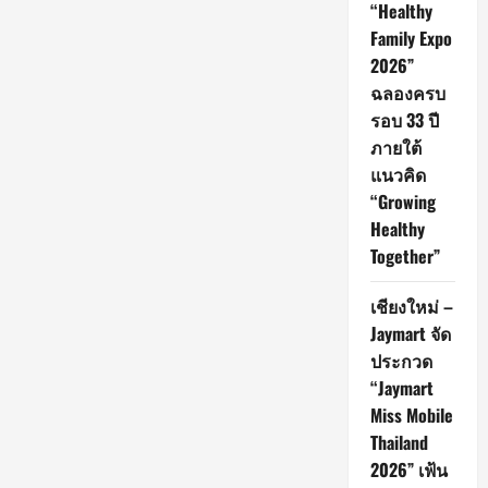
“Healthy
ทะเบียน
สมรส
Family Expo
เท่า
เทียม
2026”
วัน
แรก!
ฉลองครบ
คู่รัก
3
รอบ 33 ปี
คู่
ภายใต้
จูงมือ
เข้า
แนวคิด
ประตู
แห่ง
“Growing
ความ
เท่า
Healthy
เทียม
Together”
เชียงใหม่ –
Jaymart จัด
ประกวด
“Jaymart
Miss Mobile
Thailand
2026” เฟ้น