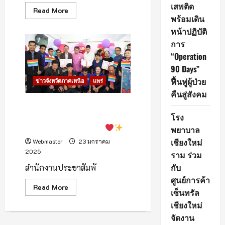
เสพติด
Read
Read More
more
พร้อมเดิน
about
หน้าปฏิบัติ
เจ้า
หน้าที่
การ
สนธิ
กำลัง
“Operation
ไล่
ล่า
90 Days”
รถ
ขน
ฟื้นฟูผู้ป่วย
ข่าวจังหวัดภาคเหนือ
แพร่
ไม้
คืนสู่สังคม
เถื่อน
ก่อน
แพร่ เปิดจดทะเบียนสมรสเท่า
คน
ขับ
โรง
เทียมวันแรก! คู่รัก 3 คู่ จูงมือเข้า
ไหว
ประตูแห่งความเท่าเทียม
พยาบาล
ตัว
ทัน
เชียงใหม่
Webmaster
23 มกราคม
ทิ้ง
รถ
2025
ราม ร่วม
หนี
ที่
กับ
สำนักงานประชาสัมพั
สูงเม่น
ศูนย์การค้า
Read
Read More
เซ็นทรัล
more
about
เชียงใหม่
แพร่
เปิด
จัดงาน
จด