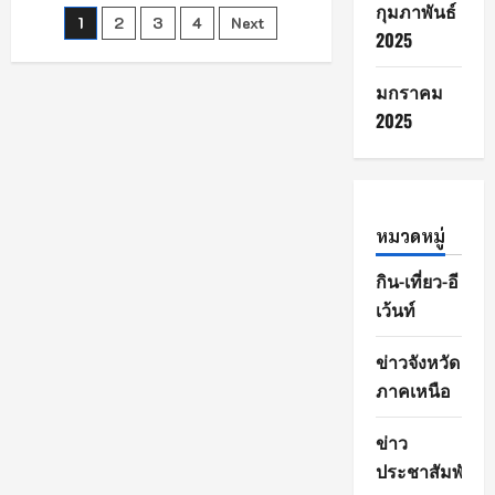
เครื่อง!
กุมภาพันธ์
Posts
1
2
3
4
Next
2025
เดิน
หน้า
pagination
ขับ
เคลื่อน
มกราคม
ยุทธศาสตร์
กระเทียม
2025
หมวดหมู่
กิน-เที่ยว-อี
เว้นท์
ข่าวจังหวัด
ภาคเหนือ
ข่าว
ประชาสัมพันธ์