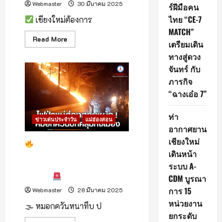
Webmaster
30 มีนาคม 2025
ร์ฝีมือคน
ไทย “CE-7
เชียงใหม่ต้องการ
MATCH”
Read
Read More
เตรียมเดิน
more
about
ทางสู่ดวง
#เชียงใหม่
ต้อง
จันทร์ กับ
เปลี่ยน!
“หยก
ภารกิจ
ปนัน
“ฉางเอ๋อ 7”
รัตน์”
ลง
ชิง
นายก
ท่า
ข่าวเด่นประจำวัน
แม่ฮ่องสอน
นคร
อากาศยาน
เชียงใหม่
ใน
เชียงใหม่
นาม
วิกฤติซ้อนวิกฤติ! ไฟป่า
กลุ่ม
เดินหน้า
แม่ฮ่องสอนหนัก หมอกควัน
เพื่อ
เชียงใหม่
ระบบ A-
ปกคลุมทั้งเมือง ทัศนวิสัยต่ำแค่
1.5 กม.
CDM บูรณา
การ 15
Webmaster
28 มีนาคม 2025
หน่วยงาน
🌫 หมอกควันหนาทึบ ป
ยกระดับ