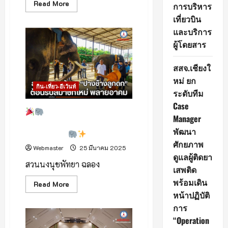
Read
Read More
การบริหาร
more
about
เที่ยวบิน
และบริการ
วิกฤติ
ซ้อน
ผู้โดยสาร
วิกฤติ!
ไฟ
ป่า
สสจ.เชียงใ
แม่ฮ่องสอน
หนัก
หม่ ยก
หมอก
กิน-เที่ยว-อีเว้นท์
ควัน
ระดับทีม
ปกคลุม
ทั้ง
Case
เมือง
สวนนงนุชพัทยา “ปางช้าง
ทัศนวิสัย
Manager
ลูกดก” ต้อนรับสมาชิกใหม่
ต่ำ
พัฒนา
แค่
พลายอาคม!
1.5
ศักยภาพ
กม.
Webmaster
25 มีนาคม 2025
ดูแลผู้ติดยา
สวนนงนุชพัทยา ฉลอง
เสพติด
พร้อมเดิน
Read
Read More
more
หน้าปฏิบัติ
about
การ
“Operation
สวน
นงนุช