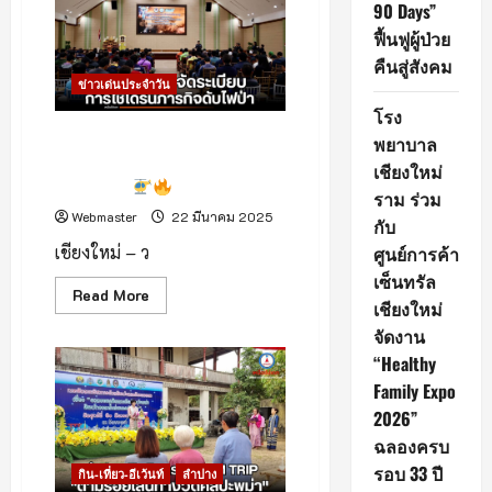
90 Days”
พัทยา
“ปาง
ฟื้นฟูผู้ป่วย
ช้าง
ลูก
คืนสู่สังคม
ดก”
ข่าวเด่นประจำวัน
ต้อนรับ
สมาชิก
โรง
ใหม่
พลาย
วิทยุการบินฯ เดินหน้าจัดระเบียบ
พยาบาล
อาคม!
การใช้โดรนในภารกิจดับไฟป่า
เชียงใหม่
เชียงใหม่!
ราม ร่วม
Webmaster
22 มีนาคม 2025
กับ
เชียงใหม่ – ว
ศูนย์การค้า
เซ็นทรัล
Read
Read More
เชียงใหม่
more
about
จัดงาน
วิทยุ
กา
“Healthy
รบินฯ เดิน
หน้า
Family Expo
จัด
2026”
ระเบียบ
การ
ฉลองครบ
ใช้
โด
รอบ 33 ปี
กิน-เที่ยว-อีเว้นท์
ลำปาง
รน