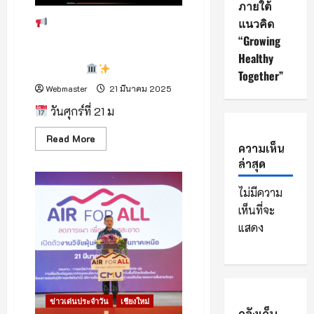
ใน
ภายใต้
ภารกิจ
ดับ
แนวคิด
ลำปางเปิดกิจกรรม Fam
ไฟ
Trip “ตามรอยเส้นทางวัดศิลปะ
“Growing
ป่า
เชียงใหม่!
พม่า” กระตุ้นการท่องเที่ยวเชิง
Healthy
วัฒนธรรม
Together”
Webmaster
21 มีนาคม 2025
วันศุกร์ที่ 21 ม
Read
Read More
more
ความเห็น
about
ล่าสุด
ลำปาง
เปิด
ไม่มีความ
กิจกรรม
Fam
เห็นที่จะ
Trip
“ตาม
แสดง
รอย
เส้น
ทาง
วัด
ศิลปะ
พม่า”
กระตุ้น
ข่าวเด่นประจำวัน
เชียงใหม่
การ
คลังเก็บ