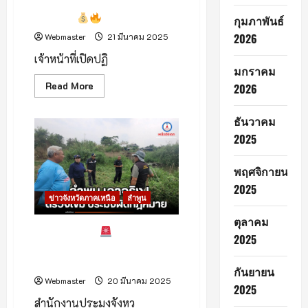
ลักไก่ ปั่นราคาค่าเวนคืนที่ดิน
มหาวิทยาลัย
เชียงใหม่
เชียงดาว
กุมภาพันธ์
จับ
มือ
2026
Webmaster
21 มีนาคม 2025
วช.
เดิน
เจ้าหน้าที่เปิดปฏิ
หน้า
มกราคม
ลด
ฝุ่น
Read
Read More
2026
PM2.5
more
อย่าง
about
ยั่งยืน.
ธันวาคม
จับ
คา
2025
หนัง
คา
เขา!
พฤศจิกายน
ขบวนการ
ลักไก่
2025
ปั่น
ข่าวจังหวัดภาคเหนือ
ลำพูน
ราคา
ค่า
ตุลาคม
เวนคืน
ที่ดิน
ลำพูนเอาจริง!
ตรวจเข้ม
2025
เชียงดาว
ประมงผิดกฎหมาย – เตรียม
พร้อมรับมือภัยแล้ง
กันยายน
Webmaster
20 มีนาคม 2025
2025
สำนักงานประมงจังหว