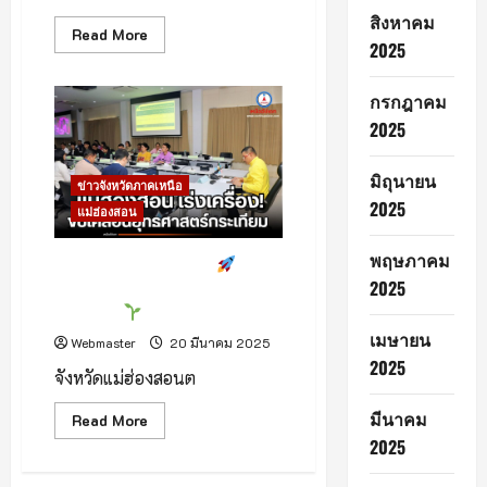
สิงหาคม
Read
Read More
2025
more
about
ลำพูน
เอา
กรกฎาคม
จริง!
2025
ตรวจ
เข้ม
ประมง
มิถุนายน
ผิด
ข่าวจังหวัดภาคเหนือ
กฎหมาย
2025
แม่ฮ่องสอน
–
เตรียม
พร้อม
พฤษภาคม
รับมือ
แม่ฮ่องสอนเร่งเครื่อง!
เดิน
ภัย
2025
หน้าขับเคลื่อนยุทธศาสตร์
แล้ง
กระเทียม
เมษายน
Webmaster
20 มีนาคม 2025
2025
จังหวัดแม่ฮ่องสอนต
มีนาคม
Read
Read More
more
2025
about
แม่ฮ่องสอน
เร่ง