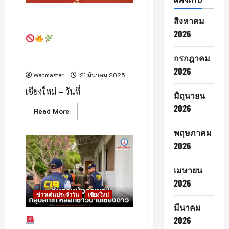
ท่อง
เที่ยว
เชิง
เปิดตัวโครงการ “AirForAll –
สิงหาคม
วัฒนธรรม
ลดการเผา เพื่ออากาศสะอาด”
2026
มหาวิทยาลัยเชียงใหม่
จับมือ วช. เดินหน้าลดฝุ่น
กรกฎาคม
PM2.5 อย่างยั่งยืน.
2026
Webmaster
21 มีนาคม 2025
เชียงใหม่ – วันที่
มิถุนายน
2026
Read
Read More
more
about
พฤษภาคม
เปิด
ตัว
2026
โครงการ
“AirForAll
–
ลด
เมษายน
การ
2026
เผา
เพื่อ
ข่าวเด่นประจำวัน
เชียงใหม่
อากาศ
สะอาด”
มีนาคม
2026
จับคาหนังคาเขา! ขบวนการ