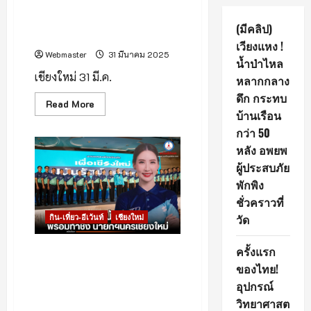
เชียงใหม่ บรรยากาศรับสมัครนา
ยกฯ-สท.นครเชียงใหม่วันแรก
(มีคลิป)
คึกคัก
เวียงแหง !
Webmaster
31 มีนาคม 2025
น้ำป่าไหล
เชียงใหม่ 31 มี.ค.
หลากกลาง
ดึก กระทบ
Read
Read More
more
บ้านเรือน
about
กว่า 50
เชียงใหม่
บรรยากาศ
หลัง อพยพ
รับ
สมัคร
ผู้ประสบภัย
นา
ยกฯ-
พักพิง
สท.นคร
เชียงใหม่
ชั่วคราวที่
วัน
วัด
กิน-เที่ยว-อีเว้นท์
เชียงใหม่
แรก
คึกคัก
ครั้งแรก
#เชียงใหม่ต้องเปลี่ยน! “หยก
ปนันรัตน์” ลงชิงนายกนคร
ของไทย!
เชียงใหม่ในนามกลุ่มเพื่อ
อุปกรณ์
เชียงใหม่
วิทยาศาสต