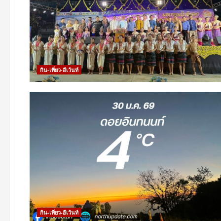
กิน-เที่ยว-อีเว้นท์
กิน-เที่ยว-อีเว้นท์