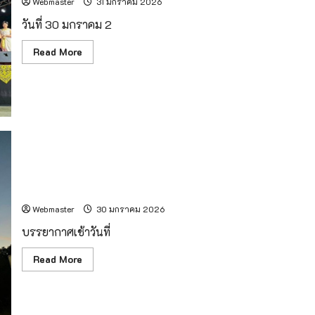
Webmaster
31 มกราคม 2026
วันที่ 30 มกราคม 2
Read
Read More
more
about
พิธี
เปิด
อย่าง
ยิ่ง
ใหญ่
“งาน
มหกรรม
ผ้า
ตีนจก
และ
วัฒนธรรม
ชน
เช้านี้ดอยอินทนนท์ อากาศเปิดสดใส คุณภาพอากาศดีมาก
เผ่า
อำเภอ
Webmaster
30 มกราคม 2026
แม่แจ่ม
ครั้ง
บรรยากาศเช้าวันที่
ที่
31
ประจำ
Read
Read More
ปี
more
2569”
about
เช้า
นี้
ดอย