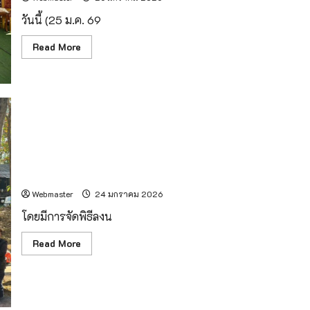
เม็ง
ราย
วันนี้ (25 ม.ค. 69
มหาราช
ปี
2569
Read
Read More
more
about
ปลัด
กระทรวง
มหาดไทย
เป็น
ประธาน
ใน
พิธี
พระราชทาน
เพลิง
เริ่มแล้ว! อุทยานฯ ผนึกกำลัง เดินหน้าป้องกันไฟป่า–หมอก
ศพ
พระพุทธบาท
ควัน–ฝุ่น PM 2.5
พิทักษ์
(ชวลิต
Webmaster
24 มกราคม 2026
จา
รุ
โดยมีการจัดพิธีลงน
วณฺโณ
ป.ธ.4)
อดีต
Read
Read More
รอง
more
เจ้า
about
คณะ
เริ่ม
จังหวัด
แล้ว!
ลำพูน
อุ
อดีต
ทยา
เจ้า