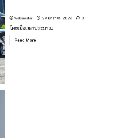
เครื่องบินโจมตี AT-6TH กองทัพอากาศ ตกกลางป่าจอมทอง
มุ่ง
สู่
พบผู้เสียชีวิต 2 ราย
มาตุภูมิ
เพื่อ
Webmaster
29 มกราคม 2026
0
ประกอบ
พิธี
โดยเมื่อเวลาประมาณ
ทาง
ศาสนา
Read
Read More
more
about
เครื่อง
บิน
โจมตี
AT-
6TH
กองทัพ
อากาศ
ตก
กลาง
ป่า
จอมทอง
พบ
ผู้
เสีย
ชีวิต
2
ราย