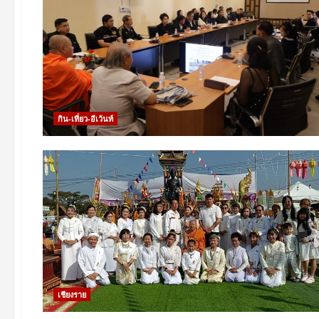
กิน-เที่ยว-อีเว้นท์
เชียงราย