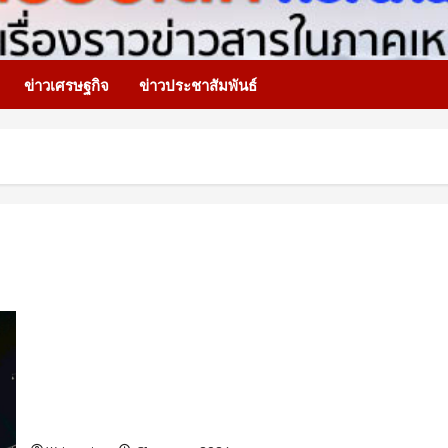
ข่าวเศรษฐกิจ
ข่าวประชาสัมพันธ์
พิธีเปิดอย่างยิ่งใหญ่ “งานมหกรรมผ้าตีนจกและวัฒนธรรมชน
เผ่าอำเภอแม่แจ่ม ครั้งที่ 31 ประจำปี 2569”