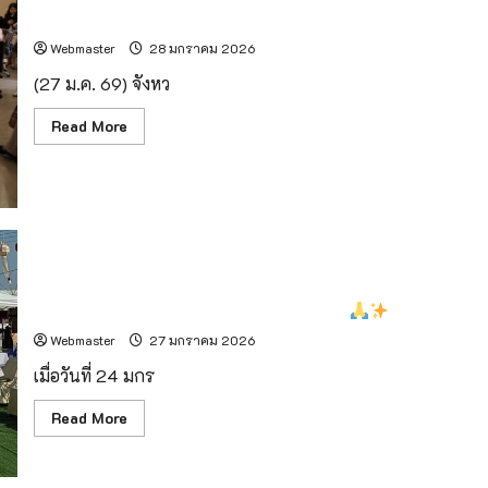
ป่าแดด” ครั้งที่ 8
Webmaster
28 มกราคม 2026
(27 ม.ค. 69) จังหว
Read
Read More
more
about
จังหวัด
เชียงใหม่
เตรียม
จัด
งาน
“ฮ
อม
ปอย
รองผู้ว่าฯ เชียงราย เป็นประธานพิธีมังคลาภิเษกพญามังราย
บุปผชาติ
แม่
มหาราช สร้างสิริมงคลในงานพ่อขุนเม็งรายฯ
ข่า
งาม
Webmaster
27 มกราคม 2026
@
ป่าแดด”
เมื่อวันที่ 24 มกร
ครั้ง
ที่
8
Read
Read More
more
about
รอง
ผู้