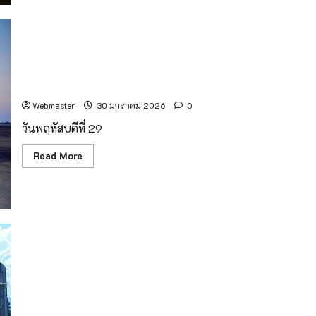
อิน
ทน
นท์
อากาศ
เปิด
สดใส
คุณภาพ
กองบิน 41 จัดพิธีส่งร่าง 2 นักบินผู้กล้าอย่างสมเกียรติ มุ่งสู่
อากาศ
ดี
มาตุภูมิเพื่อประกอบพิธีทางศาสนา
มาก
Webmaster
30 มกราคม 2026
0
วันพฤหัสบดีที่ 29
Read
Read More
more
about
กอง
บิน
41
จัด
พิธี
ส่ง
ร่าง
2
นักบิน
ผู้
กล้า
อย่าง
สม
เกียรติ