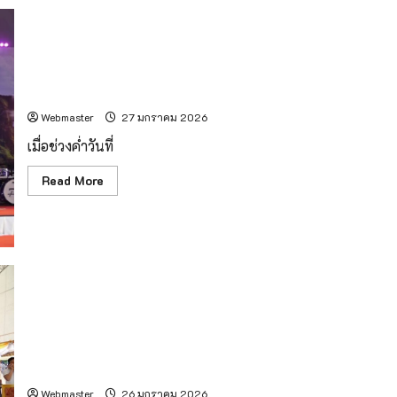
ว่าฯ
เชียงราย
เป็น
ประธาน
พิธี
มัง
เชียงรายจัดกิจกรรม “เดินแบบผ้าไทย” สืบสานอัตลักษณ์ล้าน
คลา
ภิเษก
นา ในงานพ่อขุนเม็งรายมหาราช ปี 2569
พญา
มัง
Webmaster
27 มกราคม 2026
ราย
มหาราช
เมื่อช่วงค่ำวันที่
สร้าง
สิริ
มงคล
Read
Read More
ใน
more
งาน
about
พ่อขุน
เชียงราย
เม็ง
จัด
รายฯ
กิจกรรม
“เดิน
แบบ
ผ้า
ไทย”
สืบสาน
ปลัดกระทรวงมหาดไทย เป็นประธานในพิธีพระราชทานเพลิง
อัต
ลักษณ์
ศพ พระพุทธบาทพิทักษ์ (ชวลิต จารุวณฺโณ ป.ธ.4) อดีตรองเจ้า
ล้าน
คณะจังหวัดลำพูน อดีตเจ้าอาวาสวัดพระพุทธบาทตากผ้า พระ
นา
ใน
อารามหลวง
งาน
พ่อขุน
Webmaster
26 มกราคม 2026