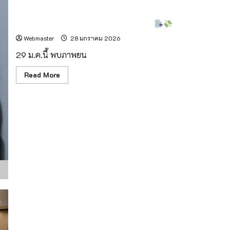
ถ้ายังต้องใช้เงิน…ก็ต้องตื่นไปให้เขาใช้งาน
Webmaster
28 มกราคม 2026
29 ม.ค.นี้ พบภาพยน
Read
Read More
more
about
ถ้า
ยัง
ต้อง
ใช้
เงิน…
ก็
ต้อง
ตื่น
ไป
ให้
เขา
ใช้
งาน
จังหวัดเชียงใหม่ เตรียมจัดงาน “ฮอมปอยบุปผชาติแม่ข่างาม @