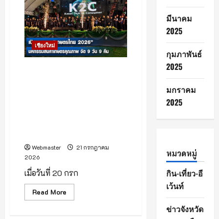
ภาค
จัด
เหนือ
โครงการ
มีนาคม
(ตอน
“พัฒนา
บน)
สุขภาพ
2025
กาย
ใส่ใจ
เชียงใหม่
สุขภาพ
กุมภาพันธ์
จิต”
เสริม
2025
สร้าง
จังหวัดเชียงใหม่คึกคัก เปิดฉาก
สุข
งาน “เกษตรไทย 2026 :
ภาวะ
มกราคม
ที่
มหกรรมสินค้าเกษตรคุณภาพ
ดี
จากเกษตรกรตัวจริง” อย่างยิ่ง
2025
มุ่ง
ยก
ใหญ่ รวบรวมผลผลิตคุณภาพ
ระดับ
จากเกษตรกรทั่วประเทศมาไว้ใน
คุณภาพ
ชีวิต
ที่เดียว
บุคลากร
และ
Webmaster
21 กรกฎาคม
นักศึกษา
หมวดหมู่
2026
กิน-เที่ยว-อี
เมื่อวันที่ 20 กรก
เว้นท์
Read
Read More
more
about
ข่าวจังหวัด
จังหวัด
เชียงใหม่