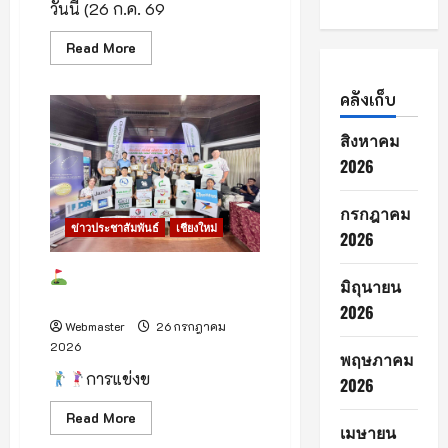
พลัส
วันนี้ (26 ก.ค. 69
ชีวิต
ดี
Read
Read More
ๆ
more
ทั่ว
about
ไทย”
นา
คลังเก็บ
ยกฯ
อนุทิน
เป็น
สิงหาคม
ประธาน
ใน
2026
พิธี
บำเพ็ญ
กุศล
กรกฎาคม
สวด
พระ
ข่าวประชาสัมพันธ์
เชียงใหม่
2026
อภิธรรม
“นาย
เรียบ
สมาคมกอล์ฟรีสอร์ทภาค
มิถุนายน
นรา
เหนือ
ดิศร”
2026
อดีต
ผู้
Webmaster
26 กรกฎาคม
ว่า
2026
ราชการ
พฤษภาคม
จังหวัด
การแข่งข
2026
ลำพูน
บิดา
ผู้
Read
Read More
ว่า
เมษายน
more
ราชการ
about