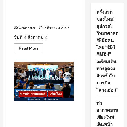
ท่าอากาศยานเชียงใหม่เดินหน้า
ระบบ A-CDM บูรณาการ 15
ครั้งแรก
หน่วยงาน ยกระดับการบริหาร
ของไทย!
เที่ยวบินและบริการผู้โดยสาร
อุปกรณ์
Webmaster
5 สิงหาคม 2026
วิทยาศาสต
วันที่ 4 สิงหาคม 2
ร์ฝีมือคน
ไทย “CE-7
Read
Read More
more
MATCH”
about
ท่า
เตรียมเดิน
อากาศยาน
ทางสู่ดวง
เชียงใหม่
เดิน
จันทร์ กับ
หน้า
ระบบ
ภารกิจ
A-
CDM
“ฉางเอ๋อ 7”
บูรณ
ข่าวประชาสัมพันธ์
เชียงใหม่
าการ
15
ท่า
หน่วย
งาน
โรงพยาบาลเชียงใหม่ ราม ร่วม
อากาศยาน
ยก
กับศูนย์การค้าเซ็นทรัล เชียงใหม่
ระดับ
เชียงใหม่
การ
จัดงาน “Healthy Family
เดินหน้า
บริหาร