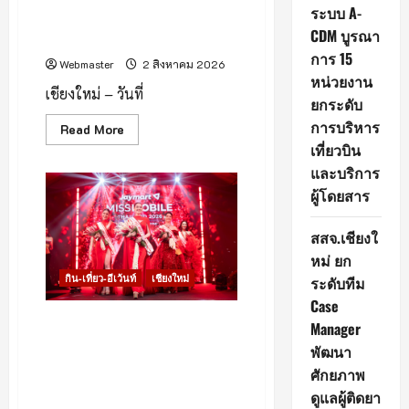
Expo 2026” ฉลองครบรอบ 33
เที่ยว
ระบบ A-
บิน
ปี ภายใต้แนวคิด “Growing
และ
CDM บูรณา
Healthy Together”
บริการ
ผู้
การ 15
โดยสาร
Webmaster
2 สิงหาคม 2026
หน่วยงาน
เชียงใหม่ – วันที่
ยกระดับ
การบริหาร
Read
Read More
more
เที่ยวบิน
about
โรง
และบริการ
พยาบาล
เชียงใหม่
ผู้โดยสาร
ราม
ร่วม
กับ
สสจ.เชียงใ
ศูนย์การค้า
เซ็นทรัล
หม่ ยก
เชียงใหม่
กิน-เที่ยว-อีเว้นท์
เชียงใหม่
ระดับทีม
จัด
งาน
Case
“Healthy
Family
เชียงใหม่ – Jaymart จัด
Manager
Expo
ประกวด “Jaymart Miss
2026”
พัฒนา
ฉลอง
Mobile Thailand 2026” เฟ้น
ครบ
ศักยภาพ
หา Tech Talent หญิงยุคใหม่
รอบ
ดูแลผู้ติดยา
33
พร้อมประกาศ “ภูพิงค์ – ตั้ง