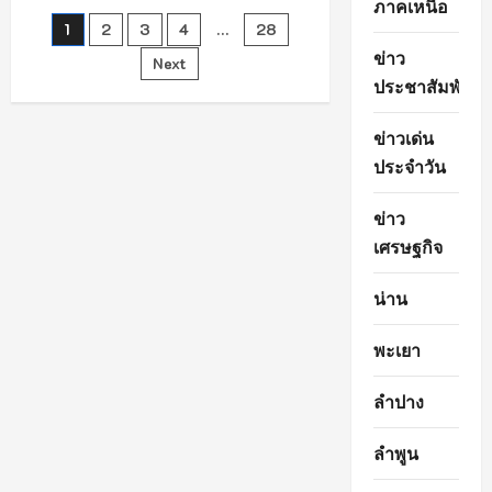
ภาคเหนือ
คึกคัก
Posts
1
2
3
4
…
28
เปิด
ฉาก
ข่าว
งาน
Next
pagination
“เกษตร
ประชาสัมพันธ์
ไทย
2026
:
ข่าวเด่น
มหกรรม
สินค้า
ประจำวัน
เกษตร
คุณภาพ
จาก
เกษตรกร
ข่าว
ตัว
เศรษฐกิจ
จริง”
อย่าง
ยิ่ง
ใหญ่
น่าน
รวบรวม
ผลผลิต
คุณภาพ
พะเยา
จาก
เกษตรกร
ทั่ว
ลำปาง
ประเทศ
มา
ไว้
ใน
ลำพูน
ที่
เดียว