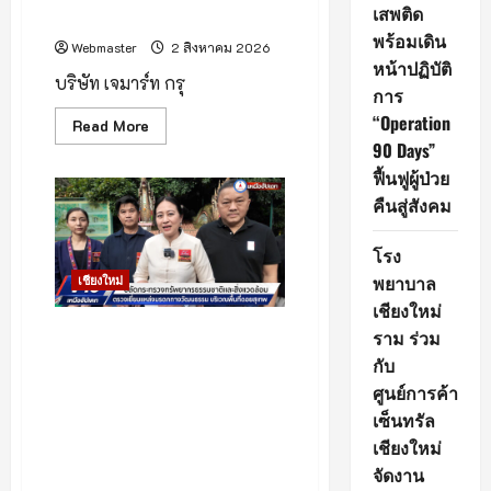
ปี
เสพติด
อธิฏฐาน” คว้ามง
ภาย
ใต้
พร้อมเดิน
แนวคิด
Webmaster
2 สิงหาคม 2026
“Growing
หน้าปฏิบัติ
Healthy
บริษัท เจมาร์ท กรุ
การ
Together”
“Operation
Read
Read More
more
90 Days”
about
เชียงใหม่
ฟื้นฟูผู้ป่วย
–
Jaymart
คืนสู่สังคม
จัด
ประกวด
“Jaymart
โรง
Miss
Mobile
พยาบาล
เชียงใหม่
Thailand
เชียงใหม่
2026”
เฟ้น
(มีคลิป) บ่ายวานนี้ ดร.รวีวรรณ
ราม ร่วม
หา
Tech
ภูริเดช ปลัดกระทรวง
กับ
Talent
ทรัพยากรธรรมชาติและสิ่ง
หญิง
ศูนย์การค้า
ยุค
แวดล้อม พร้อมด้วยคณะ ลงพื้น
ใหม่
เซ็นทรัล
ที่จังหวัดเชียงใหม่ เพื่อตรวจ
พร้อม
เชียงใหม่
ประกาศ
เยี่ยมแหล่งมรดกทางวัฒนธรรม
“ภู
จัดงาน
บริเวณพื้นที่ดอยสุเทพ
พิงค์