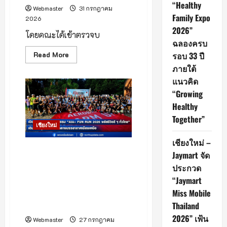
–
“Healthy
ตั้ง
Webmaster
31 กรกฎาคม
อธิฏฐาน”
Family Expo
2026
คว้า
มง
2026”
โดยคณะได้เข้าตรวจบ
ฉลองครบ
Read
Read More
รอบ 33 ปี
more
ภายใต้
about
(มี
แนวคิด
คลิป)
บ่าย
“Growing
วาน
นี้
Healthy
ดร.รวี
วรรณ
Together”
ภูริ
เชียงใหม่
เดช
ปลัด
เชียงใหม่ –
กระทรวง
เชียงใหม่ – 27 กรกฎาคม 2569
ทรัพยากรธรรมชาติ
Jaymart จัด
และ
– แอปพลิเคชัน AIA+ (เอไอเอ
ประกวด
สิ่ง
พลัส) จากเอไอเอ ประเทศไทย
แวดล้อม
“Jaymart
พร้อม
เปิดสนามแรกของกิจกรรม
ด้วย
Miss Mobile
“AIA+ FUN RUN 2026 พลัส
คณะ
ลงพื้น
Thailand
ชีวิตดี ๆ ทั่วไทย”
ที่
จังหวัด
2026” เฟ้น
Webmaster
27 กรกฎาคม
เชียงใหม่