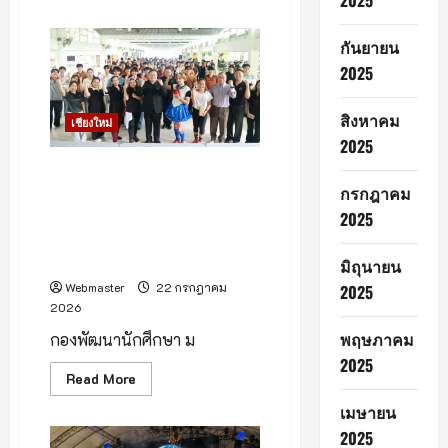
2025
about
สนาม
กอล์ฟ
กันยายน
ใน
เครือ
2025
กัซ
ซัน
เข้า
สิงหาคม
ร่วม
เชียงใหม่
ประชุม
2025
เชิง
ปฏิบัติ
กองพัฒนานักศึกษา จัด
การ
AI
กรกฎาคม
โครงการ “พัฒนาสุขภาพกาย
ยก
ใส่ใจสุขภาพจิต” เสริมสร้างสุข
2025
ระดับ
อุตสาหกรรม
ภาวะที่ดี มุ่งยกระดับคุณภาพ
โรงแรม
ชีวิตบุคลากรและนักศึกษา
และ
มิถุนายน
การ
ท่อง
Webmaster
22 กรกฎาคม
2025
เที่ยว
2026
สู่
การ
พฤษภาคม
กองพัฒนานักศึกษา ม
แข่งขัน
ใน
2025
ยุค
Read
Read More
ดิจิทัล
more
โดย
about
เมษายน
สมาคม
กอง
โรงแรม
พัฒนา
2025
ไทย
นักศึกษา