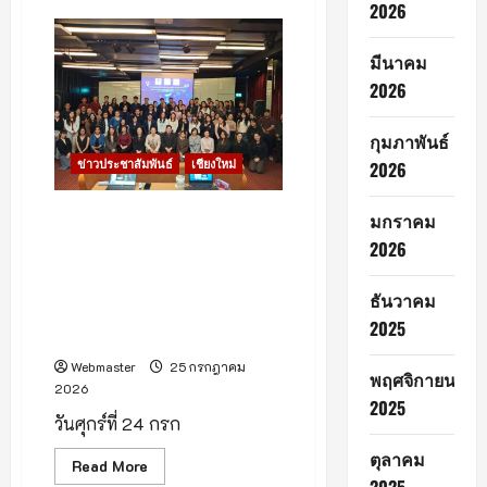
จังหวัด
2026
เชียงใหม่
สมาคม
กอล์ฟ
รีสอร์ท
มีนาคม
ภาค
2026
เหนือ
กุมภาพันธ์
ข่าวประชาสัมพันธ์
เชียงใหม่
2026
สนามกอล์ฟในเครือกัซซัน เข้า
มกราคม
ร่วมประชุมเชิงปฏิบัติการ AI ยก
2026
ระดับอุตสาหกรรมโรงแรมและ
การท่องเที่ยว สู่การแข่งขันในยุค
ธันวาคม
ดิจิทัล โดย สมาคมโรงแรมไทย
2025
ภาคเหนือ (ตอนบน)
Webmaster
25 กรกฎาคม
พฤศจิกายน
2026
2025
วันศุกร์ที่ 24 กรก
ตุลาคม
Read
Read More
more