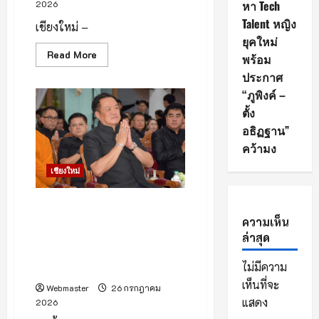
หา Tech
2026
เพื่อ
ตรวจ
Talent หญิง
เยี่ยม
เชียงใหม่ –
แหล่ง
ยุคใหม่
มรดก
Read
Read More
ทาง
พร้อม
more
วัฒนธรรม
about
ประกาศ
บริเวณ
เชียงใหม่
พื้นที่
“ภูพิงค์ –
–
ดอย
27
สุ
ตั้ง
กรกฎาคม
เทพ
2569
อธิฏฐาน”
–
แอปพลิเคชัน
คว้ามง
AIA+
(เอ
เชียงใหม่
ไอเอ
พลัส)
จาก
เอ
นายกฯ อนุทิน เป็นประธานในพิธี
ไอเอ
บำเพ็ญกุศลสวดพระอภิธรรม
ความเห็น
ประเทศไทย
เปิด
“นายเรียบ นราดิศร” อดีตผู้ว่า
ล่าสุด
สนาม
ราชการจังหวัดลำพูน บิดาผู้ว่า
แรก
ของ
ไม่มีความ
ราชการจังหวัดเชียงใหม่
กิจกรรม
“AIA+
เห็นที่จะ
Webmaster
26 กรกฎาคม
FUN
แสดง
2026
RUN
2026