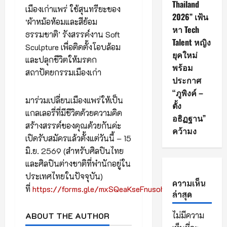
Thailand
เมืองเก่าแพร่ ใช้สุนทรียะของ
2026” เฟ้น
‘ผ้าหม้อห้อมและสีย้อม
หา Tech
ธรรมชาติ’ รังสรรค์งาน Soft
Talent หญิง
Sculpture เพื่อติดตั้งโอบล้อม
ยุคใหม่
และปลุกชีวิตให้มรดก
พร้อม
สถาปัตยกรรมเมืองเก่า
ประกาศ
“ภูพิงค์ –
มาร่วมเปลี่ยนเมืองแพร่ให้เป็น
ตั้ง
แกลเลอรี่ที่มีชีวิตด้วยความคิด
อธิฏฐาน”
สร้างสรรค์ของคุณด้วยกันค่ะ
คว้ามง
เปิดรับสมัครแล้วตั้งแต่วันนี้ – 15
มิ.ย. 2569 (สำหรับศิลปินไทย
และศิลปินต่างชาติที่พำนักอยู่ใน
ประเทศไทยในปัจจุบัน)
ความเห็น
ที่
https://forms.gle/mxSQeaKseFnusohaA
ล่าสุด
ไม่มีความ
ABOUT THE AUTHOR