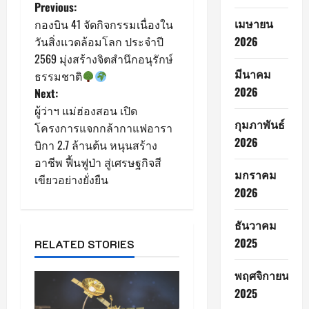
P
Previous:
เมษายน
กองบิน 41 จัดกิจกรรมเนื่องใน
o
2026
วันสิ่งแวดล้อมโลก ประจำปี
2569 มุ่งสร้างจิตสำนึกอนุรักษ์
s
มีนาคม
ธรรมชาติ
2026
Next:
t
ผู้ว่าฯ แม่ฮ่องสอน เปิด
n
กุมภาพันธ์
โครงการแจกกล้ากาแฟอารา
2026
บิกา 2.7 ล้านต้น หนุนสร้าง
a
อาชีพ ฟื้นฟูป่า สู่เศรษฐกิจสี
มกราคม
เขียวอย่างยั่งยืน
v
2026
i
ธันวาคม
g
2025
RELATED STORIES
a
พฤศจิกายน
2025
t