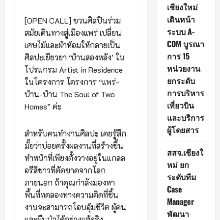
เชียงใหม่
เดินหน้า
[OPEN CALL] ชวนศิลปินร่วม
ระบบ A-
สมัยเดินทางสู่เมืองแพร่ เปลี่ยน
CDM บูรณา
เศษไม้และผ้าห้อมให้กลายเป็น
การ 15
ศิลปะเยียวยา ‘บ้านสองหลัง’ ใน
หน่วยงาน
โปรแกรม Artist in Residence
ยกระดับ
ในโครงการ โครงการ “แพร่-
การบริหาร
บ้าน-บ้าน The Soul of Two
เที่ยวบิน
Homes” ค่ะ
และบริการ
ผู้โดยสาร
สำหรับคนทำงานศิลปะ เคยรู้สึก
มั้ยว่าบ่อยครั้งผลงานที่สร้างขึ้น
สสจ.เชียงใ
ทำหน้าที่เพียงตั้งวางอยู่ในแกลล
หม่ ยก
อรีสีขาวที่ตัดขาดจากโลก
ระดับทีม
ภายนอก ถ้าคุณกำลังมองหา
Case
พื้นที่ทดลองทางความคิดที่ชิ้น
Manager
งานจะสามารถโอบอุ้มชีวิต ผู้คน
พัฒนา
และผืนป่าได้อย่างแท้จริง