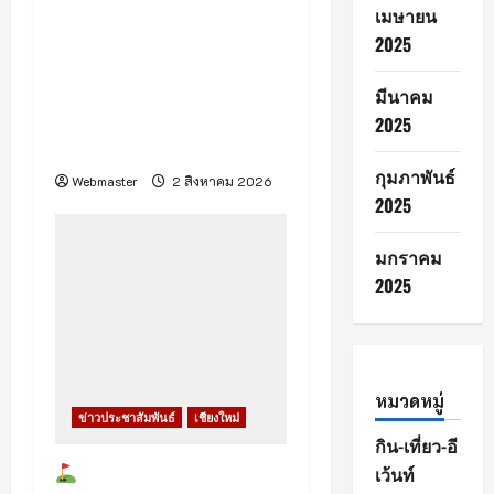
ร่วมกับศูนย์การค้าเซ็นทรัล
เมษายน
เชียงใหม่ จัดงาน “Healthy
2025
Family Expo 2026” ฉลอง
ครบรอบ 33 ปี ภายใต้
มีนาคม
แนวคิด “Growing
2025
Healthy Together”
กุมภาพันธ์
Webmaster
2 สิงหาคม 2026
2025
มกราคม
2025
ข่าวประชาสัมพันธ์
เชียงใหม่
หมวดหมู่
สมาคมกอล์ฟรีสอร์ทภาค
เหนือ
กิน-เที่ยว-อี
เว้นท์
Webmaster
26 กรกฎาคม