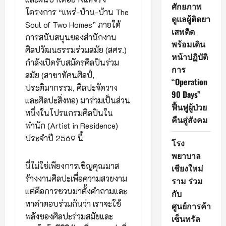
ศักยภาพ
โครงการ “แพร่-บ้าน-บ้าน The
ดูแลผู้ติดยา
Soul of Two Homes” ภายใต้
เสพติด
การสนับสนุนของสำนักงาน
พร้อมเดิน
ศิลปวัฒนธรรมร่วมสมัย (สศร.)
หน้าปฏิบัติ
กำลังเปิดรับสมัครศิลปินร่วม
การ
สมัย (สาขาทัศนศิลป์,
“Operation
ประติมากรรม, ศิลปะจัดวาง
90 Days”
และศิลปะสิ่งทอ) มาร่วมเป็นส่วน
ฟื้นฟูผู้ป่วย
หนึ่งในโปรแกรมศิลปินใน
คืนสู่สังคม
พำนัก (Artist in Residence)
ประจำปี 2569 นี้
โรง
พยาบาล
นี่ไม่ใช่เพียงการเชิญคุณมาส
เชียงใหม่
ร้างงานศิลปะเพื่อความสวยงาม
ราม ร่วม
แต่คือการชวนมาตั้งคำถามและ
กับ
หาคำตอบร่วมกันว่า เราจะใช้
ศูนย์การค้า
พลังของศิลปะร่วมสมัยและ
เซ็นทรัล