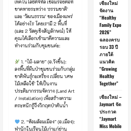
เทคโนโลยีดิจิทัล เชื่อมรอยต่อที่
เชียงใหม่
ขาดหายระหว่าง ‘ธรรมชาติ’
จัดงาน
และ ‘วัฒนธรรม’ ของเมืองแพร่
“Healthy
ได้อย่างไร โดยเรามี 2 พื้นที่
Family Expo
(และ 2 วัสดุเชิงสัญลักษณ์) ให้
2026”
คุณได้เลือกเข้ามาตีความและ
ฉลองครบ
ทำงานร่วมกับชุมชนค่ะ:
รอบ 33 ปี
ภายใต้
แนวคิด
1. “ไม้-มลาย” (อ.วังชิ้น):
“Growing
ลงพื้นที่ผืนป่าชุมชนร่วมกับกลุ่ม
Healthy
ชาติพันธุ์กะเหรี่ยง เปลี่ยน ‘เศษ
Together”
ไม้เหลือใช้’ ให้เป็นงาน
ประติมากรรมจัดวาง (Land Art
เชียงใหม่ –
/ Installation) เพื่อสร้างความ
Jaymart จัด
ตระหนักรู้ถึงวิกฤตป่าต้นน้ำ
ประกวด
“Jaymart
2. “ห้อมล้อมเมือง” (อ.เมือง):
Miss Mobile
พำนักในเรือนไม้เก่าแก่ย่าน