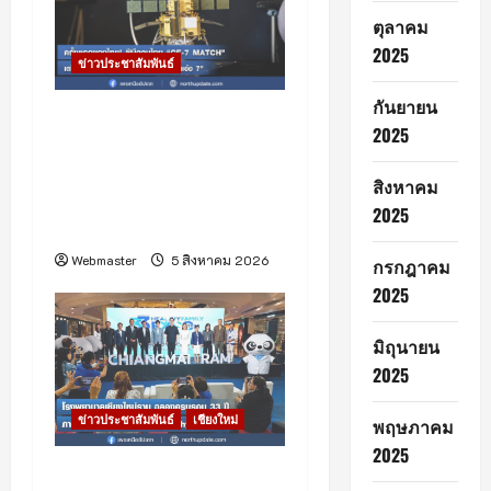
ตุลาคม
i
2025
ข่าวประชาสัมพันธ์
o
กันยายน
ครั้งแรกของไทย! อุปกรณ์
n
2025
วิทยาศาสตร์ฝีมือคนไทย
“CE-7 MATCH” เตรียมเดิน
สิงหาคม
ทางสู่ดวงจันทร์ กับภารกิจ
2025
“ฉางเอ๋อ 7”
Webmaster
5 สิงหาคม 2026
กรกฎาคม
2025
มิถุนายน
2025
ข่าวประชาสัมพันธ์
เชียงใหม่
พฤษภาคม
2025
โรงพยาบาลเชียงใหม่ ราม