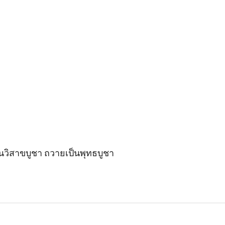
ันวิสาขบูชา ถวายเป็นพุทธบูชา