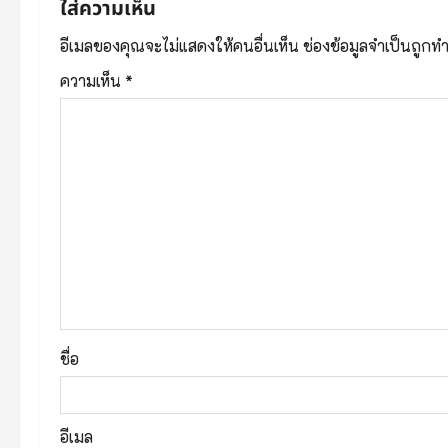
n
ใส่ความเห็น
a
อีเมลของคุณจะไม่แสดงให้คนอื่นเห็น
ช่องข้อมูลจำเป็นถูกท
v
ความเห็น
*
i
g
a
t
i
o
ชื่อ
n
อีเมล