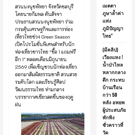
เมตตา
สวนนงนุชพัทยา จังหวัดชลบุรี
ภูษาล้ำค่า
โดยนายกัมพล ตันสัจจา
แห่ง
ประธานสวนนงนุชพัทยา ร่วม
ภูมิปัญญา
กระตุ้นเศรษฐกิจและการท่อง
ไทย”
เที่ยวไทยช่วง Green Season
เปิดโปรโมชั่นพิเศษสำหรับนัก
(มีคลิป)
ท่องเที่ยวชาวไทย “ซื้อ 1 แถมฟรี
เวียงแหง !
อีก 1” ตลอดเดือนมิถุนายน
น้ำป่าไหล
2569 เพื่อเชิญชวนนักท่องเที่ยว
หลากกลาง
ออกมาสัมผัสธรรมชาติ สวนสวย
ดึก กระทบ
ระดับโลก และเรียนรู้ศิลป
บ้านเรือน
วัฒนธรรมไทย ท่ามกลาง
กว่า 50
บรรยากาศเขียวสดชื่นของฤดู
หลัง อพยพ
ฝน
ผู้ประสบภัย
พักพิง
ชั่วคราวที่
วัด