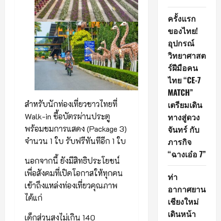
ครั้งแรก
ของไทย!
อุปกรณ์
วิทยาศาสต
ร์ฝีมือคน
ไทย “CE-7
MATCH”
เตรียมเดิน
สำหรับนักท่องเที่ยวชาวไทยที่
ทางสู่ดวง
Walk-in ซื้อบัตรผ่านประตู
จันทร์ กับ
พร้อมชมการแสดง (Package 3)
ภารกิจ
จำนวน 1 ใบ รับฟรีทันทีอีก 1 ใบ
“ฉางเอ๋อ 7”
นอกจากนี้ ยังมีสิทธิประโยชน์
เพื่อสังคมที่เปิดโอกาสให้ทุกคน
ท่า
เข้าถึงแหล่งท่องเที่ยวคุณภาพ
อากาศยาน
ได้แก่
เชียงใหม่
เดินหน้า
เด็กส่วนสูงไม่เกิน 140