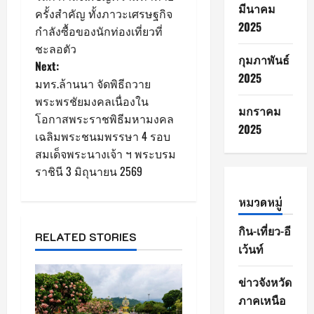
มีนาคม
ครั้งสำคัญ ทั้งภาวะเศรษฐกิจ
s
2025
กำลังซื้อของนักท่องเที่ยวที่
ชะลอตัว
t
กุมภาพันธ์
Next:
2025
n
มทร.ล้านนา จัดพิธีถวาย
พระพรชัยมงคลเนื่องใน
a
มกราคม
โอกาสพระราชพิธีมหามงคล
2025
เฉลิมพระชนมพรรษา 4 รอบ
v
สมเด็จพระนางเจ้า ฯ พระบรม
i
ราชินี 3 มิถุนายน 2569
g
หมวดหมู่
a
กิน-เที่ยว-อี
RELATED STORIES
เว้นท์
t
ข่าวจังหวัด
i
ภาคเหนือ