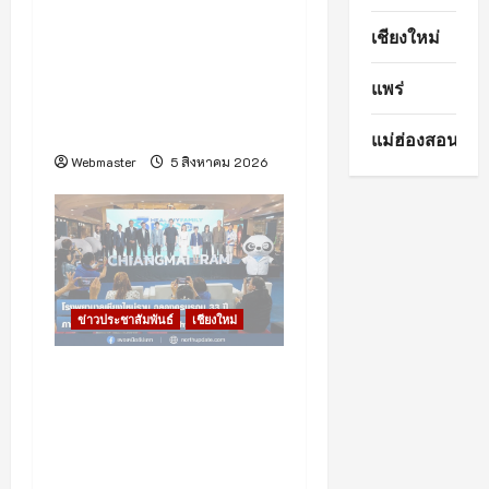
ครั้งแรกของไทย! อุปกรณ์
เชียงใหม่
วิทยาศาสตร์ฝีมือคนไทย
“CE-7 MATCH” เตรียมเดิน
แพร่
ทางสู่ดวงจันทร์ กับภารกิจ
“ฉางเอ๋อ 7”
แม่ฮ่องสอน
Webmaster
5 สิงหาคม 2026
ข่าวประชาสัมพันธ์
เชียงใหม่
โรงพยาบาลเชียงใหม่ ราม
ร่วมกับศูนย์การค้าเซ็นทรัล
เชียงใหม่ จัดงาน “Healthy
Family Expo 2026” ฉลอง
ครบรอบ 33 ปี ภายใต้