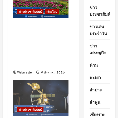
o
ข่าว
n
ข่าวประชาสัมพันธ์
เชียงใหม่
ประชาสัมพันธ์
อุทยานหลวงราชพฤกษ์
ข่าวเด่น
ชวนชมความงดงามของผ้า
ประจำวัน
ไหมไทยและภูมิปัญญาหม่อน
ไหม ผ่านนิทรรศการ
ข่าว
“สายไหมแห่งพระเมตตา
เศรษฐกิจ
ภูษาล้ำค่าแห่งภูมิปัญญา
ไทย”
น่าน
Webmaster
9 สิงหาคม 2026
พะเยา
ลำปาง
ลำพูน
ข่าวประชาสัมพันธ์
เชียงราย