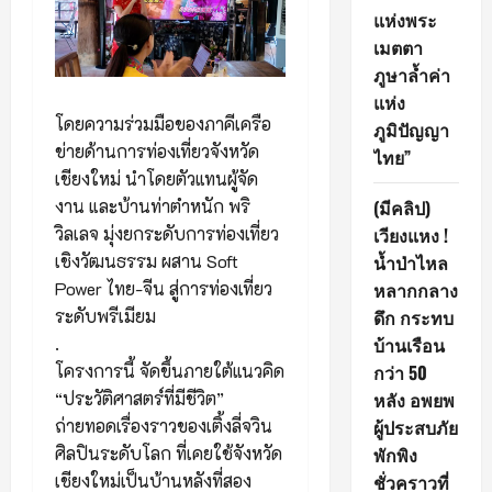
แห่งพระ
เมตตา
ภูษาล้ำค่า
แห่ง
โดยความร่วมมือของภาคีเครือ
ภูมิปัญญา
ข่ายด้านการท่องเที่ยวจังหวัด
ไทย”
เชียงใหม่ นำโดยตัวแทนผู้จัด
งาน และบ้านท่าตำหนัก พริ
(มีคลิป)
วิลเลจ มุ่งยกระดับการท่องเที่ยว
เวียงแหง !
เชิงวัฒนธรรม ผสาน Soft
น้ำป่าไหล
Power ไทย-จีน สู่การท่องเที่ยว
หลากกลาง
ระดับพรีเมียม
ดึก กระทบ
.
บ้านเรือน
โครงการนี้ จัดขึ้นภายใต้แนวคิด
กว่า 50
“ประวัติศาสตร์ที่มีชีวิต”
หลัง อพยพ
ถ่ายทอดเรื่องราวของเติ้งลี่จวิน
ผู้ประสบภัย
ศิลปินระดับโลก ที่เคยใช้จังหวัด
พักพิง
เชียงใหม่เป็นบ้านหลังที่สอง
ชั่วคราวที่