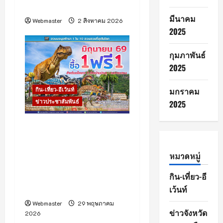
พิงค์ – ตั้งอธิฏฐาน” คว้ามง
มีนาคม
Webmaster
2 สิงหาคม 2026
2025
กุมภาพันธ์
2025
มกราคม
กิน-เที่ยว-อีเว้นท์
ข่าวประชาสัมพันธ์
2025
“สวนนงนุชพัทยา” กระตุ้น
ท่องเที่ยวไทยช่วง Green
Season (เขียวกลางฝน)ส่ง
หมวดหมู่
โปรโมชั่นใหญ่กลางปี “ซื้อ 1
แถมฟรีอีก 1” ตลอดเดือน
กิน-เที่ยว-อี
มิถุนายน
เว้นท์
Webmaster
29 พฤษภาคม
ข่าวจังหวัด
2026