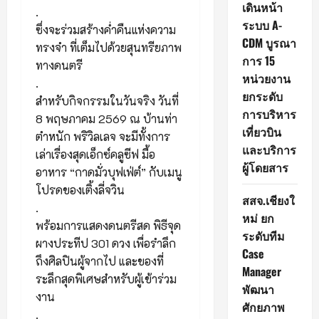
เดินหน้า
.
ระบบ A-
ซึ่งจะร่วมสร้างค่ำคืนแห่งความ
CDM บูรณา
ทรงจำ ที่เต็มไปด้วยสุนทรียภาพ
การ 15
ทางดนตรี
หน่วยงาน
.
ยกระดับ
สำหรับกิจกรรมในวันจริง วันที่
การบริหาร
8 พฤษภาคม 2569 ณ บ้านท่า
เที่ยวบิน
ตำหนัก พริวิลเลจ จะมีทั้งการ
และบริการ
เล่าเรื่องสุดเอ็กซ์คลูซีฟ มื้อ
ผู้โดยสาร
อาหาร “กาดมั่วบุฟเฟ่ต์” กับเมนู
โปรดของเติ้งลี่จวิน
สสจ.เชียงใ
.
หม่ ยก
พร้อมการแสดงดนตรีสด พิธีจุด
ระดับทีม
ผางประทีป 301 ดวง เพื่อรำลึก
Case
ถึงศิลปินผู้จากไป และของที่
Manager
ระลึกสุดพิเศษสำหรับผู้เข้าร่วม
พัฒนา
งาน
ศักยภาพ
.