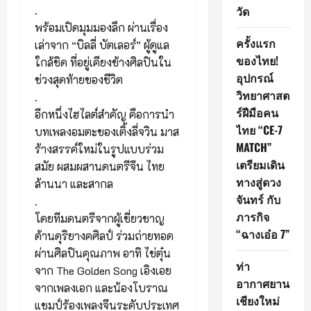
.
วัด
พร้อมเปิดมุมมองลึก ผ่านเรื่อง
ครั้งแรก
เล่าจาก “บิลลี่ บัตเลอร์” ผู้ดูแล
ของไทย!
ใกล้ชิด ที่อยู่เคียงข้างศิลปินใน
อุปกรณ์
ช่วงสุดท้ายของชีวิต
วิทยาศาสต
.
ร์ฝีมือคน
อีกหนึ่งไฮไลต์สำคัญ คือการนำ
ไทย “CE-7
บทเพลงอมตะของเติ้งลี่จวิน มาส
MATCH”
ร้างสรรค์ใหม่ในรูปแบบร่วม
เตรียมเดิน
สมัย ผสมผสานดนตรีจีน ไทย
ทางสู่ดวง
ล้านนา และสากล
จันทร์ กับ
.
ภารกิจ
โดยทีมดนตรีจากผู้เชี่ยวชาญ
“ฉางเอ๋อ 7”
ด้านดุริยางคศิลป์ ร่วมถ่ายทอด
ผ่านศิลปินคุณภาพ อาทิ ไข่ตุ๋น
ท่า
จาก The Golden Song เอิงเอย
อากาศยาน
จากเพลงเอก และน้องโบราณ
เชียงใหม่
แชมป์ร้องเพลงจีนระดับประเทศ