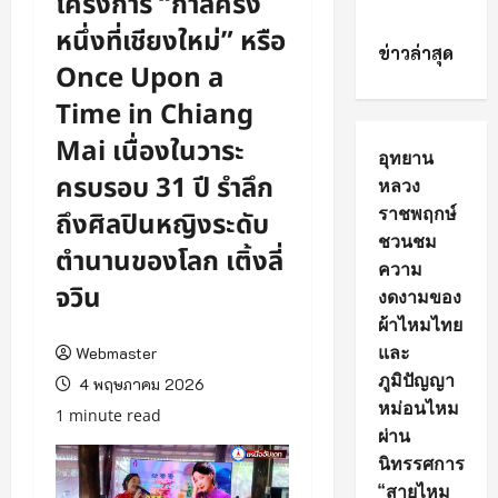
โครงการ “กาลครั้ง
หนึ่งที่เชียงใหม่” หรือ
ข่าวล่าสุด
Once Upon a
Time in Chiang
Mai เนื่องในวาระ
อุทยาน
ครบรอบ 31 ปี รำลึก
หลวง
ราชพฤกษ์
ถึงศิลปินหญิงระดับ
ชวนชม
ตำนานของโลก เติ้งลี่
ความ
จวิน
งดงามของ
ผ้าไหมไทย
และ
Webmaster
ภูมิปัญญา
4 พฤษภาคม 2026
หม่อนไหม
1 minute read
ผ่าน
นิทรรศการ
“สายไหม