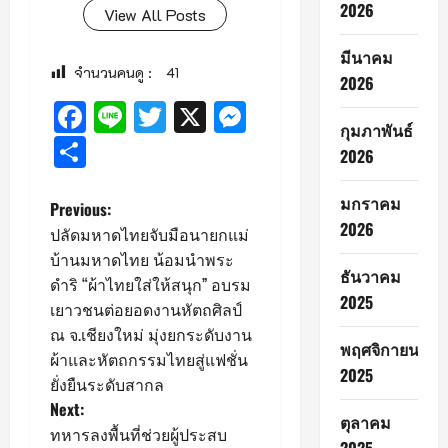
2026
View All Posts
มีนาคม
จำนวนคนดู :
41
2026
Facebook
Line
Twitter
X
Messenger
กุมภาพันธ์
Share
2026
มกราคม
P
Previous:
2026
ปลัดมหาดไทยจับมือนายกแม่
o
บ้านมหาดไทย น้อมนำพระ
ธันวาคม
ดำริ “ผ้าไทยใส่ให้สนุก” อบรม
s
2025
เยาวชนต่อยอดงานหัตถศิลป์
ณ จ.เชียงใหม่ มุ่งยกระดับงาน
t
พฤศจิกายน
ผ้าและหัตถกรรมไทยสู่แฟชั่น
2025
n
ยั่งยืนระดับสากล
Next:
a
ตุลาคม
ทหารลงพื้นที่ช่วยผู้ประสบ