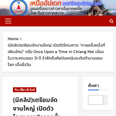
Skip
to
content
Primary
Menu
Home
(มีคลิป)เตรียมจัดงานใหญ่ เปิดตัวโครงการ “กาลครั้งหนึ่งที่
เชียงใหม่” หรือ Once Upon a Time in Chiang Mai เนื่อง
ในวาระครบรอบ 31 ปี รำลึกถึงศิลปินหญิงระดับตำนานของ
โลก เติ้งลี่จวิน
ค้นหา
กิน-เที่ยว-อีเว้นท์
(มีคลิป)เตรียมจัด
ค้นหา
งานใหญ่ เปิดตัว