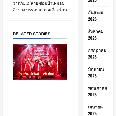
2025
วาตภัยแม่สาย ซ่อมบ้าน-มอบ
v
สิ่งของ บรรเทาความเดือดร้อน
กันยายน
i
2025
g
สิงหาคม
RELATED STORIES
a
2025
t
กรกฎาคม
2025
i
o
มิถุนายน
กิน-เที่ยว-อีเว้นท์
เชียงใหม่
2025
n
เชียงใหม่ – Jaymart จัด
พฤษภาคม
ประกวด “Jaymart Miss
2025
Mobile Thailand 2026”
เฟ้นหา Tech Talent หญิง
เมษายน
ยุคใหม่ พร้อมประกาศ “ภู
2025