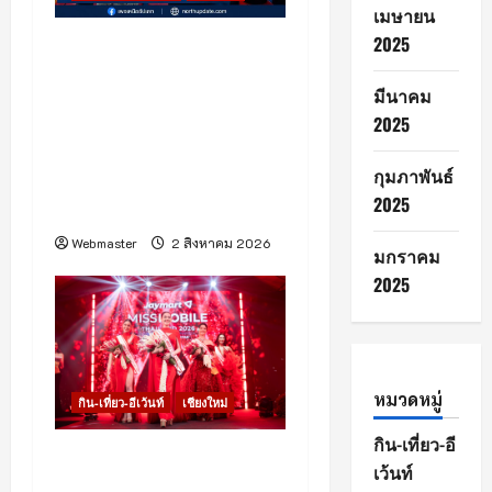
เมษายน
2025
โรงพยาบาลเชียงใหม่ ราม
ร่วมกับศูนย์การค้าเซ็นทรัล
มีนาคม
เชียงใหม่ จัดงาน “Healthy
2025
Family Expo 2026” ฉลอง
ครบรอบ 33 ปี ภายใต้
กุมภาพันธ์
แนวคิด “Growing
2025
Healthy Together”
Webmaster
2 สิงหาคม 2026
มกราคม
2025
หมวดหมู่
กิน-เที่ยว-อีเว้นท์
เชียงใหม่
กิน-เที่ยว-อี
เชียงใหม่ – Jaymart จัด
เว้นท์
ประกวด “Jaymart Miss