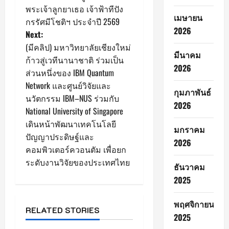
s
พระเจ้าลูกยาเธอ เจ้าฟ้าทีปัง
เมษายน
กรรัศมีโชติฯ ประจำปี 2569
t
2026
Next:
n
(มีคลิป) มหาวิทยาลัยเชียงใหม่
มีนาคม
ก้าวสู่เวทีนานาชาติ ร่วมเป็น
a
2026
ส่วนหนึ่งของ IBM Quantum
Network และศูนย์วิจัยและ
v
กุมภาพันธ์
นวัตกรรม IBM–NUS ร่วมกับ
2026
i
National University of Singapore
เดินหน้าพัฒนาเทคโนโลยี
มกราคม
g
ปัญญาประดิษฐ์และ
2026
คอมพิวเตอร์ควอนตัม เพื่อยก
a
ระดับงานวิจัยของประเทศไทย
ธันวาคม
t
2025
i
พฤศจิกายน
RELATED STORIES
o
2025