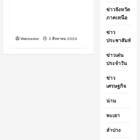
Mobile Thailand 2026”
ข่าวจังหวัด
เฟ้นหา Tech Talent หญิง
ภาคเหนือ
ยุคใหม่ พร้อมประกาศ “ภู
พิงค์ – ตั้งอธิฏฐาน” คว้ามง
ข่าว
Webmaster
2 สิงหาคม 2026
ประชาสัมพันธ์
ข่าวเด่น
ประจำวัน
ข่าว
เศรษฐกิจ
น่าน
พะเยา
ลำปาง