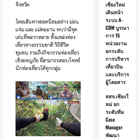
เชียงใหม่
จังหวัด
เดินหน้า
ระบบ A-
โดยเส้นทางยอดนิยมอย่าง ม่อน
CDM บูรณา
แจ่ม และ แม่ตะมาน พบว่ามีจุด
การ 15
เด่นที่หลากหลาย ทั้งแหล่งท่อง
หน่วยงาน
เที่ยวทางธรรมชาติ วิถีชีวิต
ยกระดับ
ชุมชน รวมถึงกิจกรรมท่องเที่ยว
การบริหาร
เชิงผจญภัย ที่สามารถตอบโจทย์
เที่ยวบิน
นักท่องเที่ยวได้ทุกกลุ่ม
และบริการ
ผู้โดยสาร
สสจ.เชียงใ
หม่ ยก
ระดับทีม
Case
Manager
พัฒนา