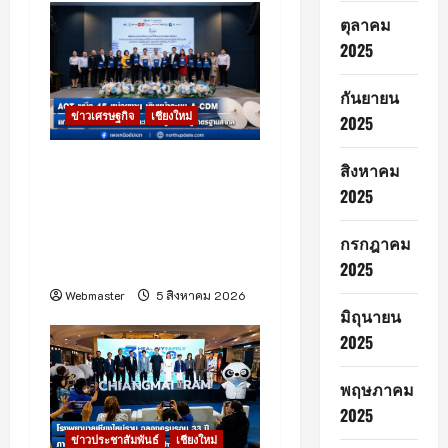
n
ตุลาคม
2025
กันยายน
ข่าวเศรษฐกิจ
เชียงใหม่
2025
ท่าอากาศยานเชียงใหม่เดิน
สิงหาคม
หน้าระบบ A-CDM บูรณา
2025
การ 15 หน่วยงาน ยกระดับ
การบริหารเที่ยวบินและ
กรกฎาคม
บริการผู้โดยสาร
2025
Webmaster
5 สิงหาคม 2026
มิถุนายน
2025
พฤษภาคม
2025
ข่าวประชาสัมพันธ์
เชียงใหม่