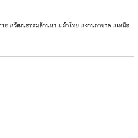
าราช #วัฒนธรรมล้านนา #ผ้าไทย #งานกาชาด #เหนือ