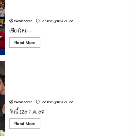
นี้
คว้า
ดร.รวี
มง
พลัส) จากเอไอเอ ประเทศไทย เปิดสนามแรกของกิจกรรม
วรรณ
“AIA+ FUN RUN 2026 พลัสชีวิตดี ๆ ทั่วไทย”
ภูริ
เดช
Webmaster
27 กรกฎาคม 2026
ปลัด
กระทรวง
ทรัพยากรธรรมชาติ
เชียงใหม่ –
และ
สิ่ง
Read
Read More
แวดล้อม
more
พร้อม
about
ด้วย
เชียงใหม่
คณะ
–
ลงพื้น
27
ที่
กรกฎาคม
จังหวัด
2569
เชียงใหม่
–
เพื่อ
นายกฯ อนุทิน เป็นประธานในพิธีบำเพ็ญกุศลสวดพระอภิธรรม
แอปพลิเคชัน
ตรวจ
AIA+
เยี่ยม
“นายเรียบ นราดิศร” อดีตผู้ว่าราชการจังหวัดลำพูน บิดาผู้ว่า
(เอ
แหล่ง
ไอเอ
ราชการจังหวัดเชียงใหม่
มรดก
พลัส)
ทาง
จาก
Webmaster
26 กรกฎาคม 2026
วัฒนธรรม
เอ
บริเวณ
ไอเอ
พื้นที่
วันนี้ (26 ก.ค. 69
ประเทศไทย
ดอย
เปิด
สุ
สนาม
Read
Read More
เทพ
แรก
more
ของ
about
กิจกรรม
นา