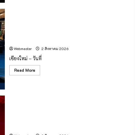
ระดับ
ทีม
Case
Manager
พัฒนา
ศักยภาพ
โรงพยาบาลเชียงใหม่ ราม ร่วมกับศูนย์การค้าเซ็นทรัล เชียงใหม่
ดูแล
จัดงาน “Healthy Family Expo 2026” ฉลองครบรอบ 33 ปี
ผู้
ติด
ภายใต้แนวคิด “Growing Healthy Together”
ยา
เสพ
Webmaster
2 สิงหาคม 2026
ติด
พร้อม
เชียงใหม่ – วันที่
เดิน
หน้า
ปฏิบัติ
Read
Read More
การ
more
“Operation
about
90
โรง
Days”
พยาบาล
ฟื้นฟู
เชียงใหม่
ผู้
ราม
ป่วย
ร่วม
คืน
กับ
สู่
ศูนย์การค้า
สังคม
เซ็นทรัล
เชียงใหม่ – Jaymart จัดประกวด “Jaymart Miss Mobile
เชียงใหม่
Thailand 2026” เฟ้นหา Tech Talent หญิงยุคใหม่ พร้อม
จัด
งาน
ประกาศ “ภูพิงค์ – ตั้งอธิฏฐาน” คว้ามง
“Healthy
Family