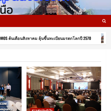
อนสิงหาคม ลุ้นขึ้นทะเบียนมรดกโลกปี 2570
พระครูสาทร
ข่าวเด่นประจำวัน