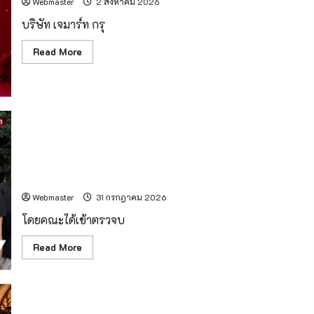
Webmaster
2 สิงหาคม 2026
Expo
2026”
บริษัท เจมาร์ท กรุ
ฉลอง
ครบ
รอบ
Read
Read More
33
more
ปี
about
ภาย
เชียงใหม่
ใต้
–
แนวคิด
Jaymart
“Growing
จัด
Healthy
ประกวด
Together”
“Jaymart
(มีคลิป) บ่ายวานนี้ ดร.รวีวรรณ ภูริเดช ปลัดกระทรวง
Miss
ทรัพยากรธรรมชาติและสิ่งแวดล้อม พร้อมด้วยคณะ ลงพื้นที่
Mobile
Thailand
จังหวัดเชียงใหม่ เพื่อตรวจเยี่ยมแหล่งมรดกทางวัฒนธรรม
2026”
บริเวณพื้นที่ดอยสุเทพ
เฟ้น
หา
Webmaster
31 กรกฎาคม 2026
Tech
Talent
หญิง
โดยคณะได้เข้าตรวจบ
ยุค
ใหม่
Read
Read More
พร้อม
more
ประกาศ
about
“ภู
(มี
พิงค์
คลิป)
–
บ่าย
ตั้ง
วาน
อธิฏฐาน”
เชียงใหม่ – 27 กรกฎาคม 2569 – แอปพลิเคชัน AIA+ (เอไอเอ