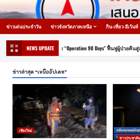
Skip
to
content
ข่าวเด่นประจำวัน
ข่าวจังหวัดภาคเหนือ
กิน-เที่ยว-อีเว้นท์
าปฏิบัติการ “Operation 90 Days” ฟื้นฟูผู้ป่วยคืนสู่สังคม
NEWS UPDATE
ข่าวล่าสุด “เหนืออัปเดท”
เชียงใหม่
ข่าวประชาสัม