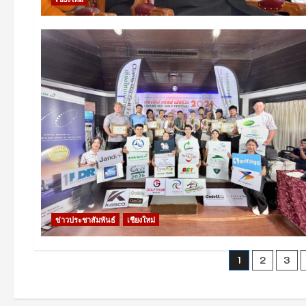
ข่าวประชาสัมพันธ์
เชียงใหม่
Posts
1
2
3
paginat