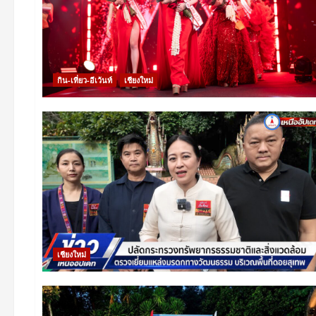
กิน-เที่ยว-อีเว้นท์
เชียงใหม่
เชียงใหม่