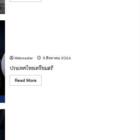
more
about
(มี
คลิป)
เวียง
แหง
!
น้ำป่า
ไหล
หลาก
ครั้งแรกของไทย! อุปกรณ์วิทยาศาสตร์ฝีมือคนไทย “CE-7
กลาง
ดึก
MATCH” เตรียมเดินทางสู่ดวงจันทร์ กับภารกิจ “ฉางเอ๋อ 7”
กระทบ
บ้าน
Webmaster
5 สิงหาคม 2026
เรือน
กว่า
ประเทศไทยเตรียมสร้
50
หลัง
อพยพ
Read
Read More
ผู้
more
ประสบ
about
ภัย
ครั้ง
พักพิง
แรก
ชั่วคราว
ของ
ที่
ไทย!
วัด
อุปกรณ์
วิทยาศาสตร์
ฝีมือ
คน
ไทย
ท่าอากาศยานเชียงใหม่เดินหน้าระบบ A-CDM บูรณาการ 15
“CE-
7
หน่วยงาน ยกระดับการบริหารเที่ยวบินและบริการผู้โดยสาร