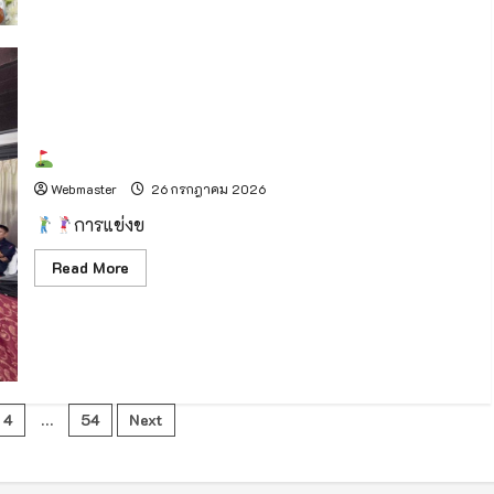
“AIA+
ยกฯ
FUN
อนุทิน
RUN
เป็น
2026
ประธาน
พลัส
ใน
ชีวิต
พิธี
ดี
บำเพ็ญ
ๆ
กุศล
ทั่ว
สวด
ไทย”
พระ
สมาคมกอล์ฟรีสอร์ทภาคเหนือ
อภิธรรม
“นาย
Webmaster
26 กรกฎาคม 2026
เรียบ
นรา
การแข่งข
ดิศร”
อดีต
ผู้
Read
Read More
ว่า
more
ราชการ
about
จังหวัด
ลำพูน
สมาคม
บิดา
กอล์ฟ
ผู้
รีสอร์ท
ว่า
ภาค
ราชการ
เหนือ
จังหวัด
เชียงใหม่
4
…
54
Next
ion