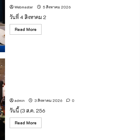
MATCH”
เตรียม
Webmaster
5 สิงหาคม 2026
เดิน
ทาง
วันที่ 4 สิงหาคม 2
สู่
ดวง
จันทร์
Read
Read More
กับ
more
ภารกิจ
about
“ฉาง
ท่า
เอ๋อ
อากาศยาน
7”
เชียงใหม่
เดิน
หน้า
ระบบ
A-
CDM
บูรณ
สสจ.เชียงใหม่ ยกระดับทีม Case Manager พัฒนาศักยภาพ
าการ
ดูแลผู้ติดยาเสพติด พร้อมเดินหน้าปฏิบัติการ “Operation 90
15
หน่วย
Days” ฟื้นฟูผู้ป่วยคืนสู่สังคม
งาน
ยก
admin
3 สิงหาคม 2026
0
ระดับ
การ
วันนี้ (3 ส.ค. 256
บริหาร
เที่ยว
บิน
Read
Read More
และ
more
บริการ
about
ผู้
สสจ.เชียงใหม่
โดยสาร
ยก