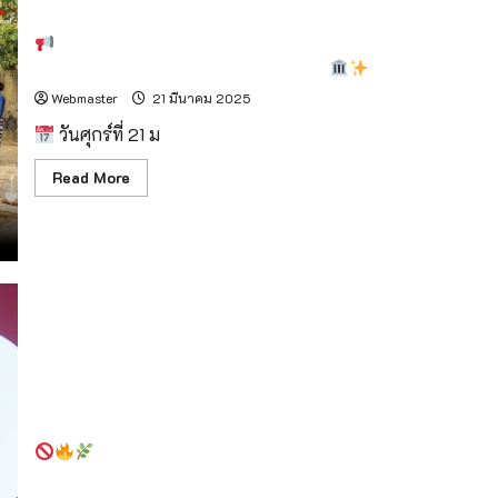
ใช้
โด
รน
ลำปางเปิดกิจกรรม Fam Trip “ตามรอยเส้นทางวัดศิลปะ
ใน
พม่า” กระตุ้นการท่องเที่ยวเชิงวัฒนธรรม
ภารกิจ
ดับ
Webmaster
21 มีนาคม 2025
ไฟ
ป่า
วันศุกร์ที่ 21 ม
เชียงใหม่!
Read
Read More
more
about
ลำปาง
เปิด
กิจกรรม
Fam
Trip
“ตาม
รอย
เส้น
ทาง
วัด
ศิลปะ
พม่า”
กระตุ้น
เปิดตัวโครงการ “AirForAll – ลดการเผา เพื่ออากาศสะอาด”
การ
มหาวิทยาลัยเชียงใหม่จับมือ วช. เดินหน้าลดฝุ่น
ท่อง
เที่ยว
PM2.5 อย่างยั่งยืน.
เชิง