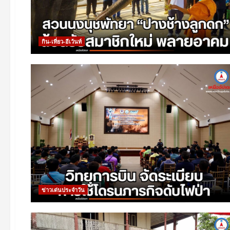
กิน-เที่ยว-อีเว้นท์
ข่าวเด่นประจำวัน