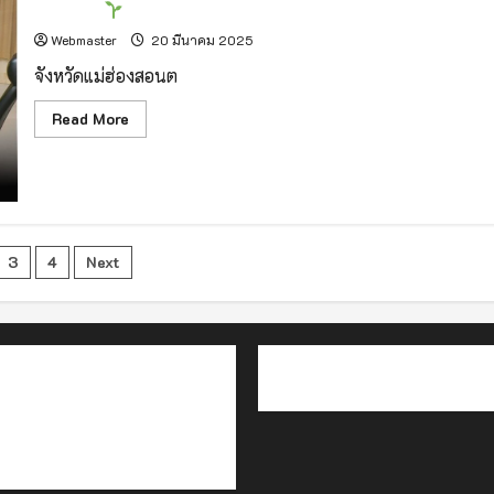
กระเทียม
พร้อม
รับมือ
Webmaster
20 มีนาคม 2025
ภัย
แล้ง
จังหวัดแม่ฮ่องสอนต
Read
Read More
more
about
แม่ฮ่องสอน
เร่ง
เครื่อง!
เดิน
หน้า
s
ขับ
3
4
Next
เคลื่อน
ยุทธศาสตร์
ation
กระเทียม