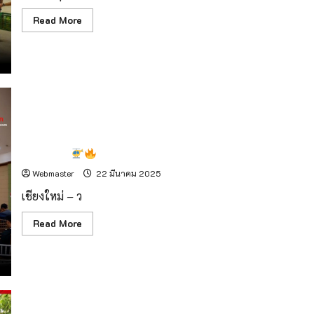
1.5
กม.
Read
Read More
more
about
สวน
นงนุช
พัทยา
“ปาง
ช้าง
ลูก
ดก”
วิทยุการบินฯ เดินหน้าจัดระเบียบการใช้โดรนในภารกิจดับไฟป่า
ต้อนรับ
สมาชิก
เชียงใหม่!
ใหม่
พลาย
Webmaster
22 มีนาคม 2025
อาคม!
เชียงใหม่ – ว
Read
Read More
more
about
วิทยุ
กา
รบินฯ เดิน
หน้า
จัด
ระเบียบ
การ