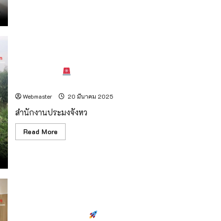
about
อย่าง
ยั่งยืน.
จับ
คา
หนัง
คา
เขา!
ขบวนการ
ลักไก่
ปั่น
ลำพูนเอาจริง!
ตรวจเข้มประมงผิดกฎหมาย – เตรียมพร้อม
ราคา
ค่า
รับมือภัยแล้ง
เวนคืน
ที่ดิน
Webmaster
20 มีนาคม 2025
เชียงดาว
สำนักงานประมงจังหว
Read
Read More
more
about
ลำพูน
เอา
จริง!
ตรวจ
เข้ม
ประมง
ผิด
กฎหมาย
แม่ฮ่องสอนเร่งเครื่อง!
เดินหน้าขับเคลื่อนยุทธศาสตร์
–
เตรียม