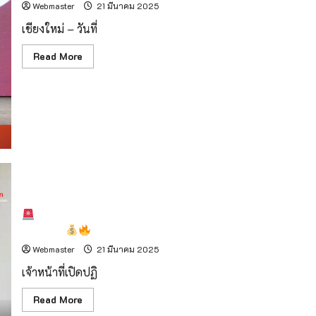
วัฒนธรรม
Webmaster
21 มีนาคม 2025
เชียงใหม่ – วันที่
Read
Read More
more
about
เปิด
ตัว
โครงการ
“AirForAll
–
ลด
การ
เผา
เพื่อ
อากาศ
สะอาด”
จับคาหนังคาเขา! ขบวนการลักไก่ ปั่นราคาค่าเวนคืนที่ดิน
มหาวิทยาลัย
เชียงดาว
เชียงใหม่
จับ
Webmaster
21 มีนาคม 2025
มือ
วช.
เจ้าหน้าที่เปิดปฏิ
เดิน
หน้า
ลด
Read
Read More
ฝุ่น
more
PM2.5