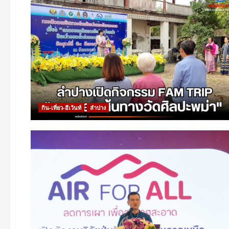
กิน-เที่ยว-อีเว้นท์
ลำปาง