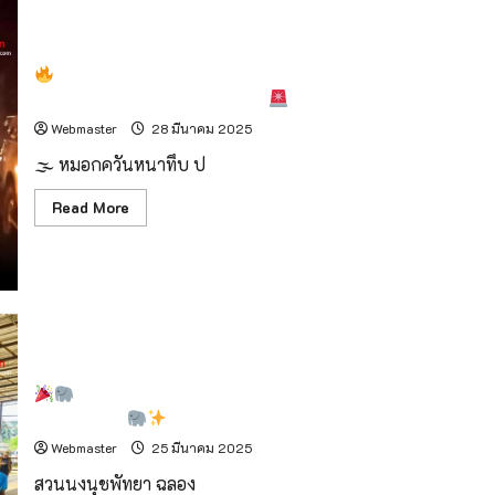
รัตน์”
ลง
ชิง
นายก
นคร
วิกฤติซ้อนวิกฤติ! ไฟป่าแม่ฮ่องสอนหนัก หมอกควันปกคลุม
เชียงใหม่
ทั้งเมือง ทัศนวิสัยต่ำแค่ 1.5 กม.
ใน
นาม
Webmaster
28 มีนาคม 2025
กลุ่ม
เพื่อ
🌫 หมอกควันหนาทึบ ป
เชียงใหม่
Read
Read More
more
about
วิกฤติ
ซ้อน
วิกฤติ!
ไฟ
ป่า
แม่ฮ่องสอน
หนัก
หมอก
สวนนงนุชพัทยา “ปางช้างลูกดก” ต้อนรับสมาชิกใหม่
ควัน
ปกคลุม
พลายอาคม!
ทั้ง
เมือง
Webmaster
25 มีนาคม 2025
ทัศนวิสัย
ต่ำ
สวนนงนุชพัทยา ฉลอง
แค่