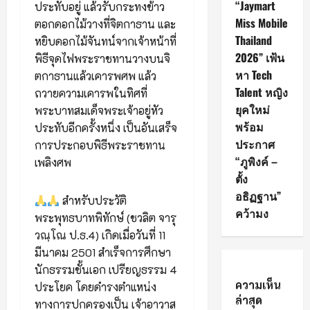
“Jaymart
ประทับอยู่ แล้วรับกระทงข้าว
Miss Mobile
ตอกดอกไม้วางที่จิตกาธาน และ
Thailand
หยิบดอกไม้จันทน์จากเจ้าหน้าที่
2026” เฟ้น
พิธีจุดไฟพระราชทานวางบนจิ
หา Tech
ตกาธานแล้วเคารพศพ แล้ว
Talent หญิง
ถวายความเคารพในทิศที่
ยุคใหม่
พระบาทสมเด็จพระเจ้าอยู่หัว
พร้อม
ประทับอีกครั้งหนึ่ง เป็นอันเสร็จ
ประกาศ
การประกอบพิธีพระราชทาน
“ภูพิงค์ –
เพลิงศพ
ตั้ง
อธิฏฐาน”
สำหรับประวัติ
คว้ามง
พระพุทธบาทพิทักษ์ (ชวลิต จารุ
วณฺโณ ป.ธ.4) เกิดเมื่อวันที่ 11
มีนาคม 2501 สำเร็จการศึกษา
นักธรรมชั้นเอก เปรียญธรรม 4
ความเห็น
ประโยค โดยดำรงตำแหน่ง
ล่าสุด
ทางการปกครองเป็น เจ้าอาวาส