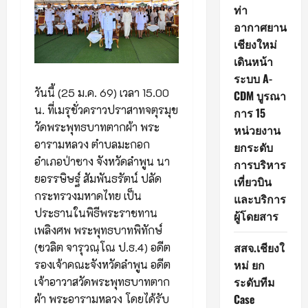
ท่า
อากาศยาน
เชียงใหม่
เดินหน้า
ระบบ A-
วันนี้ (25 ม.ค. 69) เวลา 15.00
CDM บูรณา
น. ที่เมรุชั่วคราวปราสาทจตุรมุข
การ 15
วัดพระพุทธบาทตากผ้า พระ
หน่วยงาน
อารามหลวง ตำบลมะกอก
ยกระดับ
อำเภอป่าซาง จังหวัดลำพูน นา
การบริหาร
ยอรรษิษฐ์ สัมพันธรัตน์ ปลัด
เที่ยวบิน
กระทรวงมหาดไทย เป็น
และบริการ
ประธานในพิธีพระราชทาน
ผู้โดยสาร
เพลิงศพ พระพุทธบาทพิทักษ์
สสจ.เชียงใ
(ชวลิต จารุวณฺโณ ป.ธ.4) อดีต
หม่ ยก
รองเจ้าคณะจังหวัดลำพูน อดีต
ระดับทีม
เจ้าอาวาสวัดพระพุทธบาทตาก
Case
ผ้า พระอารามหลวง โดยได้รับ