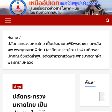
Skip
to
content
Primary
Menu
Home
ปลัดกระทรวงมหาดไทย เป็นประธานในพิธีพระราชทานเพลิง
ศพ พระพุทธบาทพิทักษ์ (ชวลิต จารุวณฺโณ ป.ธ.4) อดีตรอง
เจ้าคณะจังหวัดลำพูน อดีตเจ้าอาวาสวัดพระพุทธบาทตากผ้า
พระอารามหลวง
ค้นหา
ลำพูน
ปลัดกระทรวง
ค้นหา
มหาดไทย เป็น