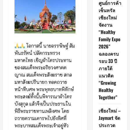
ศูนย์การค้า
เซ็นทรัล
เชียงใหม่
จัดงาน
“Healthy
Family Expo
โอกาสนี้ นายอรรษิษฐ์ สัม
2026”
พันธรัตน์ ปลัดกระทรวง
ฉลองครบ
มหาดไทย เชิญผ้าไตรประทาน
รอบ 33 ปี
ของสมเด็จพระอริยวงศาคต
ภายใต้
ญาณ สมเด็จพระสังฆราช สกล
แนวคิด
มหาสังฆปรินายก ทอดถวาย
“Growing
หน้าหีบศพ พระพุทธบาทพิทักษ์
Healthy
พระสงฆ์ทั้งนั้นพิจารณาผ้าไตร
Together”
บังสุกุล แล้วจึงเป็นประธานใน
เชียงใหม่ –
พิธีพระราชทานเพลิงศพ โดย
Jaymart จัด
ถวายความเคารพไปยังทิศที่
ประกวด
พระบาทสมเด็จพระเจ้าอยู่หัว