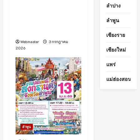
สำนักงานเกษตรจังหวัด
o
ลำปาง
ลำพูน ชวนเที่ยวงาน “ลำพูน
n
กรีนมาร์เกต วิถีหริภุญชัย”
ลำพูน
ยกสินค้าเกษตรปลอดภัยบุก
เชียงใหม่ 3–5 กรกฎาคมนี้
เชียงราย
Webmaster
3 กรกฎาคม
2026
เชียงใหม่
แพร่
แม่ฮ่องสอน
ลำพูน