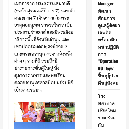
Manager
เมตตาจาก พระธรรมเสนาบดี
พัฒนา
(ธงชัย สุวณฺณสิริ ป.ธ.7) รองเจ้า
ศักยภาพ
คณะภาค 7 เจ้าอาวาสวัดพระ
ดูแลผู้ติดยา
ธาตุดอยสุเทพ ราชวรวิหาร เป็น
เสพติด
ประธานฝ่ายสงฆ์ และมีพระสังฆ
พร้อมเดิน
าธิการพื้นที่จังหวัดลำพูน และ
หน้าปฏิบัติ
เขตปกครองคณะสงฆ์ภาค 7
การ
และพระเถรานุเถระจากจังหวัด
“Operation
ต่าง ๆ ร่วมพิธี รวมถึงมี
90 Days”
ข้าราชการชั้นผู้ใหญ่ ทั้ง
ฟื้นฟูผู้ป่วย
ตุลาการ ทหาร และพลเรือน
คืนสู่สังคม
ตลอดจนพุทธศาสนิกชนร่วมพิธี
เป็นจำนวนมาก
โรง
พยาบาล
เชียงใหม่
ราม ร่วม
กับ