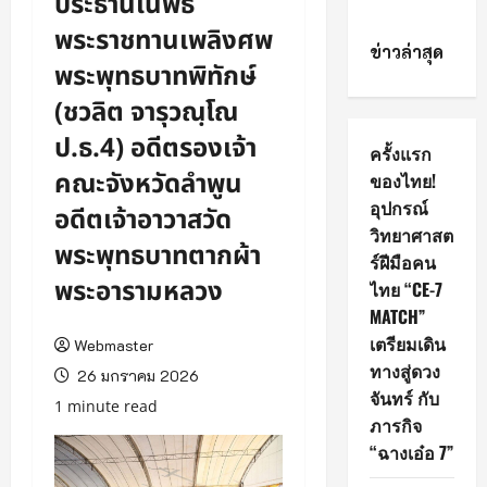
ประธานในพิธี
พระราชทานเพลิงศพ
ข่าวล่าสุด
พระพุทธบาทพิทักษ์
(ชวลิต จารุวณฺโณ
ป.ธ.4) อดีตรองเจ้า
ครั้งแรก
คณะจังหวัดลำพูน
ของไทย!
อุปกรณ์
อดีตเจ้าอาวาสวัด
วิทยาศาสต
พระพุทธบาทตากผ้า
ร์ฝีมือคน
พระอารามหลวง
ไทย “CE-7
MATCH”
เตรียมเดิน
Webmaster
ทางสู่ดวง
26 มกราคม 2026
จันทร์ กับ
1 minute read
ภารกิจ
“ฉางเอ๋อ 7”