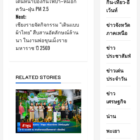
o
เดินหน้าป้องกันไฟป่า–หมอก
กิน-เที่ยว-อี
ควัน–ฝุ่น PM 2.5
เว้นท์
s
Next:
เชียงรายจัดกิจกรรม “เดินแบบ
ข่าวจังหวัด
t
ผ้าไทย” สืบสานอัตลักษณ์ล้าน
ภาคเหนือ
n
นา ในงานพ่อขุนเม็งราย
ข่าว
มหาราช ปี 2569
a
ประชาสัมพันธ์
v
ข่าวเด่น
i
RELATED STORIES
ประจำวัน
g
ข่าว
เศรษฐกิจ
a
น่าน
t
ลำพูน
i
พะเยา