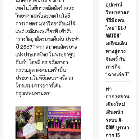
นักศึกษาชั้นปีที่ 4 สาขา
อุปกรณ์
เทคโนโลยีการผลิตสัตว์ คณะ
วิทยาศาสต
วิทยาศาสตร์และเทคโนโลยี
ร์ฝีมือคน
การเกษตร มหาวิทยาลัยแม่โจ้–
ไทย “CE-7
แพร่ เฉลิมพระเกียรติ เข้ารับ
MATCH”
“รางวัลยุวสัตวบาลดีเด่น ประจำ
เตรียมเดิน
ปี 2567” จาก สมาคมสัตวบาล
ทางสู่ดวง
แห่งประเทศไทย ในพระราชูป
จันทร์ กับ
ถัมภ์ฯ โดยมี ดร.จรัลธาดา
ภารกิจ
กรรณสูต องคมนตรี เป็น
“ฉางเอ๋อ 7”
ประธานในพิธีมอบรางวัล ณ
โรงแรมมารวยการ์เด้น
ท่า
กรุงเทพมหานคร
อากาศยาน
เชียงใหม่
เดินหน้า
ระบบ A-
CDM บูรณา
การ 15