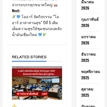
มีนาคม
จากรถบรรทุกขนาดใหญ่
t
2026
Next:
n
โออาร์ จัดกิจกรรม “โอ
กุมภาพันธ์
อาร์ อาสาสานสุข” ปีที่ 5 เติม
a
2026
เต็มความสุขให้ชุมชนรอบคลัง
น้ำมันเชียงใหม่
v
มกราคม
2026
i
ธันวาคม
g
RELATED STORIES
2025
a
พฤศจิกายน
t
2025
i
ตุลาคม
ข่าวประชาสัมพันธ์
แพร่
2025
o
n
แพร่เตรียมจัดงานใหญ่
กันยายน