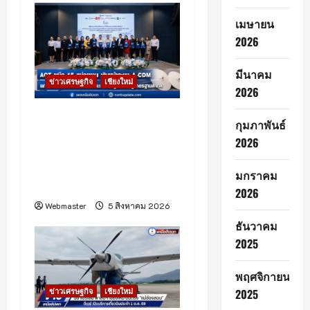
g
เมษายน
a
2026
t
มีนาคม
ข่าวเศรษฐกิจ
เชียงใหม่
2026
i
ท่าอากาศยานเชียงใหม่เดิน
o
กุมภาพันธ์
หน้าระบบ A-CDM บูรณา
2026
n
การ 15 หน่วยงาน ยกระดับ
การบริหารเที่ยวบินและ
มกราคม
บริการผู้โดยสาร
2026
Webmaster
5 สิงหาคม 2026
ธันวาคม
2025
พฤศจิกายน
2025
ข่าวเศรษฐกิจ
เชียงใหม่