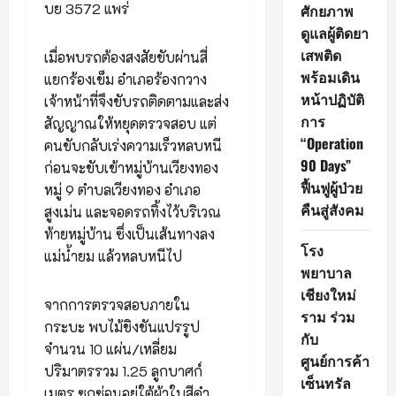
บย 3572 แพร่
ศักยภาพ
ดูแลผู้ติดยา
เสพติด
เมื่อพบรถต้องสงสัยขับผ่านสี่
พร้อมเดิน
แยกร้องเข็ม อำเภอร้องกวาง
หน้าปฏิบัติ
เจ้าหน้าที่จึงขับรถติดตามและส่ง
การ
สัญญาณให้หยุดตรวจสอบ แต่
“Operation
คนขับกลับเร่งความเร็วหลบหนี
90 Days”
ก่อนจะขับเข้าหมู่บ้านเวียงทอง
ฟื้นฟูผู้ป่วย
หมู่ 9 ตำบลเวียงทอง อำเภอ
คืนสู่สังคม
สูงเม่น และจอดรถทิ้งไว้บริเวณ
ท้ายหมู่บ้าน ซึ่งเป็นเส้นทางลง
โรง
แม่น้ำยม แล้วหลบหนีไป
พยาบาล
เชียงใหม่
จากการตรวจสอบภายใน
ราม ร่วม
กระบะ พบไม้ชิงชันแปรรูป
กับ
จำนวน 10 แผ่น/เหลี่ยม
ศูนย์การค้า
ปริมาตรรวม 1.25 ลูกบาศก์
เซ็นทรัล
เมตร ซุกซ่อนอยู่ใต้ผ้าใบสีดำ