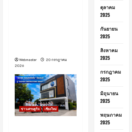
(มีคลิป) อีซี่ แอร์ไลน์ พาสื่อฯ
ตุลาคม
เชียงใหม่ บินตรงสัมผัส
2025
“แม่ฮ่องสอน” ย่นเวลาเหลือ
กันยายน
40 นาที พร้อมดีเดย์เปิด
2025
บริการเที่ยวบินประจำ 1 ต.ค.
69 ตั้งเป้ากระตุ้นเศรษฐกิจ-
สิงหาคม
การท่องเที่ยวเมืองรอง
2025
Webmaster
20 กรกฎาคม
2026
กรกฎาคม
2025
มิถุนายน
2025
ข่าวเศรษฐกิจ
เชียงใหม่
พฤษภาคม
2025
“สถาพร คอนสตรัคชั่น” รี
แบรนด์สู่ “THAPON