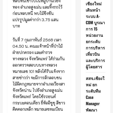
หลบหนีเข้าไปในหมู่บ้านเวียง
เชียงใหม่
ทอง อำเภอสูงเม่น และทิ้งรถไว้
เดินหน้า
ก่อนหลบหนี พบไม้ชิงชัน
ระบบ A-
แปรรูปมูลค่ากว่า 3.75 แสน
CDM บูรณา
บาท
การ 15
หน่วยงาน
วันที่ 7 กุมภาพันธ์ 2568 เวลา
ยกระดับ
04.50 น. คณะเจ้าหน้าที่ป่าไม้
การบริหาร
ฝ่ายปกครอง และตำรวจ
เที่ยวบิน
ทางหลวง จังหวัดแพร่ ได้ร่วมกัน
และบริการ
ออกตรวจสอบบนทางหลวง
ผู้โดยสาร
หมายเลข 101 หลังได้รับแจ้งจาก
สายข่าวว่า จะมีการลักลอบขน
สสจ.เชียงใ
ไม้ผิดกฎหมายจากอำเภอเวียงสา
หม่ ยก
จังหวัดน่าน ไปยังอำเภอสูงเม่น
ระดับทีม
จังหวัดแพร่ โดยใช้รถยนต์
Case
กระบะตอนเดียว ยี่ห้ออีซูซุ สีขาว
Manager
ติดคอกเหล็ก หมายเลขทะเบียน
พัฒนา