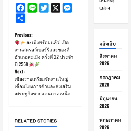
เห็นที่จะ
Facebook
Line
Twitter
X
Messenger
แสดง
Share
P
Previous:
สะเมิงพร้อมแล้ว! เปิด
คลังเก็บ
o
งานสตรอว์เบอร์รีและของดี
สิงหาคม
อำเภอสะเมิง ครั้งที่ 22 ประจำ
s
2026
ปี 2568
Next:
t
กรกฎาคม
เชียงรายเตรียมจัดงานใหญ่
n
2026
เชื่อมโยงการค้าและส่งเสริม
เศรษฐกิจชายแดนภาคเหนือ
a
มิถุนายน
2026
v
พฤษภาคม
i
RELATED STORIES
2026