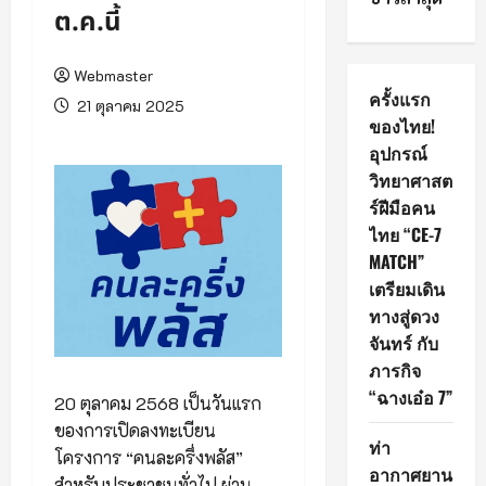
ต.ค.นี้
Webmaster
ครั้งแรก
21 ตุลาคม 2025
ของไทย!
อุปกรณ์
วิทยาศาสต
ร์ฝีมือคน
ไทย “CE-7
MATCH”
เตรียมเดิน
ทางสู่ดวง
จันทร์ กับ
ภารกิจ
“ฉางเอ๋อ 7”
20 ตุลาคม 2568 เป็นวันแรก
ของการเปิดลงทะเบียน
ท่า
โครงการ “คนละครึ่งพลัส”
อากาศยาน
สำหรับประชาชนทั่วไป ผ่าน