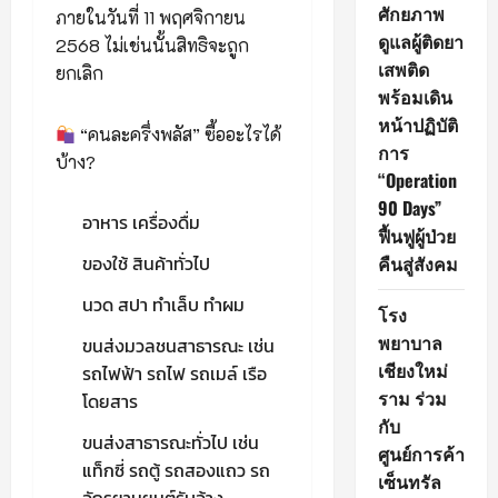
ศักยภาพ
ภายในวันที่ 11 พฤศจิกายน
ดูแลผู้ติดยา
2568 ไม่เช่นนั้นสิทธิจะถูก
เสพติด
ยกเลิก
พร้อมเดิน
หน้าปฏิบัติ
“คนละครึ่งพลัส” ซื้ออะไรได้
การ
บ้าง?
“Operation
90 Days”
อาหาร เครื่องดื่ม
ฟื้นฟูผู้ป่วย
คืนสู่สังคม
ของใช้ สินค้าทั่วไป
นวด สปา ทำเล็บ ทำผม
โรง
พยาบาล
ขนส่งมวลชนสาธารณะ เช่น
เชียงใหม่
รถไฟฟ้า รถไฟ รถเมล์ เรือ
ราม ร่วม
โดยสาร
กับ
ขนส่งสาธารณะทั่วไป เช่น
ศูนย์การค้า
แท็กซี่ รถตู้ รถสองแถว รถ
เซ็นทรัล