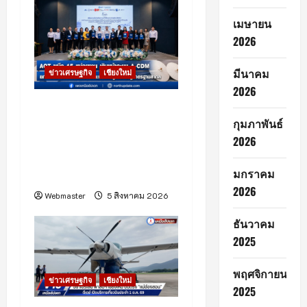
g
เมษายน
2026
a
t
มีนาคม
ข่าวเศรษฐกิจ
เชียงใหม่
2026
i
ท่าอากาศยานเชียงใหม่เดิน
กุมภาพันธ์
หน้าระบบ A-CDM บูรณา
o
2026
การ 15 หน่วยงาน ยกระดับ
n
การบริหารเที่ยวบินและ
มกราคม
บริการผู้โดยสาร
2026
Webmaster
5 สิงหาคม 2026
ธันวาคม
2025
พฤศจิกายน
ข่าวเศรษฐกิจ
เชียงใหม่
2025