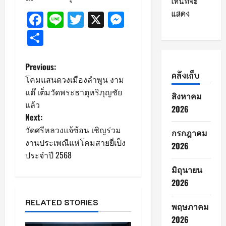
เห็นที่จะ
แสดง
Facebook
Line
Twitter
X
Messenger
Share
P
Previous:
คลังเก็บ
โคมแสนดวงเมืองลำพูน งาม
o
แต๊ เต็มวัดพระธาตุหริภุญชัย
สิงหาคม
แล้ว
s
2026
Next:
วัดศรีหลวงแจ้ซ้อน เชิญร่วม
t
กรกฎาคม
งานประเพณีแห่โคมสายยี่เป็ง
2026
n
ประจำปี 2568
มิถุนายน
a
2026
v
RELATED STORIES
พฤษภาคม
i
2026