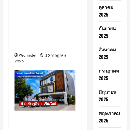
(มีคลิป) อีซี่ แอร์ไลน์ พาสื่อฯ
ตุลาคม
เชียงใหม่ บินตรงสัมผัส
2025
“แม่ฮ่องสอน” ย่นเวลาเหลือ
40 นาที พร้อมดีเดย์เปิด
กันยายน
บริการเที่ยวบินประจำ 1 ต.ค.
2025
69 ตั้งเป้ากระตุ้นเศรษฐกิจ-
การท่องเที่ยวเมืองรอง
สิงหาคม
Webmaster
20 กรกฎาคม
2025
2026
กรกฎาคม
2025
มิถุนายน
2025
ข่าวเศรษฐกิจ
เชียงใหม่
พฤษภาคม
“สถาพร คอนสตรัคชั่น” รี
2025
แบรนด์สู่ “THAPON