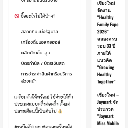
จักรยานยนต์รับจ้าง
เชียงใหม่
จัดงาน
ซื้ออะไรไม่ได้บ้าง?
“Healthy
Family Expo
2026”
สลากกินแบ่งรัฐบาล
ฉลองครบ
เครื่องดื่มแอลกอฮอล์
รอบ 33 ปี
ผลิตภัณฑ์ยาสูบ
ภายใต้
แนวคิด
บัตรกำนัล / บัตรเงินสด
“Growing
การชำระค่าสินค้าหรือบริการ
Healthy
ล่วงหน้า
Together”
เชียงใหม่ –
เตรียมตัวให้พร้อม! ใช้จ่ายได้ทั่ว
Jaymart จัด
ประเทศแบบครึ่งต่อครึ่ง ตั้งแต่
ประกวด
ปลายเดือนนี้เป็นต้นไป
“Jaymart
Miss Mobile
#เหนืออัปเดท #คนละครึ่งพลัส