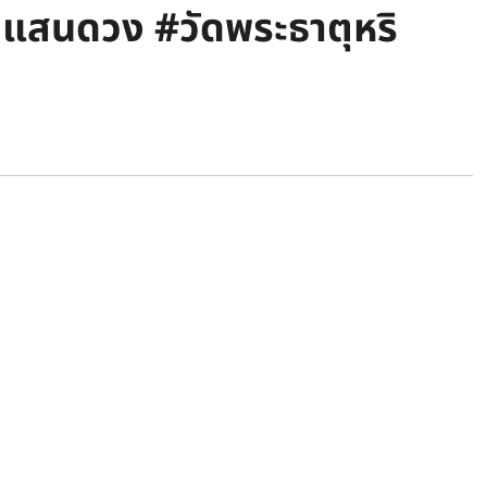
มแสนดวง #วัดพระธาตุหริ