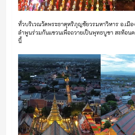
ทั่วบริเวณวัดพระธาตุหริภุญชัยวรมหาวิหาร อ.เมื
ลำพูนร่วมกันแขวนเพื่อถวายเป็นพุทธบูชา สะท้อ
นี้