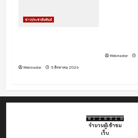
t
โรงพยาบาลเชีย
i
ศูนย์การค้าเซ็
ข่าวประชาสัมพันธ์
งาน “Health
o
2026” ฉลองคร
ครั้งแรกของไทย! อุปกรณ์
n
แนวคิด “Gro
วิทยาศาสตร์ฝีมือคนไทย “CE-7
Together”
MATCH” เตรียมเดินทางสู่ดวง
Webmaster
จันทร์ กับภารกิจ “ฉางเอ๋อ 7”
Webmaster
5 สิงหาคม 2026
จำนวนผู้เข้าชม
เว็บ