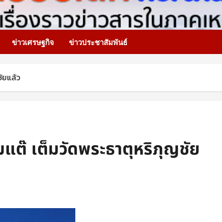
ข่าวเศรษฐกิจ
ข่าวประชาสัมพันธ์
ัยแล้ว
ต๊ เต็มวัดพระธาตุหริภุญชัย