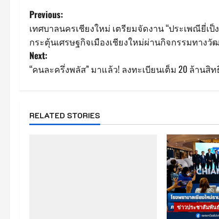
P
Previous:
เทศบาลนครเชียงใหม่ เตรียมจัดงาน “ประเพณียี่เป็งเช
o
กระตุ้นเศรษฐกิจเมืองเชียงใหม่ผ่านกิจกรรมทางวั
s
Next:
“คนละครึ่งพลัส” มาแล้ว! ลงทะเบียนเต็ม 20 ล้านสิทธิภ
t
n
a
RELATED STORIES
v
i
g
a
ข่าวประชาสัมพันธ