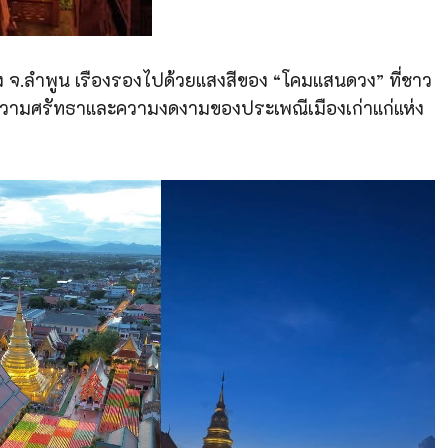
อง จ.ลำพูน เรืองรองไปด้วยแสงสีของ “โคมแสนดวง” ที่ชาว
นความศรัทธาและความงดงามของประเพณีเมืองเก่าแก่แห่ง