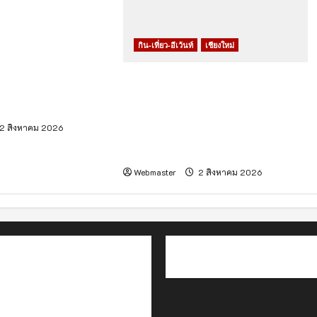
งใหม่ ราม ร่วมกับ
นทรัล เชียงใหม่ จัด
กิน-เที่ยว-อีเว้นท์
เชียงใหม่
y Family Expo
บรอบ 33 ปี ภายใต้
เชียงใหม่ – Jaymart จัดประกวด
wing Healthy
“Jaymart Miss Mobile
Thailand 2026” เฟ้นหา Tech
2 สิงหาคม 2026
Talent หญิงยุคใหม่ พร้อมประกาศ
“ภูพิงค์ – ตั้งอธิฏฐาน” คว้ามง
Webmaster
2 สิงหาคม 2026