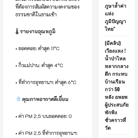
ภูษาล้ำค่า
ที่ต้องการสัมผัสความงดงามของ
แห่ง
ธรรมชาติในยามเช้า
ภูมิปัญญา
ไทย”
🌡
รายงานอุณหภูมิ
(มีคลิป)
•
ยอดดอย: ต่ำสุด 11°C
เวียงแหง !
น้ำป่าไหล
•
กิ่วแม่ปาน: ต่ำสุด 4°C
หลากกลาง
ดึก กระทบ
บ้านเรือน
•
ที่ทำการอุทยานฯ: ต่ำสุด 6°C
กว่า 50
หลัง อพยพ
คุณภาพอากาศดีเยี่ยม
ผู้ประสบภัย
พักพิง
•
ค่า PM 2.5 บนยอดดอย: 0
ชั่วคราวที่
วัด
•
ค่า PM 2.5 ที่ทำการอุทยานฯ: