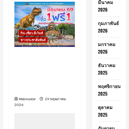
มีนาคม
2026
กุมภาพันธ์
2026
กิน-เที่ยว-อีเว้นท์
ข่าวประชาสัมพันธ์
มกราคม
2026
“สวนนงนุชพัทยา” กระตุ้น
ท่องเที่ยวไทยช่วง Green
ธันวาคม
Season (เขียวกลางฝน)ส่ง
2025
โปรโมชั่นใหญ่กลางปี “ซื้อ 1
แถมฟรีอีก 1” ตลอดเดือน
พฤศจิกายน
มิถุนายน
2025
Webmaster
29 พฤษภาคม
2026
ตุลาคม
2025
กันยายน