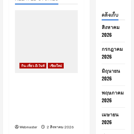
i
g
คลังเก็บ
a
สิงหาคม
2026
t
กรกฎาคม
i
2026
o
กิน-เที่ยว-อีเว้นท์
เชียงใหม่
มิถุนายน
n
2026
เชียงใหม่ – Jaymart จัด
ประกวด “Jaymart Miss
พฤษภาคม
Mobile Thailand 2026”
2026
เฟ้นหา Tech Talent หญิง
ยุคใหม่ พร้อมประกาศ “ภู
เมษายน
พิงค์ – ตั้งอธิฏฐาน” คว้ามง
2026
Webmaster
2 สิงหาคม 2026