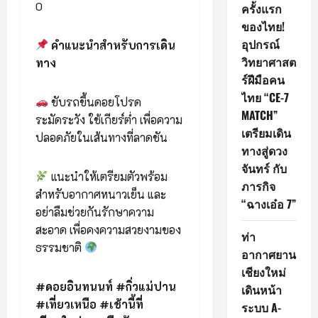
0
ครั้งแรก
ของไทย!
อุปกรณ์
คำแนะนำสำหรับการเดิน
วิทยาศาสต
ทาง
ร์ฝีมือคน
ไทย “CE-7
ขับรถขึ้นดอยโปรด
MATCH”
ระมัดระวัง ใช้เกียร์ต่ำ เพื่อความ
เตรียมเดิน
ปลอดภัยในเส้นทางที่ลาดชัน
ทางสู่ดวง
จันทร์ กับ
แนะนำให้เตรียมตัวพร้อม
ภารกิจ
สำหรับอากาศหนาวเย็น และ
“ฉางเอ๋อ 7”
อย่าลืมช่วยกันรักษาความ
สะอาด เพื่อคงความสวยงามของ
ท่า
ธรรมชาติ
อากาศยาน
เชียงใหม่
#ดอยอินทนนท์ #กิ่วแม่ปาน
เดินหน้า
#เที่ยวเหนือ #เช้านี้ที่
ระบบ A-