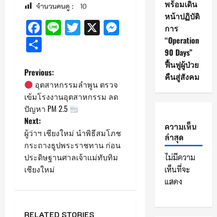
พร้อมเดิน
จำนวนคนดู :
10
หน้าปฏิบัติ
Facebook
Line
Twitter
X
Messenger
การ
“Operation
Share
90 Days”
ฟื้นฟูผู้ป่วย
P
Previous:
คืนสู่สังคม
อุตสาหกรรมลำพูน ตรวจ
o
เข้มโรงงานอุตสาหกรรม ลด
ปัญหา PM 2.5
s
Next:
ความเห็น
ผู้ว่าฯ เชียงใหม่ นำพิธีสมโภช
t
ล่าสุด
กระถางธูปพระราชทาน ก่อน
n
ประดิษฐานศาลเจ้าแม่ทับทิม
ไม่มีความ
เชียงใหม่
เห็นที่จะ
a
แสดง
v
RELATED STORIES