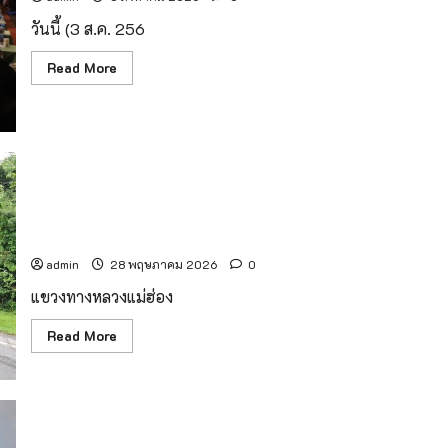
วันนี้ (3 ส.ค. 256
Read
Read More
more
about
สสจ.เชียงใหม่
ยก
ระดับ
ทีม
Case
Manager
แขวงทางหลวงแม่ฮ่องสอน ขอแจ้งปิดการจราจรเนื่องจากเกิด
พัฒนา
ศักยภาพ
เหตุเสาไฟฟ้าล้ม-เอียง จำนวนหลายต้น ณ ทางหลวงหมายเลข
ดูแล
ผู้
108
ติด
ยา
admin
28 พฤษภาคม 2026
0
เสพ
ติด
แขวงทางหลวงแม่ฮ่อง
พร้อม
เดิน
หน้า
Read
Read More
ปฏิบัติ
more
การ
about
“Operation
แขวง
90
ทางหลวง
Days”
แม่ฮ่องสอน
ฟื้นฟู
ขอ
ผู้
แจ้ง
ป่วย
ปิด