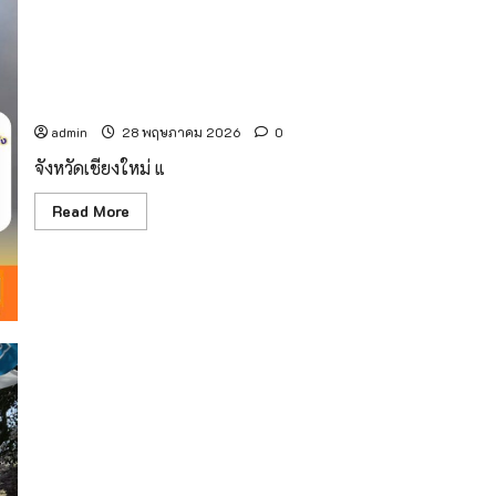
คืน
การ
สู่
จราจร
สังคม
เนื่องจาก
แจ้งเตือนน้ำป่าจังหวัดเชียงใหม่ไหลหลาก น้ำท่วมฉับพลัน น้ำ
เกิด
ท่วมขัง และดินโคลนกล่ม วันที่ 28 พฤษภาคม – 1 มิถุนายน
เหตุ
เสา
2569
ไฟฟ้า
ล้ม-
admin
28 พฤษภาคม 2026
0
เอียง
จำนวน
จังหวัดเชียงใหม่ แ
หลาย
ต้น
ณ
Read
Read More
ทางหลวง
more
หมายเลข
about
108
แจ้ง
เตือน
น้ำป่า
จังหวัด
เชียงใหม่
ไหล
หลาก
น้ำ
ท่วม
ฉับ
พลัน
น้ำ
ท่วม
ขัง
และ
“สันกำแปง ONSEN FESTIVAL ครั้งที่ 1” ชวนสัมผัสมนต์
ดิน