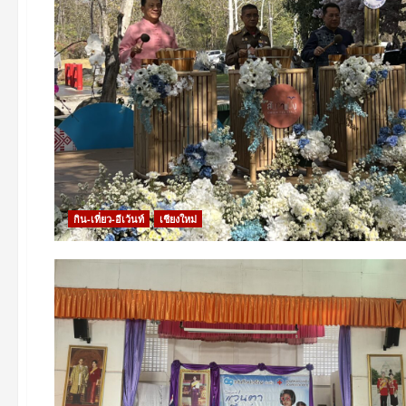
กิน-เที่ยว-อีเว้นท์
เชียงใหม่