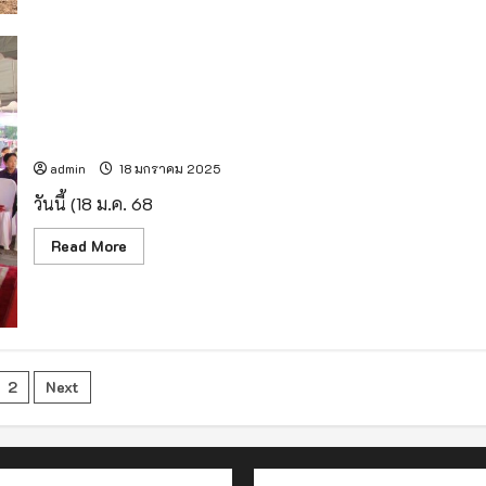
แห่ง
ใหม่!
สวน
สาธารณะ
สถานี
รถไฟ
เชียงใหม่
ใกล้
ผู้ว่าฯ เชียงใหม่ นำพิธีสมโภชกระถางธูปพระราชทาน ก่อน
เสร็จ
ประดิษฐานศาลเจ้าแม่ทับทิมเชียงใหม่
สมบูรณ์
แล้ว!
admin
18 มกราคม 2025
วันนี้ (18 ม.ค. 68
Read
Read More
more
about
ผู้
ว่าฯ
เชียงใหม่
นำ
พิธี
สมโภช
กระถาง
sts
2
Next
ธูป
พระราชทาน
ก่อน
gination
ประดิษฐาน
ศาล
เจ้า