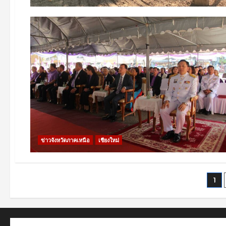
ข่าวจังหวัดภาคเหนือ
เชียงใหม่
Po
1
pa