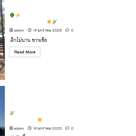
ปี
กับ
“CMU
ปอดแห่งใหม่! สวนสาธารณะสถานีรถไฟ เชียงใหม่ ใกล้
60th
Festival:
เสร็จสมบูรณ์แล้ว!
Towards
Sustainability”
admin
19 มกราคม 2025
0
.อีกไม่นาน ชาวเชีย
Read
Read More
more
about
ปอด
แห่ง
ใหม่!
สวน
สาธารณะ
สถานี
รถไฟ
เชียงใหม่
ใกล้
เสร็จ
โครงการ “อมก๋อยฟ้าใส ร่วมใจไม่เผา” เดินหน้าสร้างชุมชน
สมบูรณ์
ปลอดการเผา
แล้ว!
admin
19 มกราคม 2025
0