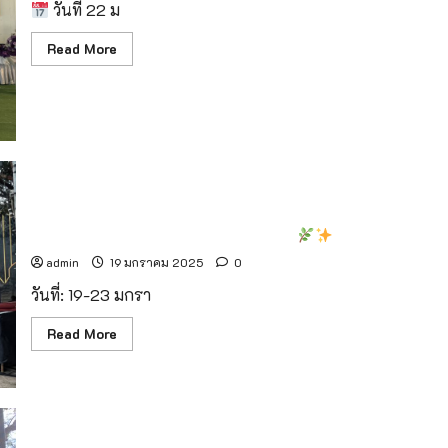
สันกำแพง
วันที่ 22 ม
24-
26
Read
Read More
ม.ค.
more
68
about
นี้
(ชม
จังหวัด
คลิป)
แม่ฮ่องสอน
จัด
โครงการ
“แว่นตา
เพื่อ
น้อง”
ตรวจ
มหาวิทยาลัยเชียงใหม่ ฉลองครบรอบ 60 ปี กับ “CMU 60th
สุขภาพ
ตา
Festival: Towards Sustainability”
และ
มอบ
admin
19 มกราคม 2025
0
แว่นตา
ให้
วันที่: 19-23 มกรา
เด็ก
ใน
พื้นที่
Read
Read More
ห่าง
more
ไกล
about
มหาวิทยาลัย
เชียงใหม่
ฉลอง
ครบ
รอบ
60