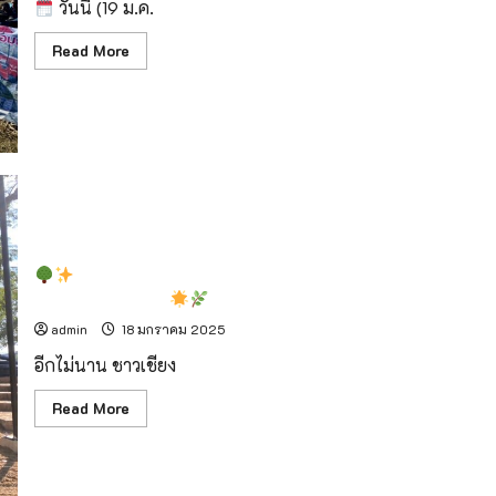
วันนี้ (19 ม.ค.
Read
Read More
more
about
โครงการ
“อมก๋อย
ฟ้า
ใส
ร่วมใจ
ไม่
เผา”
เดิน
หน้า
สร้าง
ชุมชน
ปอดแห่งใหม่! สวนสาธารณะสถานีรถไฟ เชียงใหม่ ใกล้
ปลอด
เสร็จสมบูรณ์แล้ว!
การ
เผา
admin
18 มกราคม 2025
อีกไม่นาน ชาวเชียง
Read
Read More
more
about
ปอด