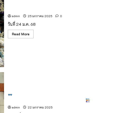
โคล
เสน่ห์การท่องเที่ยวเชิงสุขภาพ ที่น้ำพุร้อนสันกำแพง 24-26
นก
ม.ค. 68 นี้ (ชมคลิป)
ล่ม
วัน
ที่
admin
25 มกราคม 2025
0
28
พฤษภาคม
วันที่ 24 ม.ค. 68
–
1
Read
มิถุนายน
Read More
more
2569
about
“สัน
กำ
แปง
ONSEN
FESTIVAL
ครั้ง
ที่
1”
ชวน
สัมผัส
มนต์
เสน่ห์
การ
ท่อง
เที่ยว
จังหวัดแม่ฮ่องสอน จัดโครงการ “แว่นตาเพื่อน้อง” ตรวจ
เชิง
สุขภาพตาและมอบแว่นตาให้เด็กในพื้นที่ห่างไกล
สุขภาพ
ที่
admin
22 มกราคม 2025
น้ำพุ
ร้อน