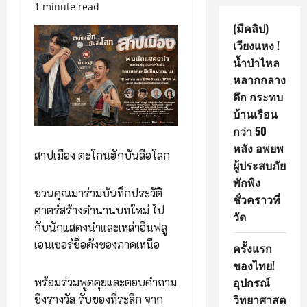
1 minute read
(มีคลิป)
เวียงแหง !
น้ำป่าไหล
หลากกลาง
ดึก กระทบ
บ้านเรือน
กว่า 50
หลัง อพยพ
สาปเมือง ตะโกนฮักบันลือโลก
ผู้ประสบภัย
พักพิง
ชวนคุณมาร่วมบันทึกประวัติ
ชั่วคราวที่
ศาตร์สร้างตำนานบทใหม่ ไป
วัด
กับนักแสดงนำและเหล่าอินฟลู
เอนเซอร์ชื่อดังของภาคเหนือ
ครั้งแรก
ของไทย!
อุปกรณ์
พร้อมร่วมพูดคุยและตอบคำถาม
วิทยาศาสต
ชิงรางวัล รับของที่ระลึก จาก