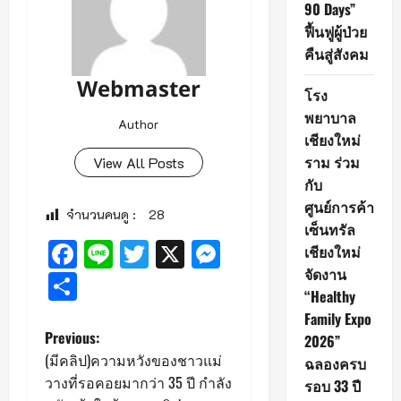
90 Days”
ฟื้นฟูผู้ป่วย
คืนสู่สังคม
Webmaster
โรง
พยาบาล
Author
เชียงใหม่
ราม ร่วม
View All Posts
กับ
ศูนย์การค้า
จำนวนคนดู :
28
เซ็นทรัล
Facebook
Line
Twitter
X
Messenger
เชียงใหม่
จัดงาน
Share
“Healthy
Family Expo
P
Previous:
2026”
(มีคลิป)ความหวังของชาวแม่
ฉลองครบ
o
วางที่รอคอยมากว่า 35 ปี กำลัง
รอบ 33 ปี