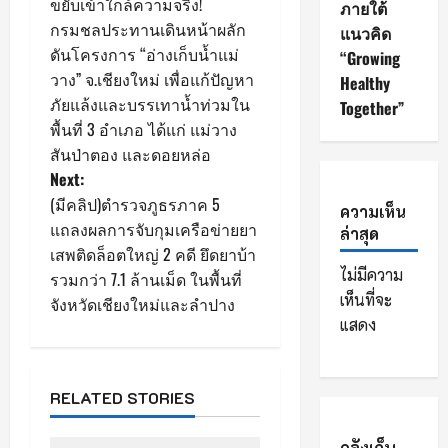
ขยับเข้าใกล้ความจริง!
ภายใต้
s
กรมชลประทานเดินหน้าผลัก
แนวคิด
ดันโครงการ “อ่างเก็บน้ำแม่
t
“Growing
วาง” จ.เชียงใหม่ เพื่อแก้ปัญหา
Healthy
n
ภัยแล้งและบรรเทาน้ำท่วมใน
Together”
พื้นที่ 3 อำเภอ ได้แก่ แม่วาง
a
สันป่าตอง และดอยหล่อ
Next:
v
(มีคลิป)ตำรวจภูธรภาค 5
ความเห็น
i
แถลงผลการจับกุมเครือข่ายยา
ล่าสุด
เสพติดล็อตใหญ่ 2 คดี ยึดยาบ้า
g
ไม่มีความ
รวมกว่า 7.1 ล้านเม็ด ในพื้นที่
เห็นที่จะ
จังหวัดเชียงใหม่และลำปาง
a
แสดง
t
i
RELATED STORIES
o
คลังเก็บ