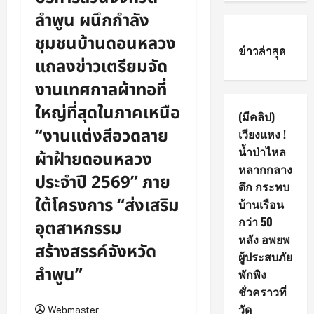
ลำพูน ผนึกกำลัง
ชุมชนบ้านดอนหลวง
ข่าวล่าสุด
แถลงข่าวเตรียมจัด
งานเทศกาลผ้าทอที่
ใหญ่ที่สุดในภาคเหนือ
(มีคลิป)
“งานแต่งสีอวดลาย
เวียงแหง !
น้ำป่าไหล
ผ้าฝ้ายดอนหลวง
หลากกลาง
ประจำปี 2569” ภาย
ดึก กระทบ
ใต้โครงการ “ส่งเสริม
บ้านเรือน
กว่า 50
อุตสาหกรรม
หลัง อพยพ
สร้างสรรค์จังหวัด
ผู้ประสบภัย
ลำพูน”
พักพิง
ชั่วคราวที่
วัด
Webmaster