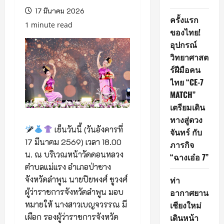
17 มีนาคม 2026
ครั้งแรก
1 minute read
ของไทย!
อุปกรณ์
วิทยาศาสต
ร์ฝีมือคน
ไทย “CE-7
MATCH”
เตรียมเดิน
ทางสู่ดวง
เย็นวันนี้ (วันอังคารที่
จันทร์ กับ
17 มีนาคม 2569) เวลา 18.00
ภารกิจ
น. ณ บริเวณหน้าวัดดอนหลวง
“ฉางเอ๋อ 7”
ตำบลแม่แรง อำเภอป่าซาง
จังหวัดลำพูน นายปิยพงศ์ ชูวงศ์
ท่า
ผู้ว่าราชการจังหวัดลำพูน มอบ
อากาศยาน
หมายให้ นางสาวเบญจวรรณ มี
เชียงใหม่
เผือก รองผู้ว่าราชการจังหวัด
เดินหน้า