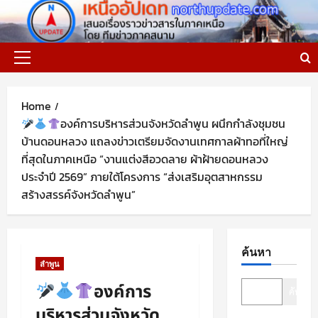
Skip
to
content
Primary
Menu
Home
องค์การบริหารส่วนจังหวัดลำพูน ผนึกกำลังชุมชน
บ้านดอนหลวง แถลงข่าวเตรียมจัดงานเทศกาลผ้าทอที่ใหญ่
ที่สุดในภาคเหนือ “งานแต่งสีอวดลาย ผ้าฝ้ายดอนหลวง
ประจำปี 2569” ภายใต้โครงการ “ส่งเสริมอุตสาหกรรม
สร้างสรรค์จังหวัดลำพูน”
ค้นหา
ลำพูน
องค์การ
ค้นหา
บริหารส่วนจังหวัด