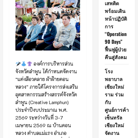
เสพติด
พร้อมเดิน
หน้าปฏิบัติ
การ
“Operation
90 Days”
ฟื้นฟูผู้ป่วย
คืนสู่สังคม
องค์การบริหารส่วน
โรง
จังหวัดลำพูน ได้กำหนดจัดงาน
พยาบาล
“แต่งสีอวดลาย ผ้าฝ้ายดอน
เชียงใหม่
หลวง” ภายใต้โครงการส่งเสริม
ราม ร่วม
อุตสาหกรรมสร้างสรรค์จังหวัด
กับ
ลำพูน (Creative Lamphun)
ศูนย์การค้า
ประจำปีงบประมาณ พ.ศ.
เซ็นทรัล
2569 ระหว่างวันที่ 3-7
เชียงใหม่
เมษายน 2569 ณ บ้านดอน
จัดงาน
หลวง ตำบลแม่แรง อำเภอ