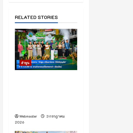
a
v
RELATED STORIES
i
g
a
t
ลำพูน
i
สำนักงานเกษตรจังหวัด
ลำพูน ชวนเที่ยวงาน “ลำพูน
o
กรีนมาร์เกต วิถีหริภุญชัย”
n
ยกสินค้าเกษตรปลอดภัยบุก
เชียงใหม่ 3–5 กรกฎาคมนี้
Webmaster
3 กรกฎาคม
2026