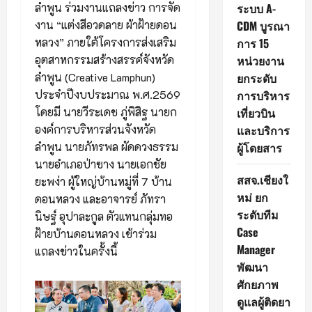
ลำพูน ร่วมงานแถลงข่าว การจัด
ระบบ A-
งาน “แต่งสีอวดลาย ผ้าฝ้ายดอน
CDM บูรณา
หลวง” ภายใต้โครงการส่งเสริม
การ 15
อุตสาหกรรมสร้างสรรค์จังหวัด
หน่วยงาน
ลำพูน (Creative Lamphun)
ยกระดับ
ประจำปีงบประมาณ พ.ศ.2569
การบริหาร
โดยมี นายวีระเดช ภู่พิสิฐ นายก
เที่ยวบิน
องค์การบริหารส่วนจังหวัด
และบริการ
ลำพูน นายภัทรพล ผัดดวงธรรม
ผู้โดยสาร
นายอำเภอป่าซาง นายเอกชัย
สสจ.เชียงใ
ยะพง่า ผู้ใหญ่บ้านหมู่ที่ 7 บ้าน
หม่ ยก
ดอนหลวง และอาจารย์ ภัทรา
ระดับทีม
นิษฐ์ อุปาละกูล ตัวแทนกลุ่มทอ
Case
ฝ้ายบ้านดอนหลวง เข้าร่วม
Manager
แถลงข่าวในครั้งนี้
พัฒนา
ศักยภาพ
ดูแลผู้ติดยา