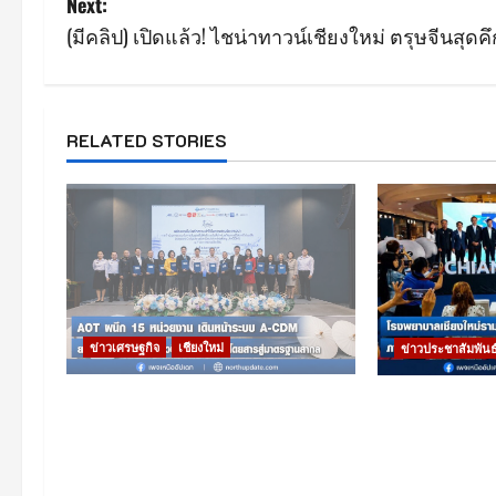
Next:
s
(มีคลิป) เปิดแล้ว! ไชน่าทาวน์เชียงใหม่ ตรุษจีนสุดคึ
t
n
RELATED STORIES
a
v
i
g
ข่าวเศรษฐกิจ
เชียงใหม่
ข่าวประชาสัมพันธ
a
ท่าอากาศยานเชียงใหม่เดินหน้า
โรงพยาบาลเชีย
t
ระบบ A-CDM บูรณาการ 15 หน่วย
ศูนย์การค้าเซ็
i
งาน ยกระดับการบริหารเที่ยวบินและ
งาน “Health
บริการผู้โดยสาร
2026” ฉลองคร