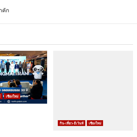
กคัก
์
เชียงใหม่
งใหม่ ราม ร่วมกับ
นทรัล เชียงใหม่ จัด
กิน-เที่ยว-อีเว้นท์
เชียงใหม่
y Family Expo
บรอบ 33 ปี ภายใต้