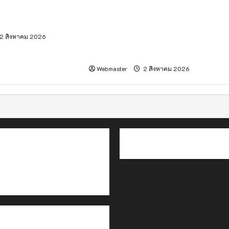
เชียงใหม่ – Jaymart จัดประกวด
wing Healthy
“Jaymart Miss Mobile
Thailand 2026” เฟ้นหา Tech
2 สิงหาคม 2026
Talent หญิงยุคใหม่ พร้อมประกาศ
“ภูพิงค์ – ตั้งอธิฏฐาน” คว้ามง
Webmaster
2 สิงหาคม 2026