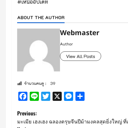
#เหนืออัปเดท
ABOUT THE AUTHOR
Webmaster
Author
View All Posts
จำนวนคนดู :
39
Facebook
Line
Twitter
X
Messenger
Share
P
Previous:
มะเมีย เฮงเฮง ฉลองตรุษจีนปีม้ามงคลสุดยิ่งใหญ่ ที่
o