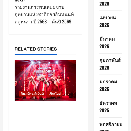
2026
รายงานการพบเหมยขาบ
a
อุทยานแห่งชาติดอยอินทนนท์
เมษายน
ฤดูหนาว ปี 2568 – ต้นปี 2569
v
2026
i
มีนาคม
2026
g
RELATED STORIES
a
กุมภาพันธ์
2026
t
มกราคม
i
2026
กิน-เที่ยว-อีเว้นท์
เชียงใหม่
o
ธันวาคม
n
เชียงใหม่ – Jaymart จัด
2025
ประกวด “Jaymart Miss
Mobile Thailand 2026”
พฤศจิกายน
เฟ้นหา Tech Talent หญิง