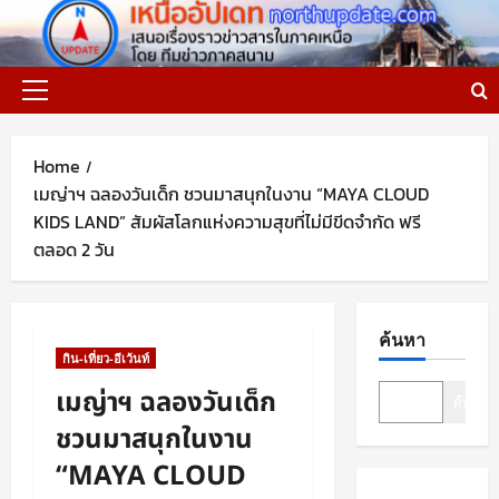
Skip
to
content
Primary
Menu
Home
เมญ่าฯ ฉลองวันเด็ก ชวนมาสนุกในงาน “MAYA CLOUD
KIDS LAND” สัมผัสโลกแห่งความสุขที่ไม่มีขีดจำกัด ฟรี
ตลอด 2 วัน
ค้นหา
กิน-เที่ยว-อีเว้นท์
เมญ่าฯ ฉลองวันเด็ก
ค้นหา
ชวนมาสนุกในงาน
“MAYA CLOUD