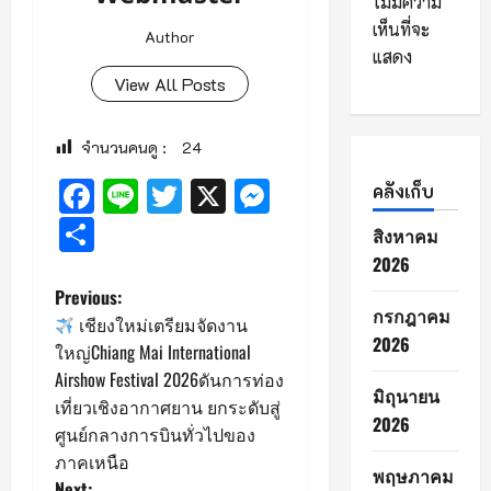
ไม่มีความ
เห็นที่จะ
Author
แสดง
View All Posts
จำนวนคนดู :
24
Facebook
Line
Twitter
X
Messenger
คลังเก็บ
Share
สิงหาคม
2026
P
Previous:
กรกฎาคม
เชียงใหม่เตรียมจัดงาน
o
2026
ใหญ่Chiang Mai International
Airshow Festival 2026ดันการท่อง
s
มิถุนายน
เที่ยวเชิงอากาศยาน ยกระดับสู่
2026
ศูนย์กลางการบินทั่วไปของ
t
ภาคเหนือ
พฤษภาคม
n
Next: