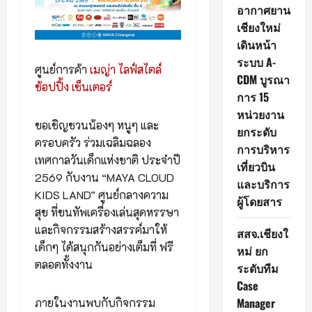
อากาศยาน
เชียงใหม่
เดินหน้า
ระบบ A-
ศูนย์การค้า
เมญ่า ไลฟ์สไตล์
CDM บูรณา
ช้อปปิ้ง เซ็นเตอร์
การ 15
หน่วยงาน
ขอเชิญชวนน้องๆ หนูๆ และ
ยกระดับ
ครอบครัว ร่วมเฉลิมฉลอง
การบริหาร
เทศกาลวันเด็กแห่งชาติ ประจำปี
เที่ยวบิน
2569 กับงาน “MAYA CLOUD
และบริการ
KIDS LAND” ศูนย์กลางความ
ผู้โดยสาร
สุข ที่ขนทัพเครื่องเล่นสุดหรรษา
และกิจกรรมสร้างสรรค์มาให้
สสจ.เชียงใ
เด็กๆ ได้สนุกกันอย่างเต็มที่ ฟรี
หม่ ยก
ตลอดทั้งงาน
ระดับทีม
Case
Manager
ภายในงานพบกับกิจกรรม