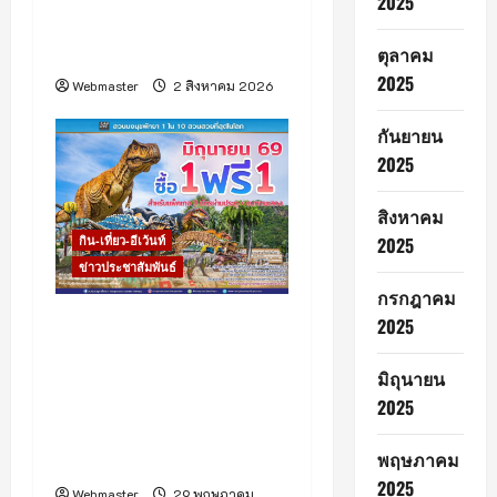
2025
ยุคใหม่ พร้อมประกาศ “ภู
พิงค์ – ตั้งอธิฏฐาน” คว้ามง
ตุลาคม
2025
Webmaster
2 สิงหาคม 2026
กันยายน
2025
สิงหาคม
กิน-เที่ยว-อีเว้นท์
2025
ข่าวประชาสัมพันธ์
กรกฎาคม
“สวนนงนุชพัทยา” กระตุ้น
2025
ท่องเที่ยวไทยช่วง Green
Season (เขียวกลางฝน)ส่ง
มิถุนายน
โปรโมชั่นใหญ่กลางปี “ซื้อ 1
2025
แถมฟรีอีก 1” ตลอดเดือน
พฤษภาคม
มิถุนายน
2025
Webmaster
29 พฤษภาคม