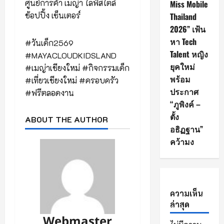
ศูนย์การค้า เมญ่า ไลฟ์สไตล์
Miss Mobile
ช้อปปิ้ง เซ็นเตอร์
Thailand
2026” เฟ้น
หา Tech
#วันเด็ก2569
Talent หญิง
#MAYACLOUDKIDSLAND
ยุคใหม่
#เมญ่าเชียงใหม่ #กิจกรรมเด็ก
พร้อม
#เที่ยวเชียงใหม่ #ครอบครัว
ประกาศ
#ฟรีตลอดงาน
“ภูพิงค์ –
ตั้ง
ABOUT THE AUTHOR
อธิฏฐาน”
คว้ามง
ความเห็น
ล่าสุด
Webmaster