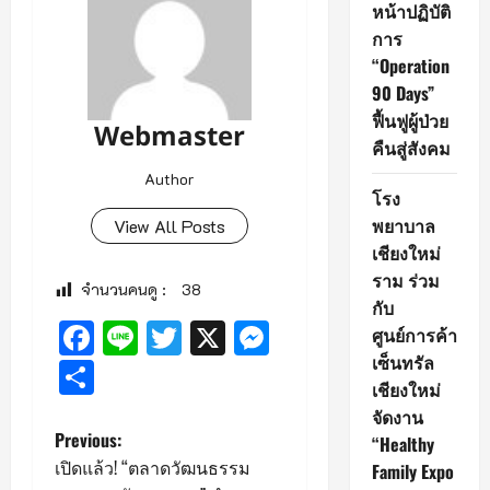
หน้าปฏิบัติ
การ
“Operation
90 Days”
ฟื้นฟูผู้ป่วย
Webmaster
คืนสู่สังคม
Author
โรง
พยาบาล
View All Posts
เชียงใหม่
ราม ร่วม
จำนวนคนดู :
38
กับ
Facebook
Line
Twitter
X
Messenger
ศูนย์การค้า
เซ็นทรัล
Share
เชียงใหม่
จัดงาน
P
Previous:
“Healthy
เปิดแล้ว! “ตลาดวัฒนธรรม
Family Expo