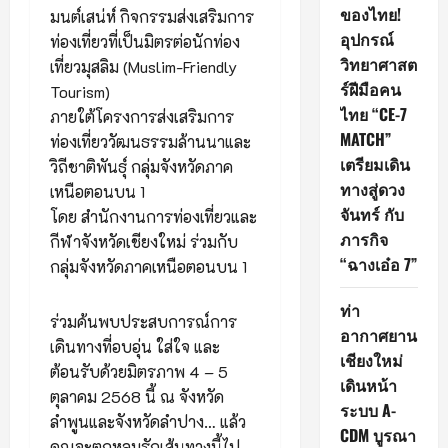
ของไทย!
มนต์เสน่ห์ กิจกรรมส่งเสริมการ
อุปกรณ์
ท่องเที่ยวที่เป็นมิตรต่อนักท่อง
วิทยาศาสต
เที่ยวมุสลิม (Muslim-Friendly
ร์ฝีมือคน
Tourism)
ไทย “CE-7
ภายใต้โครงการส่งเสริมการ
MATCH”
ท่องเที่ยววัฒนธรรมล้านนาและ
เตรียมเดิน
วิถีชาติพันธุ์ กลุ่มจังหวัดภาค
ทางสู่ดวง
เหนือตอนบน 1
จันทร์ กับ
โดย สำนักงานการท่องเที่ยวและ
ภารกิจ
กีฬาจังหวัดเชียงใหม่ ร่วมกับ
“ฉางเอ๋อ 7”
กลุ่มจังหวัดภาคเหนือตอนบน 1
ท่า
ร่วมค้นพบประสบการณ์การ
อากาศยาน
เดินทางที่อบอุ่น ใส่ใจ และ
เชียงใหม่
ต้อนรับด้วยมิตรภาพ 4 – 5
เดินหน้า
ตุลาคม 2568 นี้ ณ จังหวัด
ระบบ A-
ลำพูนและจังหวัดลำปาง… แล้ว
CDM บูรณา
คุณจะตกหลุมรักเส้นทางนี้ไป