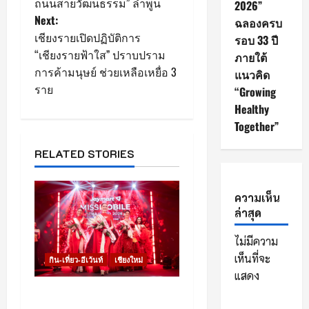
o
ถนนสายวัฒนธรรม” ลำพูน
2026”
Next:
ฉลองครบ
s
เชียงรายเปิดปฏิบัติการ
รอบ 33 ปี
“เชียงรายฟ้าใส” ปราบปราม
t
ภายใต้
การค้ามนุษย์ ช่วยเหลือเหยื่อ 3
แนวคิด
n
ราย
“Growing
Healthy
a
Together”
v
RELATED STORIES
i
ความเห็น
g
ล่าสุด
a
ไม่มีความ
t
เห็นที่จะ
กิน-เที่ยว-อีเว้นท์
เชียงใหม่
แสดง
i
เชียงใหม่ – Jaymart จัด