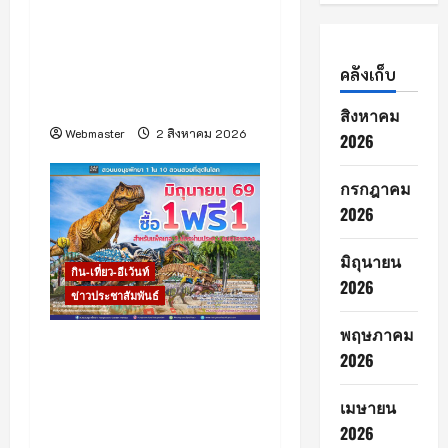
ประกวด “Jaymart Miss
o
Mobile Thailand 2026”
n
เฟ้นหา Tech Talent หญิง
คลังเก็บ
ยุคใหม่ พร้อมประกาศ “ภู
พิงค์ – ตั้งอธิฏฐาน” คว้ามง
สิงหาคม
Webmaster
2 สิงหาคม 2026
2026
กรกฎาคม
2026
มิถุนายน
กิน-เที่ยว-อีเว้นท์
2026
ข่าวประชาสัมพันธ์
พฤษภาคม
“สวนนงนุชพัทยา” กระตุ้น
2026
ท่องเที่ยวไทยช่วง Green
Season (เขียวกลางฝน)ส่ง
เมษายน
โปรโมชั่นใหญ่กลางปี “ซื้อ 1
2026
แถมฟรีอีก 1” ตลอดเดือน