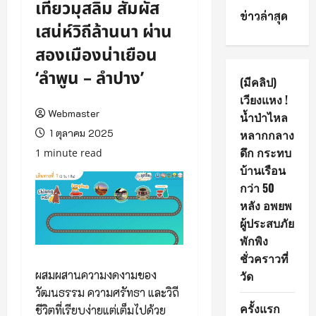
เที่ยวมุสลิม สัมผัส
ข่าวล่าสุด
เสน่ห์วิถีล้านนา ผ่าน
สองเมืองน่าเยือน
‘ลำพูน – ลำปาง’
(มีคลิป)
เวียงแหง !
Webmaster
น้ำป่าไหล
1 ตุลาคม 2025
หลากกลาง
ดึก กระทบ
1 minute read
บ้านเรือน
กว่า 50
หลัง อพยพ
ผู้ประสบภัย
พักพิง
ชั่วคราวที่
วัด
ผสมผสานความงดงามของ
วัฒนธรรม ความศรัทธา และวิถี
ครั้งแรก
ชีวิตที่เรียบง่ายแต่เต็มไปด้วย