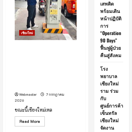
กลุ่ม
เสพติด
ภาค
เหนือ
พร้อมเดิน
หน้าปฏิบัติ
เชิญ
ร่วม
การ
งาน
“Operation
เชียงใหม่
90 Days”
ฟื้นฟูผู้ป่วย
เชียงใหม่ โวยศิลปินมือบอน ไร้
สำนึก! พ่นสีขีดเขียนตู้ไฟฟ้าทั่ว
คืนสู่สังคม
เมืองกว่า 200 ตู้ สร้างความเสีย
หายต่อทัศนียภาพ และทำให้เจ้า
โรง
หน้าที่ต้องเสียเวลาและงบ
พยาบาล
ประมาณในการลบทำความ
เชียงใหม่
สะอาด
ราม ร่วม
Webmaster
7 กรกฎาคม
กับ
2026
ศูนย์การค้า
ขณะนี้เชียงใหม่เหล
เซ็นทรัล
เชียงใหม่
Read
Read More
more
จัดงาน
about