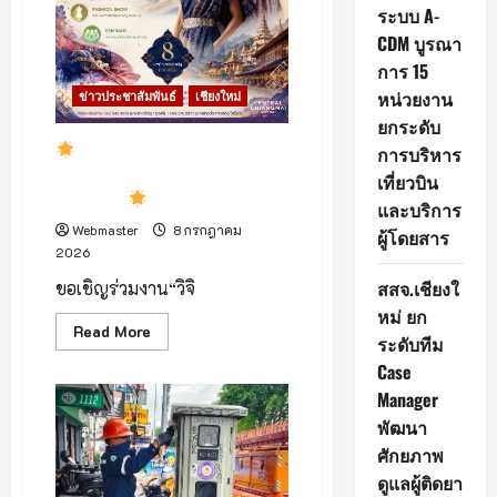
2
ระบบ A-
ประกวด
CDM บูรณา
วิทยานิพนธ์
ดี
การ 15
เด่น
แห่ง
หน่วยงาน
ข่าวประชาสัมพันธ์
เชียงใหม่
ปี
“Thesis
ยกระดับ
of
มหาวิทยาลัยราชภัฏเชียงใหม่
the
การบริหาร
Year
ร่วมกับ มหาวิทยาลัยราชภัฏกลุ่ม
เที่ยวบิน
2026”
ระดับ
ภาคเหนือ
เชิญร่วมงาน
และบริการ
ภาค
เหนือ
Webmaster
8 กรกฎาคม
ผู้โดยสาร
2026
สสจ.เชียงใ
ขอเชิญร่วมงาน“วิจิ
หม่ ยก
Read
Read More
ระดับทีม
more
about
Case
มหาวิทยาลัย
Manager
ราชภัฏ
เชียงใหม่
พัฒนา
ร่วม
ศักยภาพ
กับ
มหาวิทยาลัย
ดูแลผู้ติดยา
ราชภัฏ