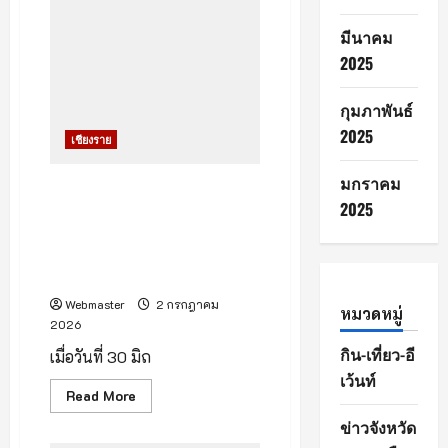
เตรียม
รับ
ผู้
มีนาคม
ประเมิน
ICOMOS
2025
ต้น
เดือน
สิงหาคม
กุมภาพันธ์
ลุ้น
ขึ้น
2025
เชียงราย
ทะเบียน
มรดก
โลก
มกราคม
ปี
มทร.ล้านนา เชียงราย เปิดบ้าน
2570
2025
สุดยิ่งใหญ่ OPEN HOUSE
RMUTL CR 2026 เปิดโอกาส
สร้างแรงบันดาลใจ ค้นพบเส้น
ทางสู่อนาคต
Webmaster
2 กรกฎาคม
หมวดหมู่
2026
กิน-เที่ยว-อี
เมื่อวันที่ 30 มิถ
เว้นท์
Read
Read More
more
about
ข่าวจังหวัด
มทร.ล้าน