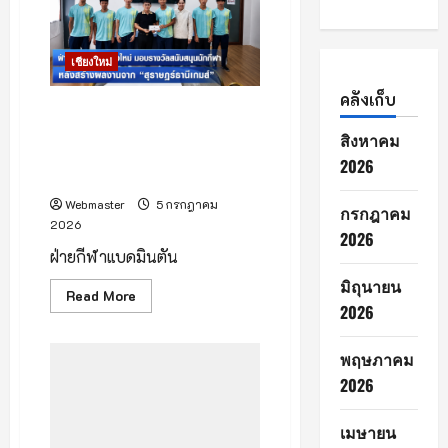
สามล้อ
เครื่อง
พม่า
วัย
เชียงใหม่
42
ทำ
เนียน
คลังเก็บ
ซุก
เชียงใหม่ – ฝ่ายแบดมินตัน
ยาบ้า
เชียงใหม่ มอบรางวัลสนับสนุน
ใน
สิงหาคม
ตระ
นักกีฬาเยาวชน-ยุวชน หลังสร้าง
2026
กล้า
ผลงานจาก “สุราษฎร์ธานีเกมส์”
ข้าม
ด่าน
Webmaster
5 กรกฎาคม
ท่า
กรกฎาคม
ขี้
2026
เหล็ก
2026
เข้า
ฝ่ายกีฬาแบดมินตัน
เขต
ไทย
มิถุนายน
ยึด
Read
Read More
ยาบ้า
more
2026
กว่า
about
6
เชียงใหม่ –
แสน
ฝ่าย
พฤษภาคม
เม็ด
แบดมินตัน
เชียงใหม่
2026
มอบ
รางวัล
สนับสนุน
เมษายน
นักกีฬา