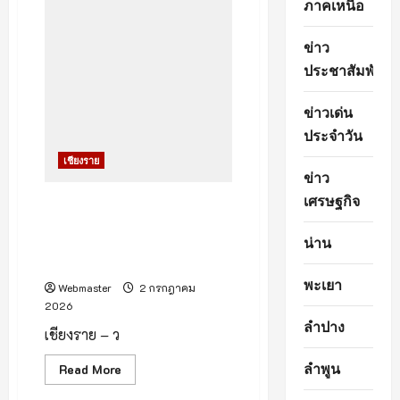
นา
ภาคเหนือ
เชียงราย
เปิด
บ้าน
ข่าว
สุด
ยิ่ง
ประชาสัมพันธ์
ใหญ่
OPEN
HOUSE
ข่าวเด่น
RMUTL
CR
ประจำวัน
2026
เปิด
เชียงราย
โอกาส
ข่าว
สร้าง
แรง
เศรษฐกิจ
บันดาล
สยบข่าวลือโซเชียล! “เชียงราย”
ใจ
น้ำหลากท่วมบางจุด คลี่คลายสู่
ค้น
พบ
น่าน
ภาวะปกติแล้วทุกพื้นที่ เจ้าหน้าที่
เส้น
เร่งระบาย-เยียวยาทันควัน
ทาง
สู่
พะเยา
Webmaster
2 กรกฎาคม
อนาคต
2026
ลำปาง
เชียงราย – ว
ลำพูน
Read
Read More
more
about