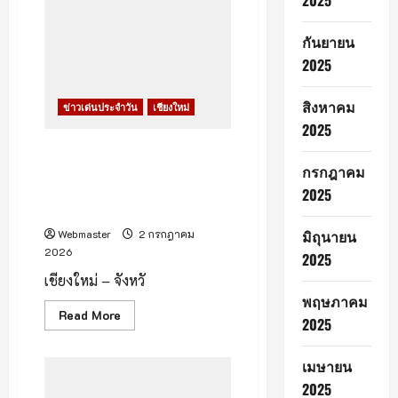
2025
งาน
“ลำพูน
กรี
กันยายน
นมาร์
เกต
2025
วิถี
หริ
ภุญชั
สิงหาคม
ข่าวเด่นประจำวัน
เชียงใหม่
ย”
ยก
2025
สินค้า
เกษตร
เชียงใหม่เร่งโค้งสุดท้าย! เตรียม
ปลอดภัย
รับผู้ประเมิน ICOMOS ต้นเดือน
กรกฎาคม
บุก
เชียงใหม่
สิงหาคม ลุ้นขึ้นทะเบียนมรดก
2025
3–
โลกปี 2570
5
กรกฎาคม
มิถุนายน
Webmaster
2 กรกฎาคม
นี้
2026
2025
เชียงใหม่ – จังหวั
พฤษภาคม
Read
Read More
2025
more
about
เชียงใหม่
เร่ง
เมษายน
โค้ง
2025
สุดท้าย!