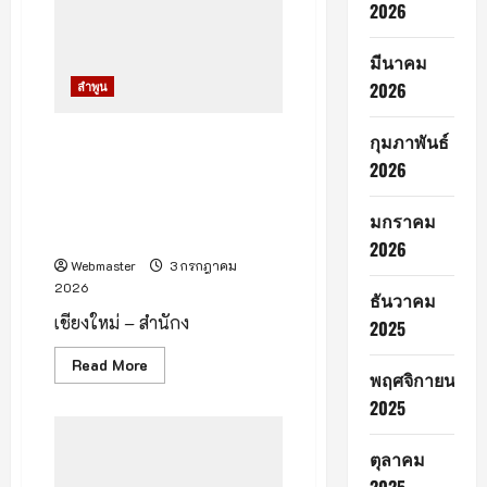
เยาวชน-
2026
ยุวชน
หลัง
สร้าง
มีนาคม
ผล
งาน
2026
ลำพูน
จาก
“สุราษฎร์ธานี
เกมส์”
กุมภาพันธ์
สำนักงานเกษตรจังหวัดลำพูน
ชวนเที่ยวงาน “ลำพูน กรีนมาร์
2026
เกต วิถีหริภุญชัย” ยกสินค้า
เกษตรปลอดภัยบุกเชียงใหม่ 3–
มกราคม
5 กรกฎาคมนี้
2026
Webmaster
3 กรกฎาคม
2026
ธันวาคม
เชียงใหม่ – สำนักง
2025
Read
Read More
พฤศจิกายน
more
about
2025
สำนักงาน
เกษตร
จังหวัด
ลำพูน
ตุลาคม
ชวน
เที่ยว