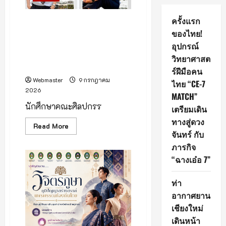
ครั้งแรก
2 นักศึกษาสถาปัตย์ มทร.ล้าน
นา คว้าแชมป์และรองอันดับ 2
ของไทย!
ประกวดวิทยานิพนธ์ดีเด่นแห่งปี
อุปกรณ์
“Thesis of the Year 2026”
วิทยาศาสต
ระดับภาคเหนือ
ร์ฝีมือคน
Webmaster
9 กรกฎาคม
ไทย “CE-7
2026
MATCH”
นักศึกษาคณะศิลปกรร
เตรียมเดิน
ทางสู่ดวง
Read
Read More
more
จันทร์ กับ
about
ภารกิจ
2
นัก
“ฉางเอ๋อ 7”
ศึกษา
ส
ถา
ท่า
ปัตย์ มทร.ล้าน
นา
อากาศยาน
คว้า
แชมป์
เชียงใหม่
และ
รอง
เดินหน้า
อันดับ