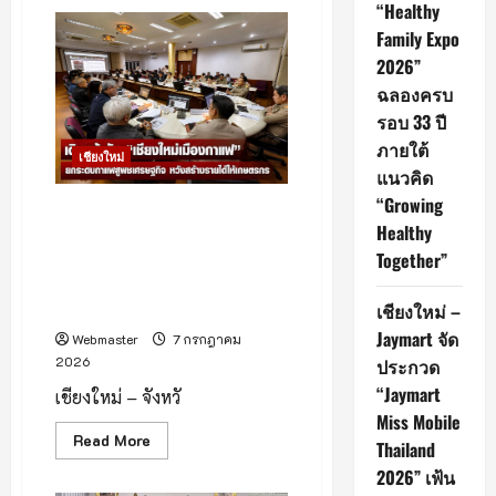
เชียงใหม่
“Healthy
โวย
Family Expo
ศิลปิน
มือบอน
2026”
ไร้
สำนึก!
ฉลองครบ
พ่น
สี
รอบ 33 ปี
ขีด
เขียน
ภายใต้
เชียงใหม่
ตู้
แนวคิด
ไฟฟ้า
ทั่ว
“Growing
เมือง
เชียงใหม่เดินหน้าผลักดัน
กว่า
Healthy
“เชียงใหม่เมืองกาแฟ” ยกระดับ
200
ตู้
Together”
สู่พืชเศรษฐกิจมูลค่าสูง ใช้ป่า
สร้าง
ชุมชนเป็นฐานสร้างรายได้ ลด
ความ
เสีย
ปัญหาไฟป่า
เชียงใหม่ –
หาย
ต่อ
Jaymart จัด
Webmaster
7 กรกฎาคม
ทัศนียภาพ
และ
2026
ประกวด
ทำให้
“Jaymart
เจ้า
เชียงใหม่ – จังหวั
หน้าที่
Miss Mobile
ต้อง
เสีย
Read
Read More
Thailand
เวลา
more
และ
about
2026” เฟ้น
งบ
เชียงใหม่