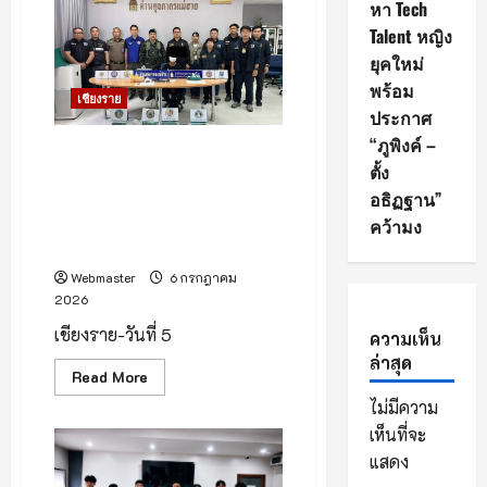
ประมาณ
เดิน
หา Tech
ใน
หน้า
Talent หญิง
การ
ผลัก
ลบ
ดัน
ยุคใหม่
ทำความ
“เชียงใหม่
สะอาด
เมือง
พร้อม
กาแฟ”
เชียงราย
ยก
ประกาศ
ระดับ
“ภูพิงค์ –
สู่
ศุลกากรแม่สาย รวบคาด่าน!
พืช
ตั้ง
เศรษฐกิจ
สามล้อเครื่องพม่า วัย 42 ทำ
มูลค่า
อธิฏฐาน”
เนียน ซุกยาบ้าในตระกล้าข้าม
สูง
ใช้
ด่านท่าขี้เหล็ก เข้าเขตไทย ยึด
คว้ามง
ป่า
ยาบ้ากว่า 6 แสนเม็ด
ชุมชน
เป็น
Webmaster
6 กรกฎาคม
ฐาน
สร้าง
2026
ราย
ได้
เชียงราย-วันที่ 5
ความเห็น
ลด
ปัญหา
ล่าสุด
ไฟ
Read
Read More
ป่า
more
ไม่มีความ
about
ศุลกากร
เห็นที่จะ
แม่สาย
รวบ
แสดง
คา
ด่าน!