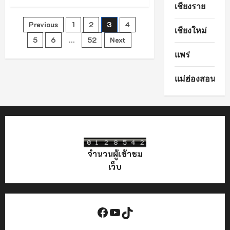
สยบ
เชียงราย
ข่าว
ลือ
Posts
Previous
1
2
3
4
โซ
เชียงใหม่
เชีย
ล!
5
6
…
52
Next
pagination
“เชียงราย”
แพร่
น้ำ
หลาก
ท่วม
บาง
แม่ฮ่องสอน
จุด
คลี่คลาย
สู่
ภาวะ
ปกติ
แล้ว
ทุก
พื้นที่
เจ้า
หน้าที่
จำนวนผู้เข้าชม
เร่ง
ระบาย-
เว็บ
เยียวยา
ทัน
ควัน
Facebook
YouTube
TikTok