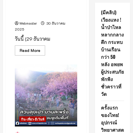
เริ่มแล้ว งานหนาวนี้ที่เมืองแกน
2569ชวนสัมผัสเสน่ห์วิถีชุมชน
(มีคลิป)
เที่ยวหนาวอย่างยั่งยืน
เวียงแหง !
Webmaster
30 ธันวาคม
น้ำป่าไหล
2025
หลากกลาง
วันนี้ (29 ธันวาคม
ดึก กระทบ
บ้านเรือน
Read
Read More
more
กว่า 50
about
เริ่ม
หลัง อพยพ
แล้ว
งาน
ผู้ประสบภัย
หนาว
พักพิง
นี้
ที่
ชั่วคราวที่
เมือง
แกน
วัด
2569ชวน
สัมผัส
เสน่ห์
ครั้งแรก
วิถี
ชุมชน
ของไทย!
เที่ยว
กิน-เที่ยว-อีเว้นท์
หนาว
อุปกรณ์
อย่าง
ยั่งยืน
วิทยาศาสต