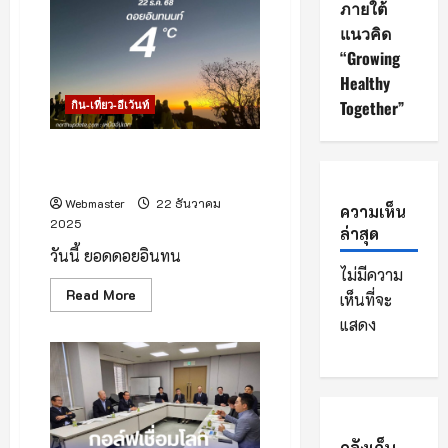
ภายใต้
เสือ
โคร่ง
แนวคิด
เริ่ม
บาน
“Growing
แล้วก
Healthy
ว่า
70%
Together”
กิน-เที่ยว-อีเว้นท์
บรรยากาศเช้าวันที่ 22 ธันวาคม
2568 เวลา 07.00 น.
Webmaster
22 ธันวาคม
ความเห็น
2025
ล่าสุด
วันนี้ ยอดดอยอินทน
ไม่มีความ
Read
Read More
เห็นที่จะ
more
about
แสดง
บรรยากาศ
เช้า
วัน
ที่
22
ธันวาคม
2568
เวลา
คลังเก็บ
07.00