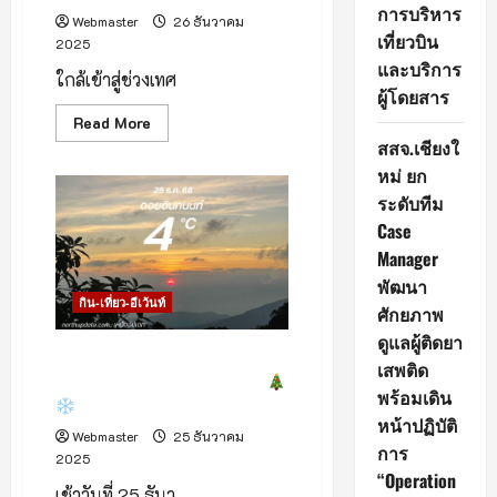
การบริหาร
Webmaster
26 ธันวาคม
เที่ยวบิน
2025
และบริการ
ใกล้เข้าสู่ช่วงเทศ
ผู้โดยสาร
Read
Read More
more
สสจ.เชียงใ
about
สวน
หม่ ยก
สัตว์
เชียงใหม่
ระดับทีม
จัด
Case
ใหญ่!
นำ
Manager
ขบวน
พาเหรด
พัฒนา
มาส
กิน-เที่ยว-อีเว้นท์
คอต
ศักยภาพ
ส่ง
มอบ
ดูแลผู้ติดยา
ความ
เช้านี้บนดอยอินทนนท์ อากาศ
เสพติด
สุข
เปิด วิวใส รับเช้าวันคริสต์มาส
ข้าม
พร้อมเดิน
ปี
ต้อนรับ
หน้าปฏิบัติ
นัก
Webmaster
25 ธันวาคม
ท่อง
การ
2025
เที่ยว
“Operation
ตลอด
เช้าวันที่ 25 ธันว
วัน