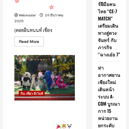
นางพญาเสือโคร่งบานแล้ว ที่
ร์ฝีมือคน
สวนลุงเปา ขุนวาง
ไทย “CE-7
Webmaster
29 ธันวาคม
MATCH”
2025
เตรียมเดิน
(ดอยอินทนนท์ เชียง
ทางสู่ดวง
จันทร์ กับ
Read
Read More
more
ภารกิจ
about
“ฉางเอ๋อ 7”
นางพญา
เสือ
โคร่ง
ท่า
บาน
แล้ว
อากาศยาน
ที่
เชียงใหม่
สวน
ลุง
เดินหน้า
เปา
ขุน
กิน-เที่ยว-อีเว้นท์
ระบบ A-
วาง
CDM บูรณา
สวนสัตว์เชียงใหม่จัดใหญ่! นำ
การ 15
ขบวนพาเหรดมาสคอต ส่งมอบ
หน่วยงาน
ความสุขข้ามปี ต้อนรับนักท่อง
ยกระดับ
เที่ยวตลอดวันหยุดยาว