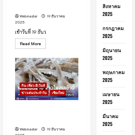
เยือกสุดของปลายปี วัดอุณหภูมิ
เปิด
สิงหาคม
ประสบการณ์
ได้ 4 องศา
พัก
2025
ผ่อน
Webmaster
19 ธันวาคม
เหนือ
2025
ระดับ
กรกฎาคม
ริม
เช้าวันที่ 19 ธันว
แม่
2025
น้ำ
ปิง
Read
Read More
more
มิถุนายน
about
เช้า
2025
นี้
ดอย
อิน
พฤษภาคม
ทน
นท์
2025
หนาว
จัด
กิน-เที่ยว-อีเว้นท์
เย็น
ข่าวเด่นประจำวัน
เชียงใหม่
เมษายน
เยือก
สุด
2025
ของ
ปลาย
รายงานการพบเหมยขาบอุทยาน
ปี
แห่งชาติดอยอินทนนท์ ฤดูหนาว
วัด
มีนาคม
อุณหภูมิ
ปี 2568
2025
ได้
4
Webmaster
19 ธันวาคม
องศา
2025