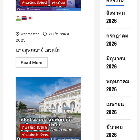
กิน-เที่ยว-อีเว้นท์
เชียงใหม่
น.
สิงหาคม
กอล์ฟเชื่อมโลก สร้าง
2026
มิตรภาพไทย–ญี่ปุ่น
Webmaster
20 ธันวาคม
กรกฎาคม
2025
2026
นายสุพชฌาย์ เสวตไอ
มิถุนายน
Read
Read More
2026
more
about
พฤษภาคม
2026
กอล์ฟ
เชื่อม
โลก
สร้าง
เมษายน
มิตรภาพ
ไทย–
2026
ญี่ปุ่น
มีนาคม
กิน-เที่ยว-อีเว้นท์
2026
ข่าวเด่นประจำวัน