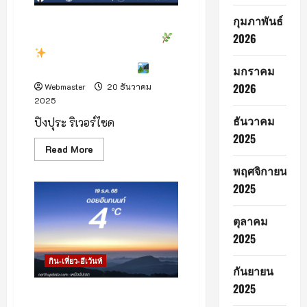
กุมภาพันธ์
เปิดแล้ว ! ปิงปุระ ริเวอร์ไซด์
2026
รีสอร์ท แอนด์ สปา เชียงใหม่
เปิดประสบการณ์พักผ่อน
เหนือระดับ ริมแม่น้ำปิง
มกราคม
2026
Webmaster
20 ธันวาคม
2025
ธันวาคม
ปิงปุระ ริเวอร์ไซด
2025
Read
Read More
more
about
พฤศจิกายน
เปิด
2025
แล้ว
!
ปิง
ปุระ
ตุลาคม
ริ
เวอร์
2025
ไซด์
รีสอร์ท
กิน-เที่ยว-อีเว้นท์
แอนด์
กันยายน
สปา
เชียงใหม่
2025
เช้านี้ดอยอินทนนท์หนาวจัด เย็น