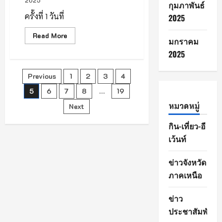
กุมภาพันธ์
ครั้งที่ 1 วันที่
2025
Read
Read More
มกราคม
more
about
2025
รายงาน
การ
พบ
Posts
Previous
1
2
3
4
เหม
ย
ขาบ
5
6
7
8
…
19
pagination
อุทยาน
แห่ง
หมวดหมู่
Next
ชาติ
ดอย
กิน-เที่ยว-อี
อิน
ทน
เว้นท์
นท์
ฤดู
หนาว
ปี
ข่าวจังหวัด
2568
ภาคเหนือ
ข่าว
ประชาสัมพันธ์