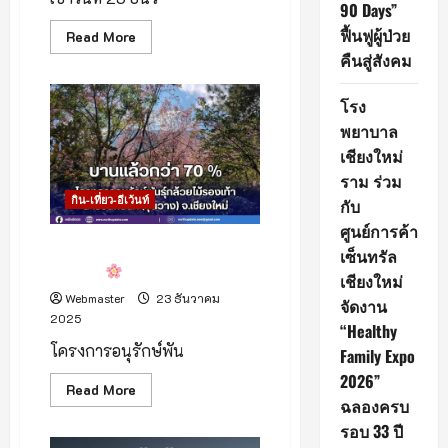
90 Days”
หยุด
ยาว
ฟื้นฟูผู้ป่วย
Read
Read More
more
คืนสู่สังคม
about
เช้า
นี้
โรง
บน
ดอย
พยาบาล
อิน
ทน
เชียงใหม่
นท์
อากาศ
ราม ร่วม
เปิด
กิน-เที่ยว-อีเว้นท์
กับ
วิว
ใส
ศูนย์การค้า
รับ
เช้า
ดอกพญาเสือโคร่งเริ่มบานแล้วก
เซ็นทรัล
วัน
ว่า 70%
คริสต์มาส
เชียงใหม่
Webmaster
23 ธันวาคม
จัดงาน
2025
“Healthy
โครงการอนุรักษ์พัน
Family Expo
2026”
Read
Read More
more
ฉลองครบ
about
รอบ 33 ปี
ดอก
พญา