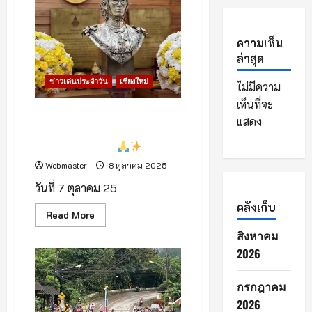
อนุทิน
ชาญ
วีร
กูล
ความเห็น
รมว.มหาดไทย
เสนอ
ล่าสุด
แต่ง
ตั้ง
ข่าวเด่นประจำวัน
เชียงใหม่
โยก
ไม่มีความ
ย้าย
เห็นที่จะ
ข้าราชการ
มหาดไทย
“ศิลปินผู้สร้างจากแรงศรัทธา”
แสดง
ประเภท
มอบพระบรมรูปในหลวงรัชกาลที่
บริหาร
ระดับ
9 แด่ มทร.ล้านนา
สูง
จำนวน
Webmaster
8 ตุลาคม 2025
45
ราย
วันที่ 7 ตุลาคม 25
คลังเก็บ
Read
Read More
more
สิงหาคม
about
“ศิลปิน
2026
ผู้
สร้าง
จาก
แรง
กรกฎาคม
ศรัทธา”
มอบ
2026
พระบรม