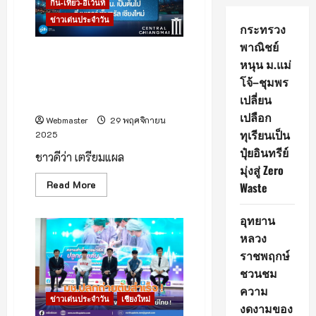
กิน-เที่ยว-อีเว้นท์
ข่าวเด่นประจำวัน
กระทรวง
พาณิชย์
ชาวดีว่า เตรียมแผลงฤทธิ์ออก
หนุน ม.แม่
ราวี ที่เชียงใหม่ พบกับอภิมหา
โจ้–ชุมพร
กาพย์ความบันเทิง จากภาพยนต์
เปลี่ยน
“ดีว่า..ราวี”
เปลือก
Webmaster
29 พฤศจิกายน
ทุเรียนเป็น
2025
ปุ๋ยอินทรีย์
ชาวดีว่า เตรียมแผล
มุ่งสู่ Zero
Read
Read More
Waste
more
about
ชาว
อุทยาน
ดี
ว่า
หลวง
เตรียม
แผลง
ราชพฤกษ์
ฤทธิ์
ชวนชม
ออก
ราวี
ความ
ที่
ข่าวเด่นประจำวัน
เชียงใหม่
เชียงใหม่
งดงามของ
พบ