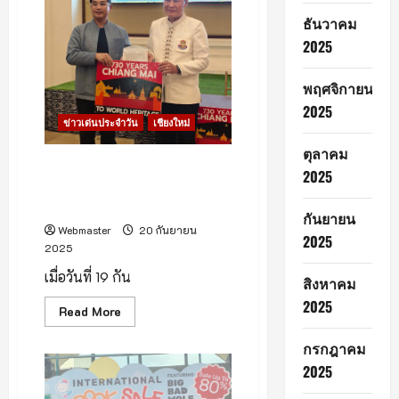
ทาง
แม่
ธันวาคม
นาจร–
ขุนยวม
2025
พฤศจิกายน
2025
ข่าวเด่นประจำวัน
เชียงใหม่
ตุลาคม
เชียงใหม่เดินหน้าสู่มรดกโลก เส
2025
นอยูเนสโก 15 พ.ย.นี้ ‘ส.ว.ก๊อง’
มั่นใจ ครบ 730 ปี ได้ขึ้นทะเบียน
กันยายน
Webmaster
20 กันยายน
2025
2025
เมื่อวันที่ 19 กัน
สิงหาคม
2025
Read
Read More
more
about
กรกฎาคม
เชียงใหม่
เดิน
2025
หน้า
สู่
มรดก