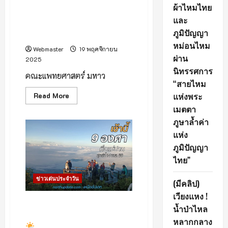
กับ
ผ้าไหมไทย
อภิ
เชียงใหม่ – ความสำเร็จครั้ง
มหา
และ
ประวัติศาสตร์ของวงการแพทย์
กาพย์
ภูมิปัญญา
ความ
ไทย!
บันเทิง
หม่อนไหม
จาก
Webmaster
19 พฤศจิกายน
ภาพยนต์
ผ่าน
2025
“ดี
ว่า..ราวี”
นิทรรศการ
คณะแพทยศาสตร์ มหาว
“สายไหม
แห่งพระ
Read
Read More
more
เมตตา
about
เชียงใหม่
ภูษาล้ำค่า
–
ความ
แห่ง
สำเร็จ
ครั้ง
ภูมิปัญญา
ประวัติศาสตร์
ไทย”
ของ
วงการ
แพทย์
ข่าวเด่นประจำวัน
ไทย!
(มีคลิป)
เวียงแหง !
บรรยากาศ เช้าวันที่ 14
น้ำป่าไหล
พฤศจิกายน 2568 เวลา 7.00 น.
หลากกลาง
ยอดดอยอินทนนท์และกิ่วแม่