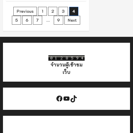
ติ”
ลุย
Posts
Previous
1
2
3
4
เต็ม
สูบ
8
5
6
7
…
9
Next
pagination
มาตรการ
ดูด
ซับ
ลำไย
พร้อม
แปรรูป
กว่า
2.5
แสน
ตัน
จำนวนผู้เข้าชม
เดิน
หน้า
เว็บ
เชิง
รุก
ทั้ง
ใน-
นอก
ประเทศ
Facebook
YouTube
TikTok
ดัน
ตลาด
ส่ง
ออก
ดึง
ราคา
ทั้ง
ระบบ