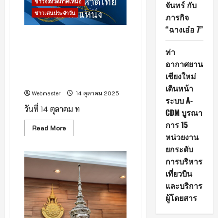
ข่าวจังหวัดภาคเหนือ
จันทร์ กับ
อากาศ
เปิด
ข่าวเด่นประจำวัน
ภารกิจ
โล่ง
สวยงาม
“ฉางเอ๋อ 7”
ที่ประชุมคณะรัฐมนตรี มีมติเห็น
ชอบตามที่นายอนุทิน ชาญวีรกูล
ท่า
รมว.มหาดไทยเสนอแต่งตั้งโยก
อากาศยาน
ย้ายข้าราชการมหาดไทยประเภท
เชียงใหม่
บริหาร ระดับสูง จำนวน 45 ราย
เดินหน้า
Webmaster
14 ตุลาคม 2025
ระบบ A-
วันที่ 14 ตุลาคม ท
CDM บูรณา
การ 15
Read
Read More
more
หน่วยงาน
about
ที่
ยกระดับ
ประชุม
การบริหาร
คณะ
รัฐมนตรี
เที่ยวบิน
มี
มติ
และบริการ
เห็น
ชอบ
ผู้โดยสาร
ตาม
ที่
นาย