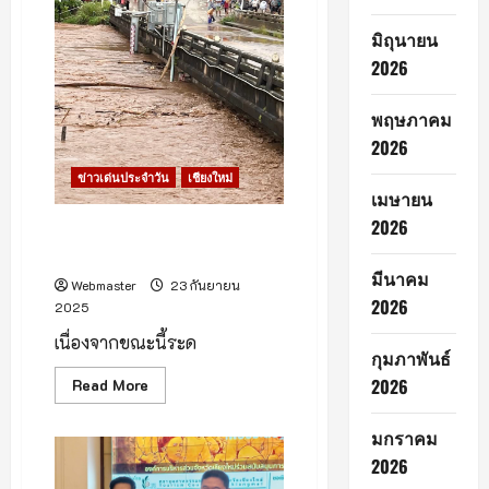
รูป
ในหลวง
มิถุนายน
รัชกาล
ที่
2026
9
แด่
มทร.ล้าน
พฤษภาคม
นา
2026
ข่าวเด่นประจำวัน
เชียงใหม่
เมษายน
2026
ด่วน! แจ้งปิดเส้นทาง แม่นาจร–
ขุนยวม
มีนาคม
Webmaster
23 กันยายน
2026
2025
เนื่องจากขณะนี้ระด
กุมภาพันธ์
2026
Read
Read More
more
about
ด่วน!
มกราคม
แจ้ง
ปิด
2026
เส้น