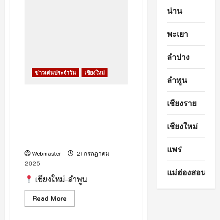
กรรมการ
น่าน
โรค
ติดต่อ
จังหวัด
พะเยา
เน้น
ย้ำ
ให้
ประชาชน
ลำปาง
เฝ้า
ระวัง
ข่าวเด่นประจำวัน
เชียงใหม่
โรค
ลำพูน
ระบาด
ที่มา
กับ
“สุชาติ” ลุยเต็มสูบ 8 มาตรการ
เชียงราย
ฤดู
ดูดซับลำไย พร้อมแปรรูปกว่า
ฝน
พร้อม
2.5 แสนตัน เดินหน้าเชิงรุก ทั้ง
เดิน
เชียงใหม่
ใน-นอกประเทศ ดันตลาดส่งออก
หน้า
วางแผน
ดึงราคาทั้งระบบ
รับมือ
แพร่
โรค
Webmaster
21 กรกฎาคม
ติดต่อ
2025
ในปี
แม่ฮ่องสอน
2568
เชียงใหม่-ลำพูน
Read
Read More
more
about
“สุชา