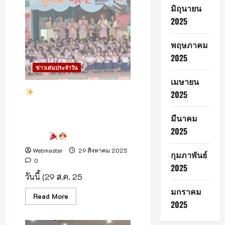
โลก
มิถุนายน
เส
2025
นอ
ยู
เนส
โก
พฤษภาคม
15
พ.ย.นี้
2025
‘ส.ว.ก๊อง’
ข่าวเด่นประจำวัน
มั่นใจ
ครบ
เมษายน
730
ปี
เปิดแล้ว! International
2025
ได้
Book Sale Featuring Big
ขึ้น
ทะเบียน
Bad Wolf 2025มหกรรม
มีนาคม
หนังสือนานาชาติที่ใหญ่ที่สุดใน
2025
ล้านนา
Webmaster
29 สิงหาคม 2025
กุมภาพันธ์
0
2025
วันนี้ (29 ส.ค. 25
มกราคม
Read
Read More
more
2025
about
เปิด