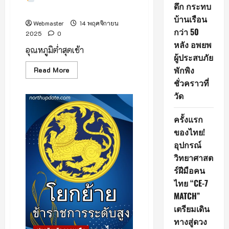
ดึก กระทบ
ปานอากาศเปิด โล่ง สวยงาม
บ้านเรือน
Webmaster
14 พฤศจิกายน
กว่า 50
2025
0
หลัง อพยพ
อุณหภูมิต่ำสุดเช้า
ผู้ประสบภัย
พักพิง
Read
Read More
more
ชั่วคราวที่
about
บรรยากาศ
วัด
เช้า
วัน
ที่
ครั้งแรก
14
พฤศจิกายน
ของไทย!
2568
เวลา
อุปกรณ์
7.00
น.
วิทยาศาสต
ร์ฝีมือคน
ยอด
ดอย
ไทย “CE-7
อิน
ทน
MATCH”
นท์
และ
เตรียมเดิน
กิ่ว
แม่
ทางสู่ดวง
ปาน