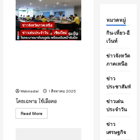
แล้ว!
International
Book
Sale
หมวดหมู่
Featuring
Big
ข่าวจังหวัดภาคเหนือ
Bad
กิน-เที่ยว-อี
ข่าวเด่นประจำวัน
เชียงใหม่
Wolf
2025มหกรรม
เว้นท์
หนังสือ
นานาชาติ
จังหวัดเชียงใหม่ประชุมคณะ
ที่
ข่าวจังหวัด
กรรมการโรคติดต่อจังหวัด เน้น
ใหญ่
ที่สุด
ย้ำให้ประชาชนเฝ้าระวังโรค
ภาคเหนือ
ใน
ระบาดที่มากับฤดูฝน พร้อมเดิน
ล้าน
นา
หน้าวางแผนรับมือโรคติดต่อในปี
ข่าว
2568
ประชาสัมพันธ์
Webmaster
1 สิงหาคม 2025
ข่าวเด่น
โดยเฉพาะ ไข้เลือดอ
ประจำวัน
Read
Read More
more
about
ข่าว
จังหวัด
เชียงใหม่
เศรษฐกิจ
ประชุม
คณะ