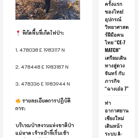
ครั้งแรก
ของไทย!
อุปกรณ์
วิทยาศาสต
พิกัดพื้นที่เกิดไฟป่า:
ร์ฝีมือคน
ไทย “CE-7
MATCH”
1. 478038 E 1983117 N
เตรียมเดิน
ทางสู่ดวง
2. 478448 E 1983187 N
จันทร์ กับ
ภารกิจ
3. 478336 E 1983944 N
“ฉางเอ๋อ 7”
รายละเอียดการปฏิบัติ
ท่า
การ:
อากาศยาน
เชียงใหม่
บริเวณป่าสงวนแห่งชาติป่า
เดินหน้า
แม่หาด เจ้าหน้าที่เริ่มเข้า
ระบบ A-