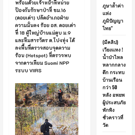
พร้อมด้วยเจ้าหน้าที่หน่วย
ภูษาล้ำค่า
ป้องกันรักษาป่าที่ ชม.16
แห่ง
(ดอยเต่า) ปลัดอำเภอฝ่าย
ภูมิปัญญา
ความมั่นคง ร้อย อส. ดอยเต่า
ไทย”
ที่ 18 ผู้ใหญ่บ้านแม่ตูบ ม.9
และทีมสารวัตร ต.โปงทุ่ง ได้
(มีคลิป)
ลงพื้นที่ตรวจสอบจุดความ
เวียงแหง !
ร้อน (Hotspot) ที่ตรวจพบ
น้ำป่าไหล
จากดาวเทียม Suomi NPP
หลากกลาง
ระบบ VIIRS
ดึก กระทบ
บ้านเรือน
กว่า 50
หลัง อพยพ
ผู้ประสบภัย
พักพิง
ชั่วคราวที่
วัด