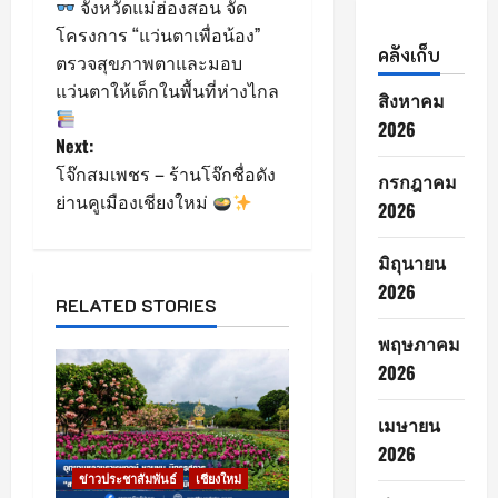
จังหวัดแม่ฮ่องสอน จัด
o
โครงการ “แว่นตาเพื่อน้อง”
คลังเก็บ
ตรวจสุขภาพตาและมอบ
s
แว่นตาให้เด็กในพื้นที่ห่างไกล
สิงหาคม
t
2026
Next:
n
โจ๊กสมเพชร – ร้านโจ๊กชื่อดัง
กรกฎาคม
ย่านคูเมืองเชียงใหม่
2026
a
v
มิถุนายน
2026
i
RELATED STORIES
พฤษภาคม
g
2026
a
เมษายน
t
2026
ข่าวประชาสัมพันธ์
เชียงใหม่