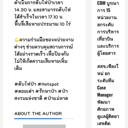
ดำเนินการดับไฟป่าเวลา
CDM บูรณา
14.30 น. และสามารถดับไฟ
การ 15
ได้สำเร็จในเวลา 17.10 น.
หน่วยงาน
พื้นที่เสียหายประมาณ 10 ไร่
ยกระดับ
การบริหาร
เที่ยวบิน
ความร่วมมือของหน่วยงาน
และบริการ
ต่างๆ ช่วยควบคุมสถานการณ์
ผู้โดยสาร
ได้อย่างรวดเร็ว เพื่อป้องกัน
ไม่ให้เกิดความเสียหายเพิ่ม
สสจ.เชียงใ
เติม
หม่ ยก
ระดับทีม
#ดับไฟป่า #Hotspot
Case
#ดอยเต่า #รักษาป่า #ป่า
Manager
สงวนแห่งชาติ #ป่าแม่หาด
พัฒนา
ศักยภาพ
ABOUT THE AUTHOR
ดูแลผู้ติดยา
เสพติด