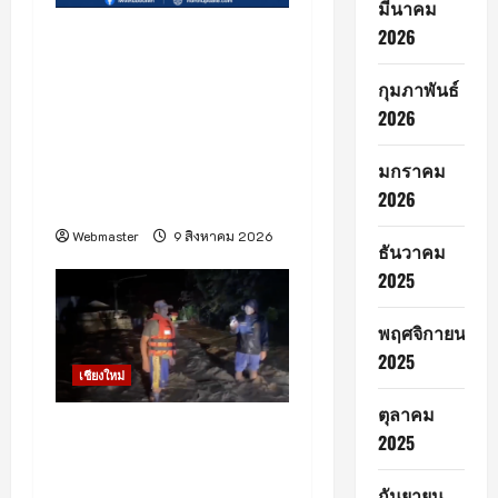
i
มีนาคม
อุทยานหลวงราชพฤกษ์
2026
o
ชวนชมความงดงามของผ้า
n
กุมภาพันธ์
ไหมไทยและภูมิปัญญาหม่อน
2026
ไหม ผ่านนิทรรศการ
“สายไหมแห่งพระเมตตา
มกราคม
ภูษาล้ำค่าแห่งภูมิปัญญา
2026
ไทย”
Webmaster
9 สิงหาคม 2026
ธันวาคม
2025
พฤศจิกายน
2025
เชียงใหม่
ตุลาคม
(มีคลิป) เวียงแหง ! น้ำป่า
2025
ไหลหลากกลางดึก กระทบ
บ้านเรือนกว่า 50 หลัง
กันยายน