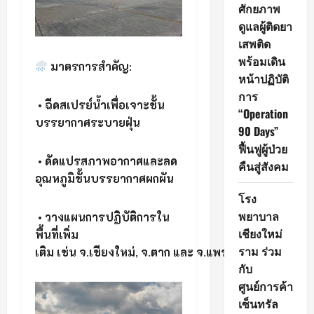
ศักยภาพ
ดูแลผู้ติดยา
เสพติด
พร้อมเดิน
มาตรการสำคัญ
:
หน้าปฏิบัติ
การ
•
ฉีดสเปรย์น้ำเพื่อเจาะชั้น
“Operation
บรรยากาศระบายฝุ่น
90 Days”
ฟื้นฟูผู้ป่วย
•
ดัดแปรสภาพอากาศและลด
คืนสู่สังคม
อุณหภูมิชั้นบรรยากาศผกผัน
โรง
พยาบาล
•
วางแผนการปฏิบัติการใน
เชียงใหม่
พื้นที่เพิ่ม
ราม ร่วม
เติม
เช่น
จ
.
เชียงใหม่
,
จ
.
ตาก
และ
จ
.
แพร่
กับ
ศูนย์การค้า
เซ็นทรัล