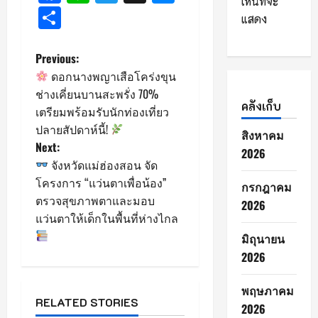
เห็นที่จะ
Share
แสดง
P
Previous:
ดอกนางพญาเสือโคร่งขุน
o
ช่างเคี่ยนบานสะพรั่ง 70%
คลังเก็บ
เตรียมพร้อมรับนักท่องเที่ยว
s
ปลายสัปดาห์นี้!
สิงหาคม
Next:
t
2026
จังหวัดแม่ฮ่องสอน จัด
n
โครงการ “แว่นตาเพื่อน้อง”
กรกฎาคม
ตรวจสุขภาพตาและมอบ
2026
a
แว่นตาให้เด็กในพื้นที่ห่างไกล
v
มิถุนายน
2026
i
พฤษภาคม
g
RELATED STORIES
2026