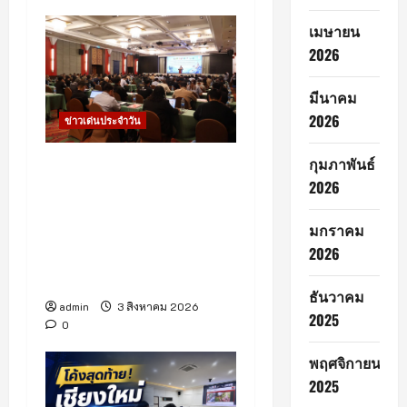
a
เมษายน
t
2026
i
มีนาคม
2026
ข่าวเด่นประจำวัน
o
n
กุมภาพันธ์
สสจ.เชียงใหม่ ยกระดับทีม
2026
Case Manager พัฒนา
ศักยภาพดูแลผู้ติดยาเสพติด
มกราคม
พร้อมเดินหน้าปฏิบัติการ
2026
“Operation 90 Days”
ฟื้นฟูผู้ป่วยคืนสู่สังคม
ธันวาคม
admin
3 สิงหาคม 2026
2025
0
พฤศจิกายน
2025