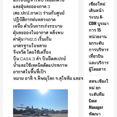
เชียงใหม่
และฝุ่นละอองภาค
3
เดินหน้า
(
ศอ
.
ปกป
.
ภาค
3)
ร่วมกับศูนย์
ระบบ A-
ปฏิบัติการฝนหลวงภาค
CDM บูรณา
เหนือ
ดำเนินการเร่งระบาย
การ 15
ฝุ่นละอองในอากาศ
หลังพบ
หน่วยงาน
ค่าฝุ่น
PM2.5
เริ่มเกิน
ยกระดับ
มาตรฐานในหลาย
การบริหาร
จังหวัด
โดยใช้เครื่อง
เที่ยวบิน
บิน
CASA 3
ลำ
บินฉีดสเปรย์
และบริการ
น้ำและใช้เทคนิคดัดแปรสภาพ
ผู้โดยสาร
อากาศในพื้นที่เป้า
หมาย
อาทิ
จ
.
พิษณุโลก
จ
.
สุโขทัย
และ
จ
.
อุตรดิตถ์
สสจ.เชียงใ
หม่ ยก
ระดับทีม
Case
Manager
พัฒนา