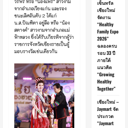
วรพร หรือ “น้องแพร” สาวงาม
เซ็นทรัล
จากอำเภอเวียงแก่น และรอง
เชียงใหม่
ชนะเลิศอันดับ 2 ได้แก่
จัดงาน
น.ส.ปัณฑิตา อยู่ลือ หรือ “น้อง
“Healthy
สตางค์” สาวงามจากอำเภอแม่
Family Expo
ฟ้าหลวง ซึ่งได้รับเกียรติจากผู้ว่า
2026”
ราชการจังหวัดเชียงรายเป็นผู้
ฉลองครบ
มอบรางวัลเช่นเดียวกัน
รอบ 33 ปี
ภายใต้
แนวคิด
“Growing
Healthy
Together”
เชียงใหม่ –
Jaymart จัด
ประกวด
“Jaymart