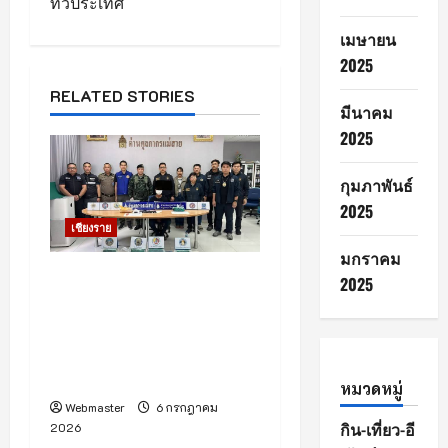
ทั่วประเทศ
g
เมษายน
a
2025
t
RELATED STORIES
มีนาคม
2025
i
o
กุมภาพันธ์
2025
n
เชียงราย
มกราคม
ศุลกากรแม่สาย รวบคาด่าน!
2025
สามล้อเครื่องพม่า วัย 42 ทำ
เนียน ซุกยาบ้าในตระกล้า
ข้ามด่านท่าขี้เหล็ก เข้าเขต
ไทย ยึดยาบ้ากว่า 6 แสนเม็ด
หมวดหมู่
Webmaster
6 กรกฎาคม
กิน-เที่ยว-อี
2026