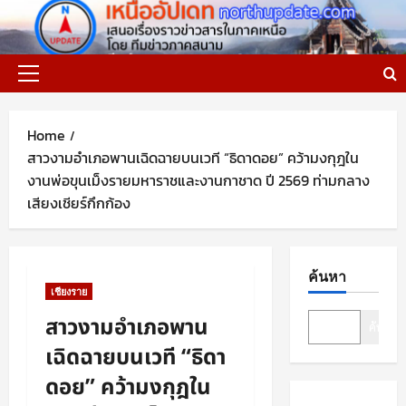
Skip
to
content
Primary
Menu
Home
สาวงามอำเภอพานเฉิดฉายบนเวที “ธิดาดอย” คว้ามงกุฎใน
งานพ่อขุนเม็งรายมหาราชและงานกาชาด ปี 2569 ท่ามกลาง
เสียงเชียร์กึกก้อง
ค้นหา
เชียงราย
สาวงามอำเภอพาน
ค้นหา
เฉิดฉายบนเวที “ธิดา
ดอย” คว้ามงกุฎใน