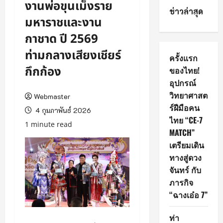
งานพ่อขุนเม็งราย
ข่าวล่าสุด
มหาราชและงาน
กาชาด ปี 2569
ท่ามกลางเสียงเชียร์
ครั้งแรก
กึกก้อง
ของไทย!
อุปกรณ์
วิทยาศาสต
Webmaster
ร์ฝีมือคน
4 กุมภาพันธ์ 2026
ไทย “CE-7
1 minute read
MATCH”
เตรียมเดิน
ทางสู่ดวง
จันทร์ กับ
ภารกิจ
“ฉางเอ๋อ 7”
ท่า