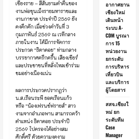
เชียงราย – สีสันยามค่ำคืนของ
อากาศยาน
งานพ่อขุนเม็งรายมหาราชและ
เชียงใหม่
งานกาชาด ประจำปี 2569 ยัง
เดินหน้า
คงคึกคัก เมื่อช่วงค่ำวันที่ 3
ระบบ A-
กุมภาพันธ์ 2569 ณ เวทีกลาง
CDM บูรณา
ภายในงาน ได้มีการจัดการ
การ 15
ประกวด “ธิดาดอย” ท่ามกลาง
หน่วยงาน
บรรยากาศครึกครื้น เสียงเชียร์
ยกระดับ
และประชาชนที่หลั่งไหลเข้าร่วม
การบริหาร
ชมอย่างเนืองแน่น
เที่ยวบิน
และบริการ
ผู้โดยสาร
ผลการประกวดปรากฏว่า
น.ส.เรือนระพี ยอดเรือนแก้ว
สสจ.เชียงใ
หรือ “น้องเฟรนช์ฟรายส์” สาว
หม่ ยก
งามจากอำเภอพาน สามารถคว้า
ระดับทีม
ตำแหน่ง ธิดาดอย ประจำปี
Case
2569 ไปครองได้อย่างสม
Manager
ศักดิ์ศรี ด้วยความงดงาม