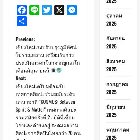
2025
Facebook
Line
Twitter
X
Messenger
ตุลาคม
Share
2025
กันยายน
P
Previous:
2025
เชียงใหม่เร่งปรับปรุงภูมิทัศน์
o
โบราณสถาน เตรียมรับการ
สิงหาคม
ประเมินมรดกโลกจากยูเนสโก
s
2025
เดือนมิถุนายนนี้
Next:
t
กรกฎาคม
เชียงใหม่เตรียมต้อนรับ
n
2025
เทศกาลศิลปะร่วมสมัยระดับ
นานาชาติ “KOSMOS: Between
a
มิถุนายน
Spirit & Matter” เทศกาลศิลปะ
2025
ร่วมสมัยครั้งที่ 2 : มิติที่เชื่อม
v
โยงและดำรงอยู่ ระดมผลงาน
พฤษภาคม
i
ศิลปะจากศิลปินไทยกว่า 70 คน
2025