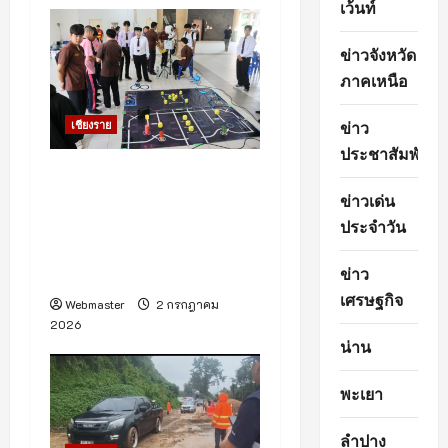
เว้นท์
ข่าวจังหวัด
ภาคเหนือ
ข่าว
เชียงราย
ประชาสัมพันธ์
มทร.ล้านนา เชียงราย เปิด
ข่าวเด่น
บ้านสุดยิ่งใหญ่ OPEN
HOUSE RMUTL CR 2026
ประจำวัน
เปิดโอกาส สร้างแรงบันดาล
ข่าว
ใจ ค้นพบเส้นทางสู่อนาคต
เศรษฐกิจ
Webmaster
2 กรกฎาคม
2026
น่าน
พะเยา
ลำปาง