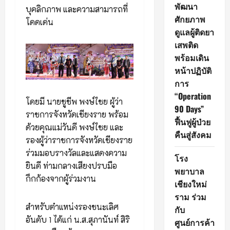
พัฒนา
บุคลิกภาพ และความสามารถที่
ศักยภาพ
โดดเด่น
ดูแลผู้ติดยา
เสพติด
พร้อมเดิน
หน้าปฏิบัติ
การ
“Operation
โดยมี นายชูชีพ พงษ์ไชย ผู้ว่า
90 Days”
ราชการจังหวัดเชียงราย พร้อม
ฟื้นฟูผู้ป่วย
ด้วยคุณแม่วันดี พงษ์ไชย และ
คืนสู่สังคม
รองผู้ว่าราชการจังหวัดเชียงราย
ร่วมมอบรางวัลและแสดงความ
โรง
ยินดี ท่ามกลางเสียงปรบมือ
พยาบาล
กึกก้องจากผู้ร่วมงาน
เชียงใหม่
ราม ร่วม
สำหรับตำแหน่งรองชนะเลิศ
กับ
อันดับ 1 ได้แก่ น.ส.สุภานันท์ สิริ
ศูนย์การค้า